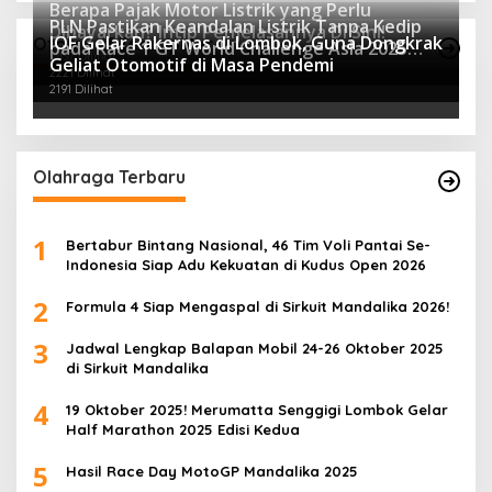
Berapa Pajak Motor Listrik yang Perlu
PLN Pastikan Keandalan Listrik Tanpa Kedip
Dibayarkan? Intip Penjelasannya Di Sini!
IOF Gelar Rakernas di Lombok, Guna Dongkrak
Otomotif Terpopuler
pada Race 1 GT World Challenge Asia 2025
2437 Dilihat
Geliat Otomotif di Masa Pendemi
Mandalika
2221 Dilihat
2191 Dilihat
Olahraga Terbaru
1
Bertabur Bintang Nasional, 46 Tim Voli Pantai Se-
Indonesia Siap Adu Kekuatan di Kudus Open 2026
2
Formula 4 Siap Mengaspal di Sirkuit Mandalika 2026!
3
Jadwal Lengkap Balapan Mobil 24-26 Oktober 2025
di Sirkuit Mandalika
4
19 Oktober 2025! Merumatta Senggigi Lombok Gelar
Half Marathon 2025 Edisi Kedua
5
Hasil Race Day MotoGP Mandalika 2025