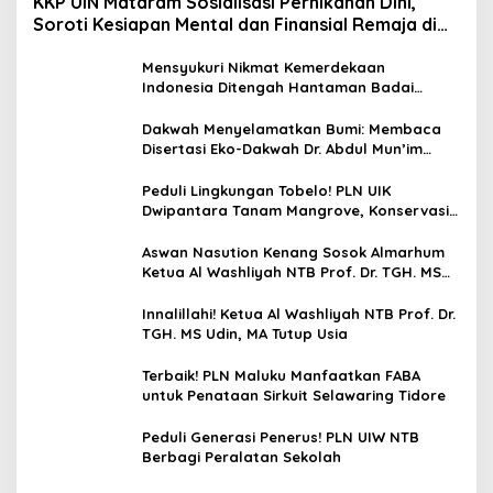
KKP UIN Mataram Sosialisasi Pernikahan Dini,
Soroti Kesiapan Mental dan Finansial Remaja di
Desa Ungga
Mensyukuri Nikmat Kemerdekaan
Indonesia Ditengah Hantaman Badai
Korupsi
Dakwah Menyelamatkan Bumi: Membaca
Disertasi Eko-Dakwah Dr. Abdul Mun’im
Ritonga
Peduli Lingkungan Tobelo! PLN UIK
Dwipantara Tanam Mangrove, Konservasi
Mamoa Hingga Lepas Tukik
Aswan Nasution Kenang Sosok Almarhum
Ketua Al Washliyah NTB Prof. Dr. TGH. MS
Udin, MA
Innalillahi! Ketua Al Washliyah NTB Prof. Dr.
TGH. MS Udin, MA Tutup Usia
Terbaik! PLN Maluku Manfaatkan FABA
untuk Penataan Sirkuit Selawaring Tidore
Peduli Generasi Penerus! PLN UIW NTB
Berbagi Peralatan Sekolah