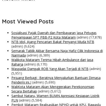
Most Viewed Posts
Sosialisasi Pajak Daerah dan Pembayaran Jasa Petugas
Penyampaian SPT PBB-P2 Kota Mataram
(admin)
(17,878)
NTB Idol, Ajang Pencarian Bakat Penyanyi Muda NTB
(admin)
(9,624)
Semarak Tablik Akbar Bersama Naja Hafiz Cilik Indonesia di
Narmada
(admin)
(6,389)
Walikota Mataram Terima Hibah Ambulance dari Jasa
Raharja
(admin)
(6,170)
Waspadai Dampak ROB Yang Akan Terjadi di NTB
(admin)
(5,951)
Pejuang Berbagi : Beratnya Menyalurkan Bantuan Dimasa
Pendemi ini..!
(admin)
(5,690)
WaliKota Mataram Akan Menggerakan Perekonomian
Secara Bertahap
(admin)
(5,612)
Sambut Nataru, Wamen BUMN Apresiasi Kesiapan Listrik
PLN
(admin)
(5,584)
Pemkot Mataram Realisasikan NPHD untuk KPU, Bawaslu