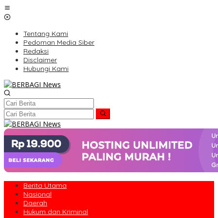
Lewati
ke
konten
Tentang Kami
Pedoman Media Siber
Redaksi
Disclaimer
Hubungi Kami
Berita Utama
Nasional
Daerah
Hukum dan Kriminal