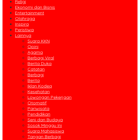
Religi
Ekonomi dan Bisnis
Entertainment
Olahraga
Inspira
Peristiwa
Lainnya
Suara KKN
Opini
Agama
Berbagi Viral
Berita Duka
Catatan
Berbagi
Berita
Iklan Kodeq
Kesehatan
Lowongan Pekerjaan
Otomatif
Pariwisata
Pendidikan
Seni dan Budaya
Sosok Minggu Ini
Suara Mahasiswa
Tangan Berbagi