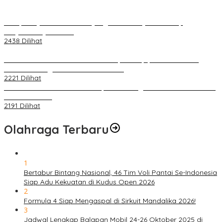
Berapa Pajak Motor Listrik yang Perlu Dibayarkan? Intip
Penjelasannya Di Sini!
2438 Dilihat
PLN Pastikan Keandalan Listrik Tanpa Kedip pada Race 1 GT
World Challenge Asia 2025 Mandalika
2221 Dilihat
IOF Gelar Rakernas di Lombok, Guna Dongkrak Geliat Otomotif di
Masa Pendemi
2191 Dilihat
Olahraga Terbaru
1
Bertabur Bintang Nasional, 46 Tim Voli Pantai Se-Indonesia
Siap Adu Kekuatan di Kudus Open 2026
2
Formula 4 Siap Mengaspal di Sirkuit Mandalika 2026!
3
Jadwal Lengkap Balapan Mobil 24-26 Oktober 2025 di