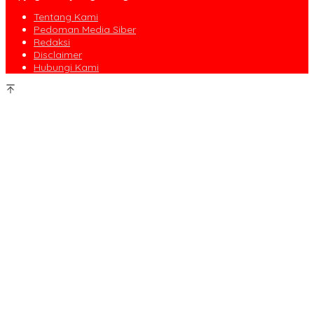
Tentang Kami
Pedoman Media Siber
Redaksi
Disclaimer
Hubungi Kami