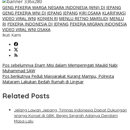
GENG PEKERJA WARGA NEGARA INDONESIA (WNI) DI JEPANG
GENG PEKERJA WNI DI JEPANG
JEPANG
KJRI OSAKA
KLARIFIKASI
VIDEO VIRAL WNI
KONJEN RI
MENLU RETNO MARSUDI
MENLU
RI
PEKERJA INDONESIA DI JEPANG
PEKERJA MIGRAN INDONESIA
VIDEO VIRAL WNI OSAKA
Ikuti Kami
Navigasi
Pos sebelumnya
Enam Misi dalam Memperingati Maulid Nabi
Muhammad SAW
pos
Pos berikutnya
Peduli Masyarakat Kurang Mampu, Polresta
Mataram Lakukan Bedah Rumah di Lingsar
Related Posts
Jelang Lawan Jepang, Timnas Indonesia Dapat Dukungan
Warga Korsel di GBK: Begini Sejarah Adanya Dendam
Masa Lalu