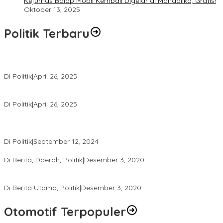
Kejurnas Balap Mobil Kembali Digelar di Mandalika, Gratis!
Oktober 13, 2025
Politik Terbaru
Usai Pimpin DPW PAN NTB, Muazzim Akbar Pimpin DPW PAN Bali
Di Politik
|
April 26, 2025
LAZ Yakin Bisa Berikan yang Terbaik Buat Partai
Di Politik
|
April 26, 2025
Perbedaan Kebijakan Sistem Pemilihan Umum yang Terjadi di
Amerika Serikat dan Indonesia
Di Politik
|
September 12, 2024
Polresta Mataram Siapkan 634 Personel Pengamanan Pilkada
Di Berita, Daerah, Politik
|
Desember 3, 2020
Tingkatkan Pengawasan di TPS, Panwascam Batukliang Gelar
Bimtek Untuk 173 Pengawas TPS
Di Berita Utama, Politik
|
Desember 3, 2020
Otomotif Terpopuler