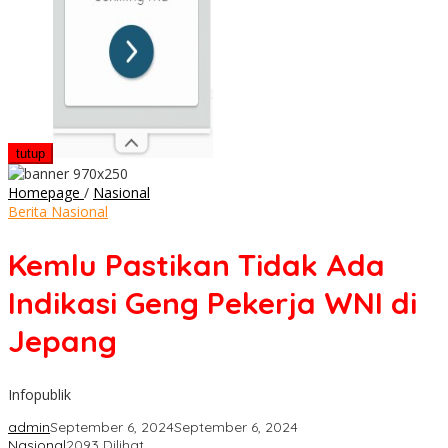
tutup
Kemlu
Homepage
/
Nasional
Pastikan
Berita Nasional
Tidak
Ada
Kemlu Pastikan Tidak Ada
Indikasi
Geng
Indikasi Geng Pekerja WNI di
Pekerja
WNI
Jepang
di
Jepang
Infopublik
admin
September 6, 2024
September 6, 2024
Nasional
2093 Dilihat