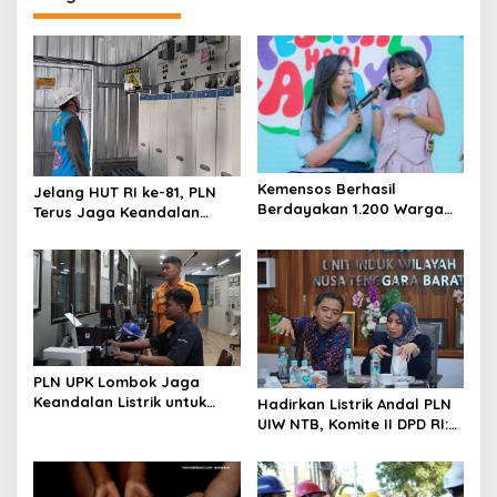
Kemensos Berhasil
Jelang HUT RI ke-81, PLN
Berdayakan 1.200 Warga
Terus Jaga Keandalan
Miskin di Karanganyar
Pembangkit di Wilayah
Perbatasan dengan Timor
Leste
PLN UPK Lombok Jaga
Keandalan Listrik untuk
Hadirkan Listrik Andal PLN
Gelaran Porprov NTB XII
UIW NTB, Komite II DPD RI:
2026
Listrik di NTB tidak ada
Kendala