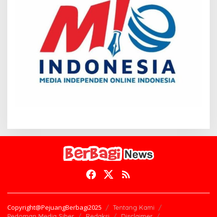
Copyright@PejuangBerbagi2025
Tentang Kami
Pedoman Media Siber
Redaksi
Disclaimer