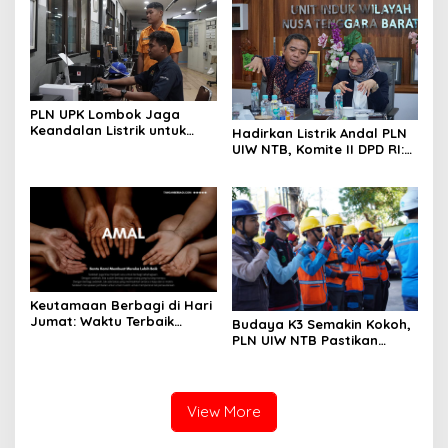
Leste
PLN UPK Lombok Jaga
Keandalan Listrik untuk
Hadirkan Listrik Andal PLN
Gelaran Porprov NTB XII
UIW NTB, Komite II DPD RI:
2026
Listrik di NTB tidak ada
Kendala
Keutamaan Berbagi di Hari
Jumat: Waktu Terbaik
Budaya K3 Semakin Kokoh,
Menebar Kebaikan
PLN UIW NTB Pastikan
Keandalan Listrik Dimulai
dari Keselamatan Kerja
View More