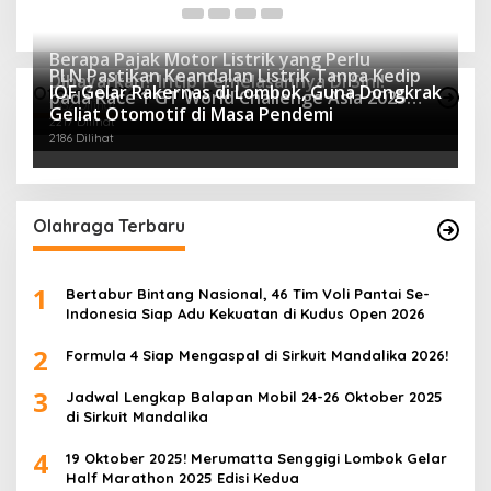
Berapa Pajak Motor Listrik yang Perlu
PLN Pastikan Keandalan Listrik Tanpa Kedip
Dibayarkan? Intip Penjelasannya Di Sini!
IOF Gelar Rakernas di Lombok, Guna Dongkrak
Otomotif Terpopuler
pada Race 1 GT World Challenge Asia 2025
2432 Dilihat
Geliat Otomotif di Masa Pendemi
Mandalika
2217 Dilihat
2186 Dilihat
Olahraga Terbaru
1
Bertabur Bintang Nasional, 46 Tim Voli Pantai Se-
Indonesia Siap Adu Kekuatan di Kudus Open 2026
2
Formula 4 Siap Mengaspal di Sirkuit Mandalika 2026!
3
Jadwal Lengkap Balapan Mobil 24-26 Oktober 2025
di Sirkuit Mandalika
4
19 Oktober 2025! Merumatta Senggigi Lombok Gelar
Half Marathon 2025 Edisi Kedua