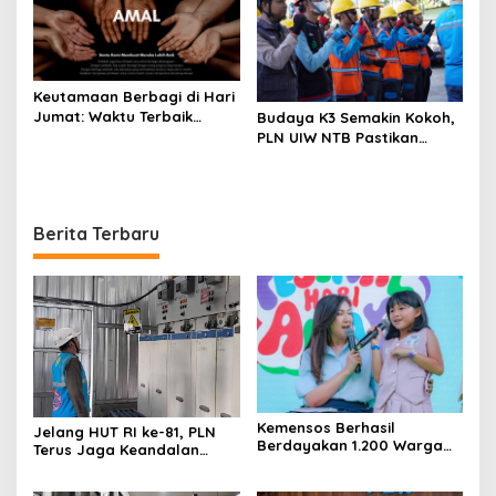
Keutamaan Berbagi di Hari
Jumat: Waktu Terbaik
Budaya K3 Semakin Kokoh,
Menebar Kebaikan
PLN UIW NTB Pastikan
Keandalan Listrik Dimulai
dari Keselamatan Kerja
Berita Terbaru
Kemensos Berhasil
Jelang HUT RI ke-81, PLN
Berdayakan 1.200 Warga
Terus Jaga Keandalan
Miskin di Karanganyar
Pembangkit di Wilayah
Perbatasan dengan Timor