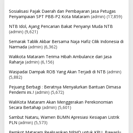
Sosialisasi Pajak Daerah dan Pembayaran Jasa Petugas
Penyampaian SPT PBB-P2 Kota Mataram
(admin)
(17,859)
NTB Idol, Ajang Pencarian Bakat Penyanyi Muda NTB
(admin)
(9,621)
Semarak Tablik Akbar Bersama Naja Hafiz Cilik Indonesia di
Narmada
(admin)
(6,362)
Walikota Mataram Terima Hibah Ambulance dari Jasa
Raharja
(admin)
(6,156)
Waspadai Dampak ROB Yang Akan Terjadi di NTB
(admin)
(5,882)
Pejuang Berbagi : Beratnya Menyalurkan Bantuan Dimasa
Pendemi ini..!
(admin)
(5,672)
WaliKota Mataram Akan Menggerakan Perekonomian
Secara Bertahap
(admin)
(5,601)
Sambut Nataru, Wamen BUMN Apresiasi Kesiapan Listrik
PLN
(admin)
(5,573)
Pemkot Mataram Realisasikan NPHD untuk KPU, Bawaslu