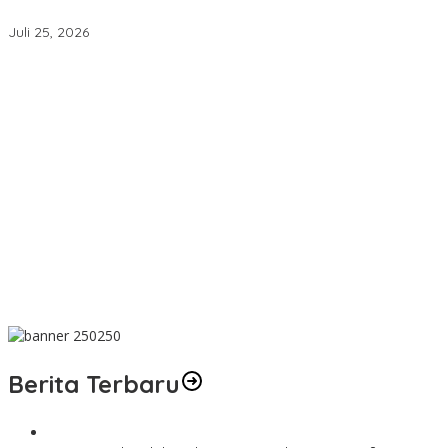
NTB XII 2026
Juli 25, 2026
Mensyukuri Nikmat Kemerdekaan Indonesia Ditengah Hantaman
Badai Korupsi
Dakwah Menyelamatkan Bumi: Membaca Disertasi Eko-Dakwah
Dr. Abdul Mun’im Ritonga
Peduli Lingkungan Tobelo! PLN UIK Dwipantara Tanam
Mangrove, Konservasi Mamoa Hingga Lepas Tukik
Aswan Nasution Kenang Sosok Almarhum Ketua Al Washliyah
NTB Prof. Dr. TGH. MS Udin, MA
Innalillahi! Ketua Al Washliyah NTB Prof. Dr. TGH. MS Udin, MA
Tutup Usia
Berita Terbaru