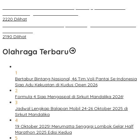
PLN Pastikan Keandalan Listrik Tanpa Kedip pada Race 1 GT
World Challenge Asia 2025 Mandalika
2220 Dilihat
IOF Gelar Rakernas di Lombok, Guna Dongkrak Geliat Otomotif di
Masa Pendemi
2190 Dilihat
Olahraga Terbaru
1
Bertabur Bintang Nasional, 46 Tim Voli Pantai Se-Indonesia
Siap Adu Kekuatan di Kudus Open 2026
2
Formula 4 Siap Mengaspal di Sirkuit Mandalika 2026!
3
Jadwal Lengkap Balapan Mobil 24-26 Oktober 2025 di
Sirkuit Mandalika
4
19 Oktober 2025! Merumatta Senggigi Lombok Gelar Half
Marathon 2025 Edisi Kedua
5