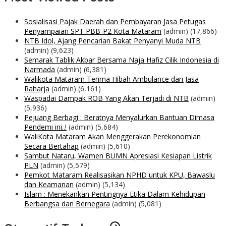
Sosialisasi Pajak Daerah dan Pembayaran Jasa Petugas
Penyampaian SPT PBB-P2 Kota Mataram
(admin)
(17,866)
NTB Idol, Ajang Pencarian Bakat Penyanyi Muda NTB
(admin)
(9,623)
Semarak Tablik Akbar Bersama Naja Hafiz Cilik Indonesia di
Narmada
(admin)
(6,381)
Walikota Mataram Terima Hibah Ambulance dari Jasa
Raharja
(admin)
(6,161)
Waspadai Dampak ROB Yang Akan Terjadi di NTB
(admin)
(5,936)
Pejuang Berbagi : Beratnya Menyalurkan Bantuan Dimasa
Pendemi ini..!
(admin)
(5,684)
WaliKota Mataram Akan Menggerakan Perekonomian
Secara Bertahap
(admin)
(5,610)
Sambut Nataru, Wamen BUMN Apresiasi Kesiapan Listrik
PLN
(admin)
(5,579)
Pemkot Mataram Realisasikan NPHD untuk KPU, Bawaslu
dan Keamanan
(admin)
(5,134)
Islam : Menekankan Pentingnya Etika Dalam Kehidupan
Berbangsa dan Bernegara
(admin)
(5,081)