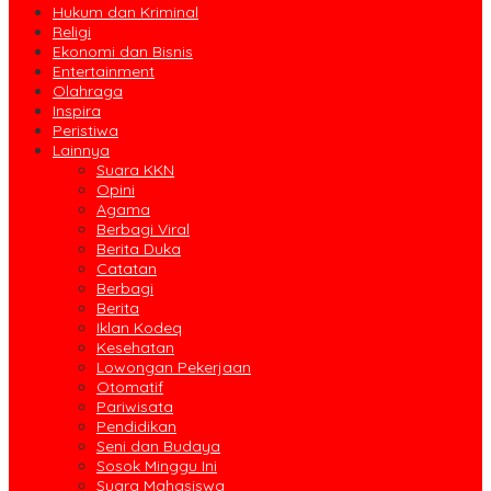
Hukum dan Kriminal
Religi
Ekonomi dan Bisnis
Entertainment
Olahraga
Inspira
Peristiwa
Lainnya
Suara KKN
Opini
Agama
Berbagi Viral
Berita Duka
Catatan
Berbagi
Berita
Iklan Kodeq
Kesehatan
Lowongan Pekerjaan
Otomatif
Pariwisata
Pendidikan
Seni dan Budaya
Sosok Minggu Ini
Suara Mahasiswa