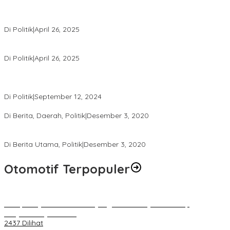
Usai Pimpin DPW PAN NTB, Muazzim Akbar Pimpin DPW PAN Bali
Di Politik
|
April 26, 2025
LAZ Yakin Bisa Berikan yang Terbaik Buat Partai
Di Politik
|
April 26, 2025
Perbedaan Kebijakan Sistem Pemilihan Umum yang Terjadi di
Amerika Serikat dan Indonesia
Di Politik
|
September 12, 2024
Polresta Mataram Siapkan 634 Personel Pengamanan Pilkada
Di Berita, Daerah, Politik
|
Desember 3, 2020
Tingkatkan Pengawasan di TPS, Panwascam Batukliang Gelar
Bimtek Untuk 173 Pengawas TPS
Di Berita Utama, Politik
|
Desember 3, 2020
Otomotif Terpopuler
Berapa Pajak Motor Listrik yang Perlu Dibayarkan? Intip
Penjelasannya Di Sini!
2437 Dilihat