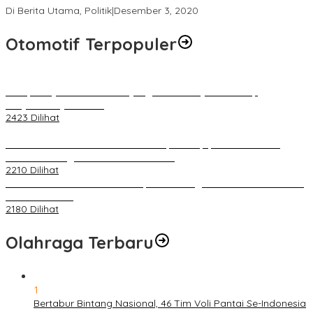
Di Berita Utama, Politik
|
Desember 3, 2020
Otomotif Terpopuler
Berapa Pajak Motor Listrik yang Perlu Dibayarkan? Intip
Penjelasannya Di Sini!
2423 Dilihat
PLN Pastikan Keandalan Listrik Tanpa Kedip pada Race 1 GT
World Challenge Asia 2025 Mandalika
2210 Dilihat
IOF Gelar Rakernas di Lombok, Guna Dongkrak Geliat Otomotif di
Masa Pendemi
2180 Dilihat
Olahraga Terbaru
1
Bertabur Bintang Nasional, 46 Tim Voli Pantai Se-Indonesia