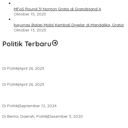
MFoS Round 3! Nonton Gratis di Grandstand A
Oktober 15, 2025
Kejurnas Balap Mobil Kembali Digelar di Mandalika, Gratis!
Oktober 13, 2025
Politik Terbaru
Usai Pimpin DPW PAN NTB, Muazzim Akbar Pimpin DPW PAN Bali
Di Politik
|
April 26, 2025
LAZ Yakin Bisa Berikan yang Terbaik Buat Partai
Di Politik
|
April 26, 2025
Perbedaan Kebijakan Sistem Pemilihan Umum yang Terjadi di
Amerika Serikat dan Indonesia
Di Politik
|
September 12, 2024
Polresta Mataram Siapkan 634 Personel Pengamanan Pilkada
Di Berita, Daerah, Politik
|
Desember 3, 2020
Tingkatkan Pengawasan di TPS, Panwascam Batukliang Gelar
Bimtek Untuk 173 Pengawas TPS