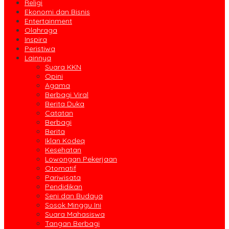
Religi
Ekonomi dan Bisnis
Entertainment
Olahraga
Inspira
Peristiwa
Lainnya
Suara KKN
Opini
Agama
Berbagi Viral
Berita Duka
Catatan
Berbagi
Berita
Iklan Kodeq
Kesehatan
Lowongan Pekerjaan
Otomatif
Pariwisata
Pendidikan
Seni dan Budaya
Sosok Minggu Ini
Suara Mahasiswa
Tangan Berbagi