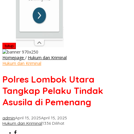
tutup
Polres
Homepage
/
Hukum dan Kriminal
Lombok
Hukum dan Kriminal
Utara
Tangkap
Polres Lombok Utara
Pelaku
Tindak
Tangkap Pelaku Tindak
Asusila
di
Asusila di Pemenang
Pemenang
admin
April 15, 2025
April 15, 2025
Hukum dan Kriminal
1336 Dilihat