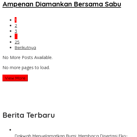
Ampenan Diamankan Bersama Sabu
1
2
3
…
25
Berikutnya
No More Posts Available.
No more pages to load.
View More
Berita Terbaru
Dakwah Menyelamatkan Bumi: Membaca Disertasi Eko-