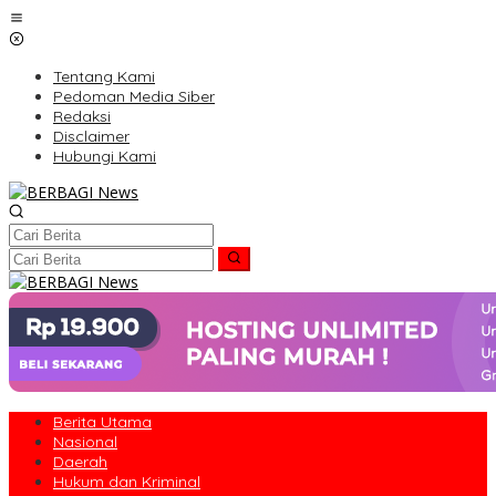
Lewati
ke
konten
Tentang Kami
Pedoman Media Siber
Redaksi
Disclaimer
Hubungi Kami
Berita Utama
Nasional
Daerah
Hukum dan Kriminal