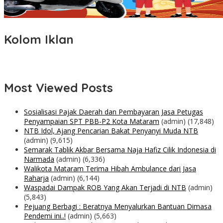
Kolom Iklan
Most Viewed Posts
Sosialisasi Pajak Daerah dan Pembayaran Jasa Petugas
Penyampaian SPT PBB-P2 Kota Mataram
(admin)
(17,848)
NTB Idol, Ajang Pencarian Bakat Penyanyi Muda NTB
(admin)
(9,615)
Semarak Tablik Akbar Bersama Naja Hafiz Cilik Indonesia di
Narmada
(admin)
(6,336)
Walikota Mataram Terima Hibah Ambulance dari Jasa
Raharja
(admin)
(6,144)
Waspadai Dampak ROB Yang Akan Terjadi di NTB
(admin)
(5,843)
Pejuang Berbagi : Beratnya Menyalurkan Bantuan Dimasa
Pendemi ini..!
(admin)
(5,663)