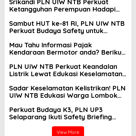
Srikandi PLN UIW NTB Perkuat
Ketangguhan Perempuan Hadapi
Bencana
Sambut HUT ke-81 RI, PLN UIW NTB
Perkuat Budaya Safety untuk
Menjaga Keandalan Listrik di NTB
Mau Tahu Informasi Pajak
Kendaraan Bermotor anda? Berikut
Caranya
PLN UIW NTB Perkuat Keandalan
Listrik Lewat Edukasi Keselamatan,
Bangun Budaya Sadar Bahaya
Sadar Keselamatan Kelistrikan! PLN
Kelistrikan di Bima
UIW NTB Edukasi Warga Lombok
Barat
Perkuat Budaya K3, PLN UP3
Selaparang Ikuti Safety Briefing
Online Bersama Seluruh UP3 se-NTB
di Lombok Timur
View More