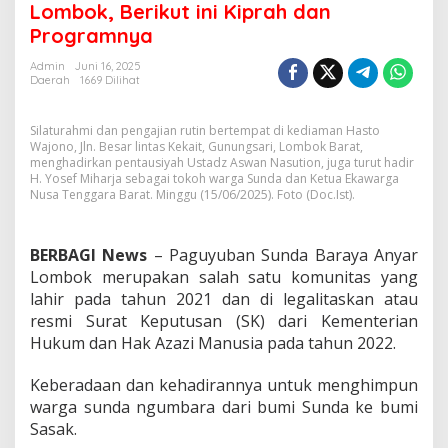
Lombok, Berikut ini Kiprah dan
Berikut
Programnya
ini
Kiprah
Admin
Juni 16, 2025
dan
Daerah
1669 Dilihat
Programnya
Silaturahmi dan pengajian rutin bertempat di kediaman Hasto
Wajono, Jln. Besar lintas Kekait, Gunungsari, Lombok Barat,
menghadirkan pentausiyah Ustadz Aswan Nasution, juga turut hadir
H. Yosef Miharja sebagai tokoh warga Sunda dan Ketua Ekawarga
Nusa Tenggara Barat. Minggu (15/06/2025). Foto (Doc.Ist).
BERBAGI News
– Paguyuban Sunda Baraya Anyar
Lombok merupakan salah satu komunitas yang
lahir pada tahun 2021 dan di legalitaskan atau
resmi Surat Keputusan (SK) dari Kementerian
Hukum dan Hak Azazi Manusia pada tahun 2022.
Keberadaan dan kehadirannya untuk menghimpun
warga sunda ngumbara dari bumi Sunda ke bumi
Sasak.