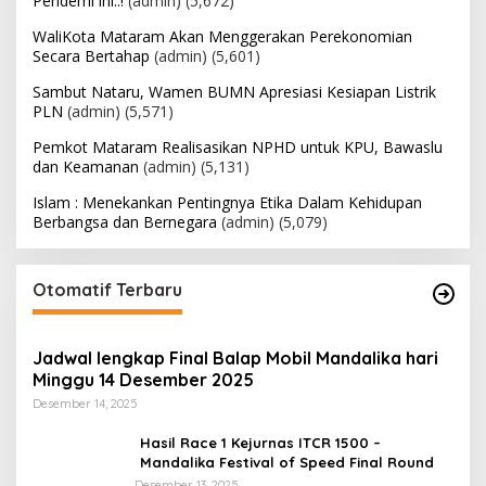
Pendemi ini..!
(admin)
(5,672)
WaliKota Mataram Akan Menggerakan Perekonomian
Secara Bertahap
(admin)
(5,601)
Sambut Nataru, Wamen BUMN Apresiasi Kesiapan Listrik
PLN
(admin)
(5,571)
Pemkot Mataram Realisasikan NPHD untuk KPU, Bawaslu
dan Keamanan
(admin)
(5,131)
Islam : Menekankan Pentingnya Etika Dalam Kehidupan
Berbangsa dan Bernegara
(admin)
(5,079)
Otomatif Terbaru
Jadwal lengkap Final Balap Mobil Mandalika hari
Minggu 14 Desember 2025
Desember 14, 2025
Hasil Race 1 Kejurnas ITCR 1500 –
Mandalika Festival of Speed Final Round
Desember 13, 2025