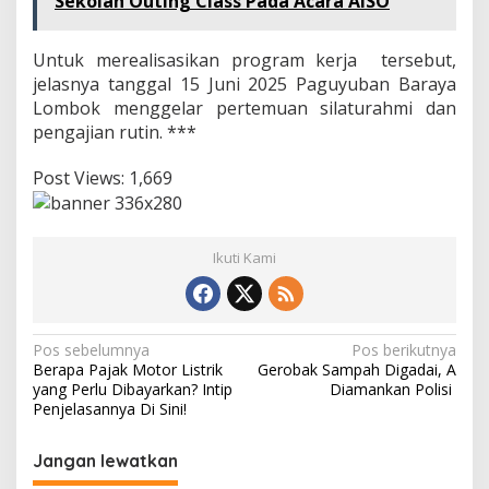
Sekolah Outing Class Pada Acara AISO
Untuk merealisasikan program kerja tersebut,
jelasnya tanggal 15 Juni 2025 Paguyuban Baraya
Lombok menggelar pertemuan silaturahmi dan
pengajian rutin. ***
Post Views:
1,669
Ikuti Kami
Navigasi
Pos sebelumnya
Pos berikutnya
Berapa Pajak Motor Listrik
Gerobak Sampah Digadai, A
pos
yang Perlu Dibayarkan? Intip
Diamankan Polisi
Penjelasannya Di Sini!
Jangan lewatkan