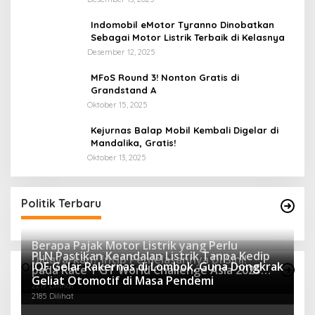
Indomobil eMotor Tyranno Dinobatkan
Sebagai Motor Listrik Terbaik di Kelasnya
Desember 12, 2025
MFoS Round 3! Nonton Gratis di
Grandstand A
Oktober 15, 2025
Kejurnas Balap Mobil Kembali Digelar di
Mandalika, Gratis!
Oktober 13, 2025
Politik Terbaru
Berapa Pajak Motor Listrik yang Perlu
PLN Pastikan Keandalan Listrik Tanpa Kedip
Dibayarkan? Intip Penjelasannya Di Sini!
IOF Gelar Rakernas di Lombok, Guna Dongkrak
Otomotif Terpopuler
pada Race 1 GT World Challenge Asia 2025
2431 Dilihat
Geliat Otomotif di Masa Pendemi
Mandalika
2217 Dilihat
2185 Dilihat