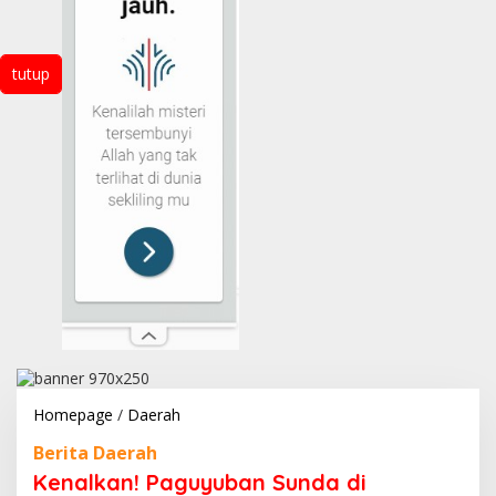
tutup
Kenalkan!
Homepage
/
Daerah
Paguyuban
Berita Daerah
Sunda
di
Kenalkan! Paguyuban Sunda di
Lombok,