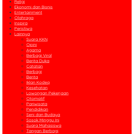
Religi
Ekonomi dan Bisnis
Entertainment
Olahraga
Inspira
Peristiwa
Lainnya
Suara KKN
Opini
Agama
Berbagi Viral
Berita Duka
Catatan
Berbagi
Berita
Iklan Kodeq
Kesehatan
Lowongan Pekerjaan
Otomatif
Pariwisata
Pendidikan
Seni dan Budaya
Sosok Minggu Ini
Suara Mahasiswa
Tangan Berbagi