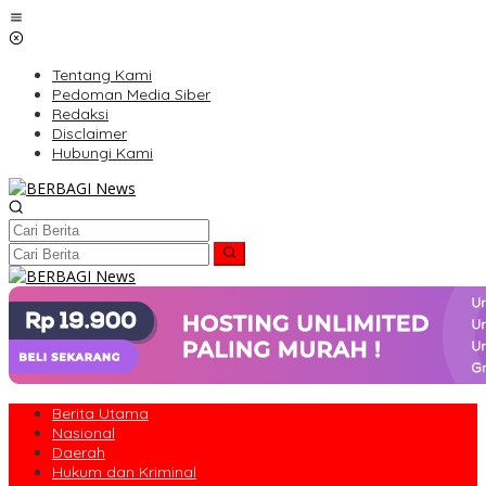
Lewati
ke
konten
Tentang Kami
Pedoman Media Siber
Redaksi
Disclaimer
Hubungi Kami
Berita Utama
Nasional
Daerah
Hukum dan Kriminal