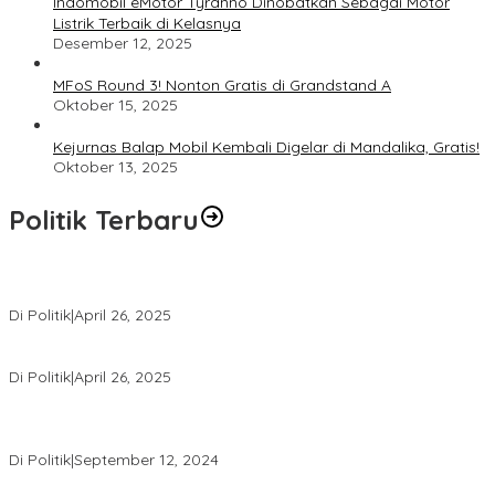
Indomobil eMotor Tyranno Dinobatkan Sebagai Motor
Listrik Terbaik di Kelasnya
Desember 12, 2025
MFoS Round 3! Nonton Gratis di Grandstand A
Oktober 15, 2025
Kejurnas Balap Mobil Kembali Digelar di Mandalika, Gratis!
Oktober 13, 2025
Politik Terbaru
Usai Pimpin DPW PAN NTB, Muazzim Akbar Pimpin DPW PAN Bali
Di Politik
|
April 26, 2025
LAZ Yakin Bisa Berikan yang Terbaik Buat Partai
Di Politik
|
April 26, 2025
Perbedaan Kebijakan Sistem Pemilihan Umum yang Terjadi di
Amerika Serikat dan Indonesia
Di Politik
|
September 12, 2024
Polresta Mataram Siapkan 634 Personel Pengamanan Pilkada