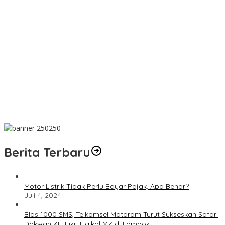
Dr. Abdul Mun’im Ritonga
Peduli Lingkungan Tobelo! PLN UIK Dwipantara Tanam
Mangrove, Konservasi Mamoa Hingga Lepas Tukik
Aswan Nasution Kenang Sosok Almarhum Ketua Al Washliyah
NTB Prof. Dr. TGH. MS Udin, MA
Innalillahi! Ketua Al Washliyah NTB Prof. Dr. TGH. MS Udin, MA
Tutup Usia
Terbaik! PLN Maluku Manfaatkan FABA untuk Penataan Sirkuit
Selawaring Tidore
Berita Terbaru
Motor Listrik Tidak Perlu Bayar Pajak, Apa Benar?
Juli 4, 2024
Blas 1000 SMS, Telkomsel Mataram Turut Sukseskan Safari
Dakwah KH Fikri Haikal MZ di Lombok