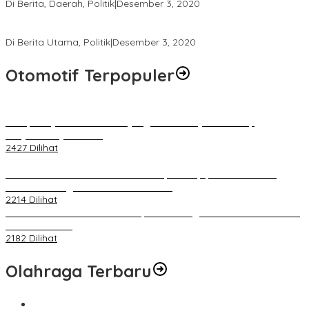
Di Berita, Daerah, Politik
|
Desember 3, 2020
Tingkatkan Pengawasan di TPS, Panwascam Batukliang Gelar
Bimtek Untuk 173 Pengawas TPS
Di Berita Utama, Politik
|
Desember 3, 2020
Otomotif Terpopuler
Berapa Pajak Motor Listrik yang Perlu Dibayarkan? Intip
Penjelasannya Di Sini!
2427 Dilihat
PLN Pastikan Keandalan Listrik Tanpa Kedip pada Race 1 GT
World Challenge Asia 2025 Mandalika
2214 Dilihat
IOF Gelar Rakernas di Lombok, Guna Dongkrak Geliat Otomotif di
Masa Pendemi
2182 Dilihat
Olahraga Terbaru