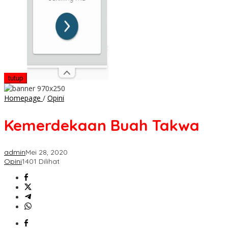
tutup
Kemerdekaan
Homepage
/
Opini
Buah
Takwa
Kemerdekaan Buah Takwa
admin
Mei 28, 2020
Opini
1401 Dilihat