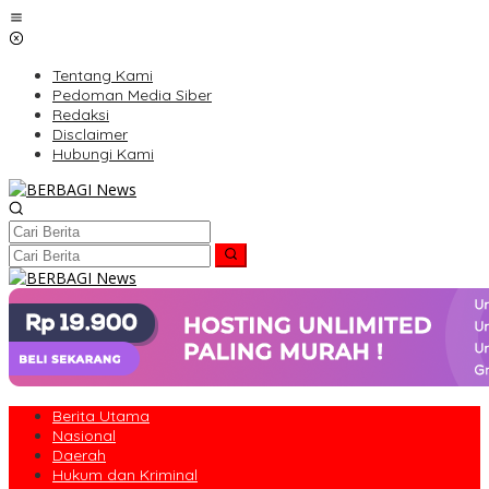
Lewati
ke
konten
Tentang Kami
Pedoman Media Siber
Redaksi
Disclaimer
Hubungi Kami
Berita Utama
Nasional
Daerah
Hukum dan Kriminal