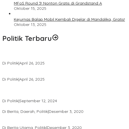
MFoS Round 3! Nonton Gratis di Grandstand A
Oktober 15, 2025
Kejurnas Balap Mobil Kembali Digelar di Mandalika, Gratis!
Oktober 13, 2025
Politik Terbaru
Usai Pimpin DPW PAN NTB, Muazzim Akbar Pimpin DPW PAN Bali
Di Politik
|
April 26, 2025
LAZ Yakin Bisa Berikan yang Terbaik Buat Partai
Di Politik
|
April 26, 2025
Perbedaan Kebijakan Sistem Pemilihan Umum yang Terjadi di
Amerika Serikat dan Indonesia
Di Politik
|
September 12, 2024
Polresta Mataram Siapkan 634 Personel Pengamanan Pilkada
Di Berita, Daerah, Politik
|
Desember 3, 2020
Tingkatkan Pengawasan di TPS, Panwascam Batukliang Gelar
Bimtek Untuk 173 Pengawas TPS
Di Berita Utama, Politik
|
Desember 3, 2020