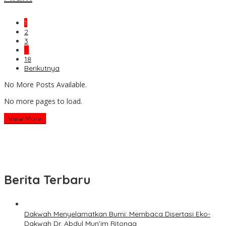
1
2
3
…
18
Berikutnya
No More Posts Available.
No more pages to load.
View More
Berita Terbaru
Dakwah Menyelamatkan Bumi: Membaca Disertasi Eko-
Dakwah Dr. Abdul Mun’im Ritonga