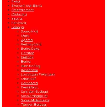
Religi
Ekonomi dan Bisnis
Entertainment
Olahraga
Inspira
Peristiwa
Lainnya
Suara KKN
Opini
Agama
Berbagi Viral
Berita Duka
Catatan
Berbagi
Berita
Iklan Kodeq
Kesehatan
Lowongan Pekerjaan
Otomatif
Pariwisata
Pendidikan
Seni dan Budaya
Sosok Minggu Ini
Suara Mahasiswa
Tangan Berbagi