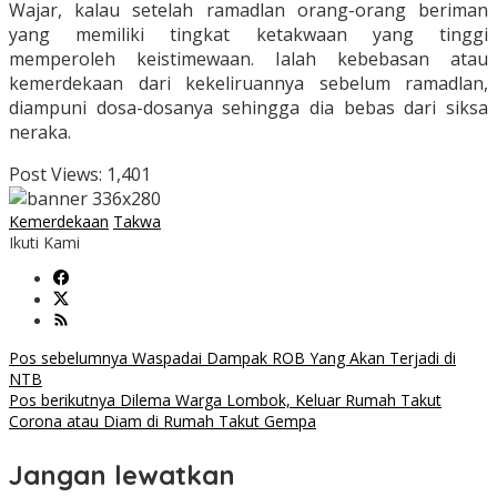
Wajar, kalau setelah ramadlan orang-orang beriman
yang memiliki tingkat ketakwaan yang tinggi
memperoleh keistimewaan. Ialah kebebasan atau
kemerdekaan dari kekeliruannya sebelum ramadlan,
diampuni dosa-dosanya sehingga dia bebas dari siksa
neraka.
Post Views:
1,401
Kemerdekaan
Takwa
Ikuti Kami
Navigasi
Pos sebelumnya
Waspadai Dampak ROB Yang Akan Terjadi di
NTB
pos
Pos berikutnya
Dilema Warga Lombok, Keluar Rumah Takut
Corona atau Diam di Rumah Takut Gempa
Jangan lewatkan