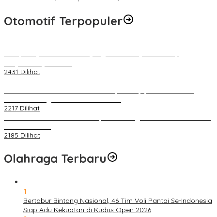
Otomotif Terpopuler
Berapa Pajak Motor Listrik yang Perlu Dibayarkan? Intip
Penjelasannya Di Sini!
2431 Dilihat
PLN Pastikan Keandalan Listrik Tanpa Kedip pada Race 1 GT
World Challenge Asia 2025 Mandalika
2217 Dilihat
IOF Gelar Rakernas di Lombok, Guna Dongkrak Geliat Otomotif di
Masa Pendemi
2185 Dilihat
Olahraga Terbaru
1
Bertabur Bintang Nasional, 46 Tim Voli Pantai Se-Indonesia
Siap Adu Kekuatan di Kudus Open 2026