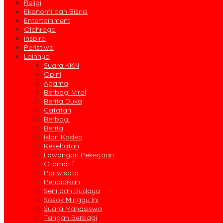
Religi
Ekonomi dan Bisnis
Entertainment
Olahraga
Inspira
Peristiwa
Lainnya
Suara KKN
Opini
Agama
Berbagi Viral
Berita Duka
Catatan
Berbagi
Berita
Iklan Kodeq
Kesehatan
Lowongan Pekerjaan
Otomatif
Pariwisata
Pendidikan
Seni dan Budaya
Sosok Minggu Ini
Suara Mahasiswa
Tangan Berbagi