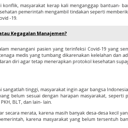
di konflik, masyarakat kerap kali menganggap bantuan- ba
esehatan pemerintah mengambil tindakan seperti memberi
vid -19.
i atau Kegagalan Manajemen?
lam menangani pasien yang terinfeksi Covid-19 yang se
uga tenaga medis yang tumbang dikarenakan kelelahan dan ad
ran diri agar tetap menerapkan protokol kesehatan supaya 
ni sangatlah tinggi, masyarakat ingin agar bangsa Indones
yang belum sesuai dengan harapan masyarakat, seperti
KH, BLT, dan lain- lain.
r secara merata, karena masih banyak desa-desa kecil y
 pemerintah, karena masyarakat yang belum tersentuh ban