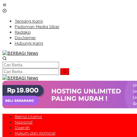
Lewati
ke
konten
Tentang Kami
Pedoman Media Siber
Redaksi
Disclaimer
Hubungi Kami
Berita Utama
Nasional
Daerah
Hukum dan Kriminal