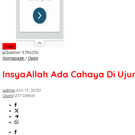
tutup
InsyaAllah
Homepage
/
Opini
Ada
Cahaya
InsyaAllah Ada Cahaya Di Uju
Di
Ujung
Sana
admin
Juni 13, 2020
Opini
1277 Dilihat