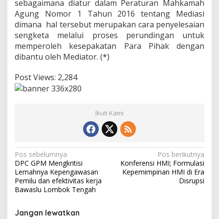
sebagaimana diatur dalam Peraturan Mahkamah
Agung Nomor 1 Tahun 2016 tentang Mediasi
dimana hal tersebut merupakan cara penyelesaian
sengketa melalui proses perundingan untuk
memperoleh kesepakatan Para Pihak dengan
dibantu oleh Mediator. (*)
Post Views:
2,284
Ikuti Kami
Navigasi
Pos sebelumnya
Pos berikutnya
DPC GPM Mengkritisi
Konferensi HMI; Formulasi
pos
Lemahnya Kepengawasan
Kepemimpinan HMI di Era
Pemilu dan efektivitas kerja
Disrupsi
Bawaslu Lombok Tengah
Jangan lewatkan