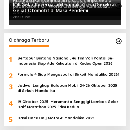
PLN Pastikan Keandalan Listrik Tanpa Kedip
Dibayarkan? Intip Penjelasannya Di Sini!
IOF Gelar Rakernas di Lombok, Guna Dongkrak
Otomotif Terpopuler
pada Race 1 GT World Challenge Asia 2025
2431 Dilihat
Geliat Otomotif di Masa Pendemi
Mandalika
2216 Dilihat
2185 Dilihat
Olahraga Terbaru
1
Bertabur Bintang Nasional, 46 Tim Voli Pantai Se-
Indonesia Siap Adu Kekuatan di Kudus Open 2026
2
Formula 4 Siap Mengaspal di Sirkuit Mandalika 2026!
3
Jadwal Lengkap Balapan Mobil 24-26 Oktober 2025
di Sirkuit Mandalika
4
19 Oktober 2025! Merumatta Senggigi Lombok Gelar
Half Marathon 2025 Edisi Kedua
5
Hasil Race Day MotoGP Mandalika 2025