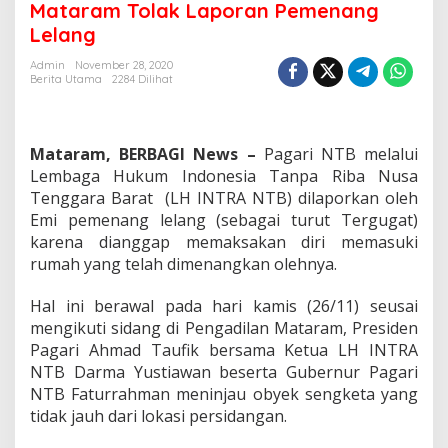
Mataram Tolak Laporan Pemenang
di
Lelang
Pengadilan,
Polresta
Admin
November 28, 2020
Mataram
Berita Utama
2284 Dilihat
Tolak
Laporan
Pemenang
Lelang
Mataram, BERBAGI News –
Pagari NTB melalui
Lembaga Hukum Indonesia Tanpa Riba Nusa
Tenggara Barat (LH INTRA NTB) dilaporkan oleh
Emi pemenang lelang (sebagai turut Tergugat)
karena dianggap memaksakan diri memasuki
rumah yang telah dimenangkan olehnya.
Hal ini berawal pada hari kamis (26/11) seusai
mengikuti sidang di Pengadilan Mataram, Presiden
Pagari Ahmad Taufik bersama Ketua LH INTRA
NTB Darma Yustiawan beserta Gubernur Pagari
NTB Faturrahman meninjau obyek sengketa yang
tidak jauh dari lokasi persidangan.