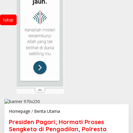
tutup
Presiden
Homepage
/
Berita Utama
Pagari;
Presiden Pagari; Hormati Proses
Hormati
Proses
Sengketa di Pengadilan, Polresta
Sengketa