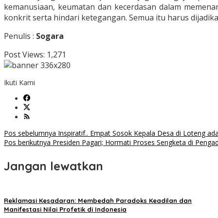
kemanusiaan, keumatan dan kecerdasan dalam memenangk
konkrit serta hindari ketegangan. Semua itu harus dijadi
Penulis :
Sogara
Post Views:
1,271
Ikuti Kami
Navigasi
Pos sebelumnya
Inspiratif.. Empat Sosok Kepala Desa di Loteng ad
Pos berikutnya
Presiden Pagari; Hormati Proses Sengketa di Penga
pos
Jangan lewatkan
Reklamasi Kesadaran: Membedah Paradoks Keadilan dan
Manifestasi Nilai Profetik di Indonesia