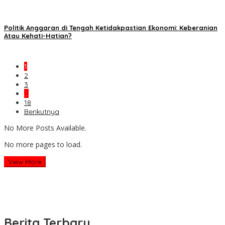
Politik Anggaran di Tengah Ketidakpastian Ekonomi: Keberanian
Atau Kehati-Hatian?
1
2
3
…
18
Berikutnya
No More Posts Available.
No more pages to load.
View More
Berita Terbaru