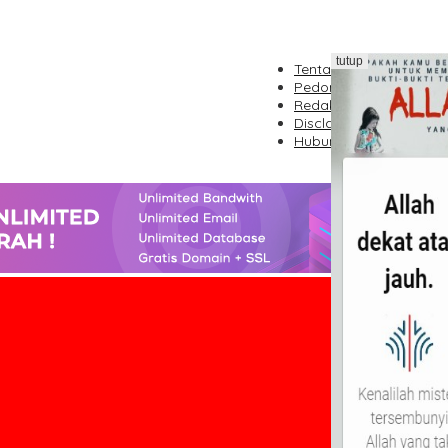
tutup
Tentang Kami
Pedoman Media Siber
Redaksi
Disclaimer
Hubungi Kami