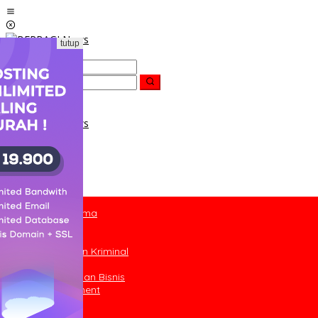
Lewati
ke
konten
tutup
Berita Utama
Nasional
Daerah
Hukum dan Kriminal
Religi
Ekonomi dan Bisnis
Entertainment
Olahraga
Inspira