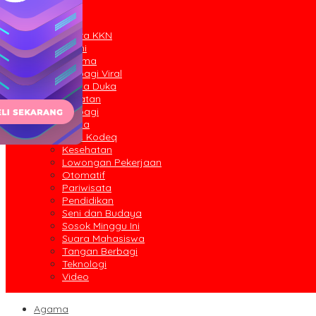
Peristiwa
Lainnya
Suara KKN
Opini
Agama
Berbagi Viral
Berita Duka
Catatan
Berbagi
Berita
Iklan Kodeq
Kesehatan
Lowongan Pekerjaan
Otomatif
Pariwisata
Pendidikan
Seni dan Budaya
Sosok Minggu Ini
Suara Mahasiswa
Tangan Berbagi
Teknologi
Video
Agama