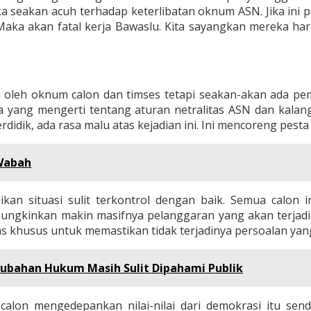
ka seakan acuh terhadap keterlibatan oknum ASN. Jika ini
di. Maka akan fatal kerja Bawaslu. Kita sayangkan mereka
 oleh oknum calon dan timses tetapi seakan-akan ada pem
a yang mengerti tentang aturan netralitas ASN dan kala
erdidik, ada rasa malu atas kejadian ini. Ini mencoreng pe
 Wabah
ikan situasi sulit terkontrol dengan baik. Semua cal
ungkinkan makin masifnya pelanggaran yang akan terjad
as khusus untuk memastikan tidak terjadinya persoalan ya
ubahan Hukum Masih Sulit Dipahami Publik
on mengedepankan nilai-nilai dari demokrasi itu sendi