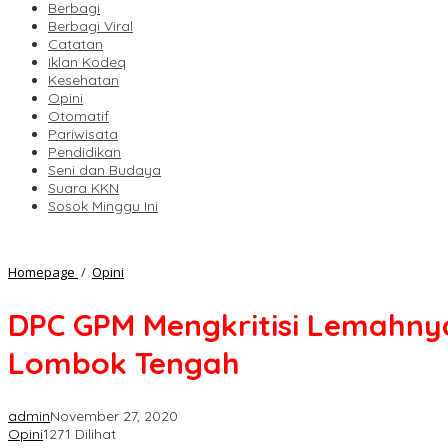
Berbagi
Berbagi Viral
Catatan
Iklan Kodeq
Kesehatan
Opini
Otomatif
Pariwisata
Pendidikan
Seni dan Budaya
Suara KKN
Sosok Minggu Ini
DPC
Homepage
/
Opini
GPM
Mengkritisi
DPC GPM Mengkritisi Lemahnya
Lemahnya
Kepengawasan
Lombok Tengah
Pemilu
dan
efektivitas
kerja
admin
November 27, 2020
Bawaslu
Opini
1271 Dilihat