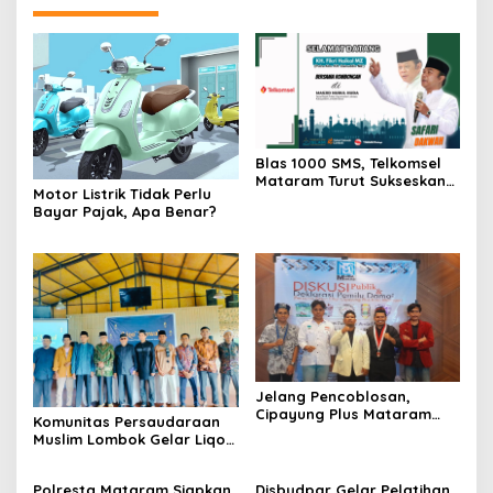
Blas 1000 SMS, Telkomsel
Mataram Turut Sukseskan
Motor Listrik Tidak Perlu
Safari Dakwah KH Fikri
Bayar Pajak, Apa Benar?
Haikal MZ di Lombok
Jelang Pencoblosan,
Cipayung Plus Mataram
Komunitas Persaudaraan
Deklarasi Pemilu Damai
Muslim Lombok Gelar Liqo
Syawal: Takwa, Senjata
Mengembalikan Kejayaan
Polresta Mataram Siapkan
Disbudpar Gelar Pelatihan
Islam