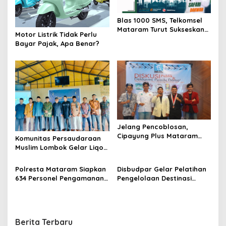
Blas 1000 SMS, Telkomsel
Mataram Turut Sukseskan
Motor Listrik Tidak Perlu
Safari Dakwah KH Fikri
Bayar Pajak, Apa Benar?
Haikal MZ di Lombok
Jelang Pencoblosan,
Cipayung Plus Mataram
Komunitas Persaudaraan
Deklarasi Pemilu Damai
Muslim Lombok Gelar Liqo
Syawal: Takwa, Senjata
Mengembalikan Kejayaan
Polresta Mataram Siapkan
Disbudpar Gelar Pelatihan
Islam
634 Personel Pengamanan
Pengelolaan Destinasi
Pilkada
Wisata dalam Penerapan
CHSE
Berita Terbaru