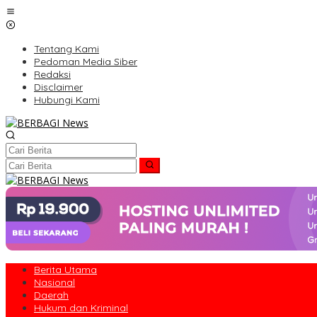
Lewati
ke
konten
Tentang Kami
Pedoman Media Siber
Redaksi
Disclaimer
Hubungi Kami
Berita Utama
Nasional
Daerah
Hukum dan Kriminal