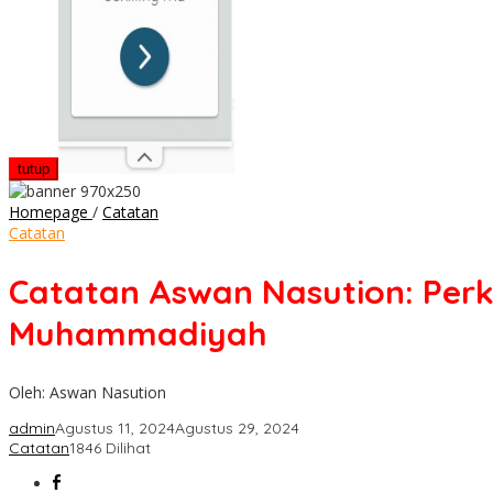
tutup
Catatan
Homepage
/
Catatan
Aswan
Catatan
Nasution:
Perkenalan
Catatan Aswan Nasution: Per
Pertama
Dua
Muhammadiyah
Tokoh
Besar
Al
Oleh: Aswan Nasution
Washliyah
Dan
admin
Agustus 11, 2024
Agustus 29, 2024
Muhammadiyah
Catatan
1846 Dilihat