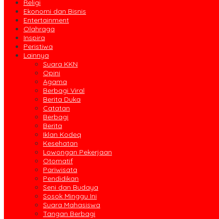
Religi
Ekonomi dan Bisnis
Entertainment
Olahraga
Inspira
Peristiwa
Lainnya
Suara KKN
Opini
Agama
Berbagi Viral
Berita Duka
Catatan
Berbagi
Berita
Iklan Kodeq
Kesehatan
Lowongan Pekerjaan
Otomatif
Pariwisata
Pendidikan
Seni dan Budaya
Sosok Minggu Ini
Suara Mahasiswa
Tangan Berbagi