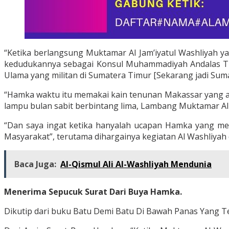
“Ketika berlangsung Muktamar Al Jam’iyatul Washliyah y
kedudukannya sebagai Konsul Muhammadiyah Andalas T
Ulama yang militan di Sumatera Timur [Sekarang jadi Suma
“Hamka waktu itu memakai kain tenunan Makassar yang ag
lampu bulan sabit berbintang lima, Lambang Muktamar Al W
“Dan saya ingat ketika hanyalah ucapan Hamka yang me
Masyarakat”, terutama dihargainya kegiatan Al Washliyah 
Baca Juga:
Al-Qismul Ali Al-Washliyah Mendunia
Menerima Sepucuk Surat Dari Buya Hamka.
Dikutip dari buku Batu Demi Batu Di Bawah Panas Yang Ter