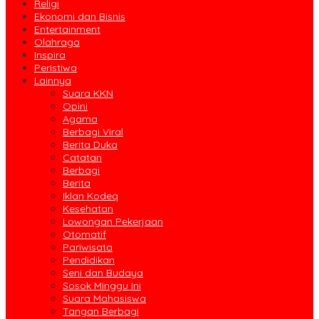
Religi
Ekonomi dan Bisnis
Entertainment
Olahraga
Inspira
Peristiwa
Lainnya
Suara KKN
Opini
Agama
Berbagi Viral
Berita Duka
Catatan
Berbagi
Berita
Iklan Kodeq
Kesehatan
Lowongan Pekerjaan
Otomatif
Pariwisata
Pendidikan
Seni dan Budaya
Sosok Minggu Ini
Suara Mahasiswa
Tangan Berbagi