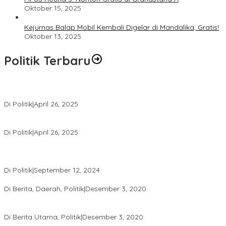
Oktober 15, 2025
Kejurnas Balap Mobil Kembali Digelar di Mandalika, Gratis!
Oktober 13, 2025
Politik Terbaru
Usai Pimpin DPW PAN NTB, Muazzim Akbar Pimpin DPW PAN Bali
Di Politik
|
April 26, 2025
LAZ Yakin Bisa Berikan yang Terbaik Buat Partai
Di Politik
|
April 26, 2025
Perbedaan Kebijakan Sistem Pemilihan Umum yang Terjadi di
Amerika Serikat dan Indonesia
Di Politik
|
September 12, 2024
Polresta Mataram Siapkan 634 Personel Pengamanan Pilkada
Di Berita, Daerah, Politik
|
Desember 3, 2020
Tingkatkan Pengawasan di TPS, Panwascam Batukliang Gelar
Bimtek Untuk 173 Pengawas TPS
Di Berita Utama, Politik
|
Desember 3, 2020