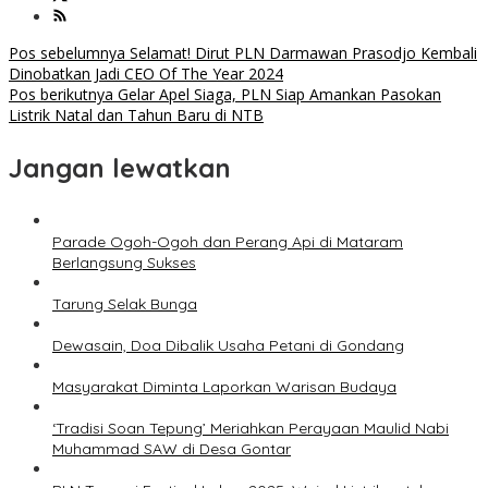
Navigasi
Pos sebelumnya
Selamat! Dirut PLN Darmawan Prasodjo Kembali
Dinobatkan Jadi CEO Of The Year 2024
pos
Pos berikutnya
Gelar Apel Siaga, PLN Siap Amankan Pasokan
Listrik Natal dan Tahun Baru di NTB
Jangan lewatkan
Parade Ogoh-Ogoh dan Perang Api di Mataram
Berlangsung Sukses
Tarung Selak Bunga
Dewasain, Doa Dibalik Usaha Petani di Gondang
Masyarakat Diminta Laporkan Warisan Budaya
‘Tradisi Soan Tepung’ Meriahkan Perayaan Maulid Nabi
Muhammad SAW di Desa Gontar