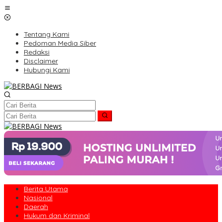
Lewati
ke
konten
Tentang Kami
Pedoman Media Siber
Redaksi
Disclaimer
Hubungi Kami
Berita Utama
Nasional
Daerah
Hukum dan Kriminal