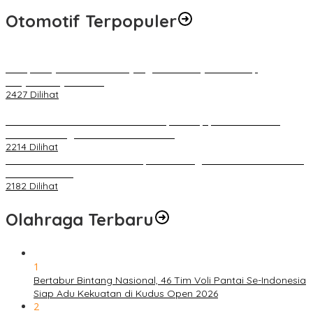
Otomotif Terpopuler
Berapa Pajak Motor Listrik yang Perlu Dibayarkan? Intip
Penjelasannya Di Sini!
2427 Dilihat
PLN Pastikan Keandalan Listrik Tanpa Kedip pada Race 1 GT
World Challenge Asia 2025 Mandalika
2214 Dilihat
IOF Gelar Rakernas di Lombok, Guna Dongkrak Geliat Otomotif di
Masa Pendemi
2182 Dilihat
Olahraga Terbaru
1
Bertabur Bintang Nasional, 46 Tim Voli Pantai Se-Indonesia
Siap Adu Kekuatan di Kudus Open 2026
2