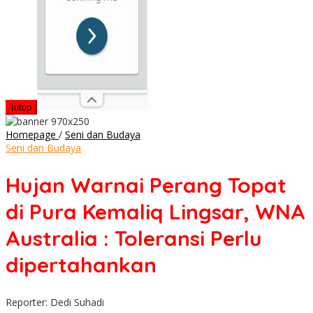
tutup
Hujan
Homepage
/
Seni dan Budaya
Warnai
Seni dan Budaya
Perang
Topat
Hujan Warnai Perang Topat
di
Pura
di Pura Kemaliq Lingsar, WNA
Kemaliq
Lingsar,
Australia : Toleransi Perlu
WNA
Australia
dipertahankan
:
Toleransi
Perlu
Reporter: Dedi Suhadi
dipertahankan