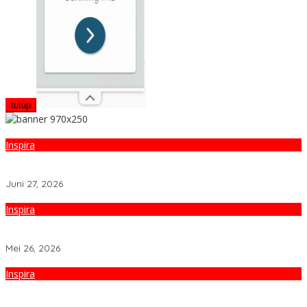
tutup
Inspira
Sambut HUT Bhayangkara ke-80, Kapolsek Mataram Pimpin
Bakti Sosial Door to Door untuk Warga Kurang Mampu
Juni 27, 2026
Inspira
‘Srikandi Movement Goes to Campus’ Edukasi Pencegahan
Sexual Harassment dan Perkenalkan Peluang Karier di PLN
Mei 26, 2026
Inspira
Onthel dan Vespa Tua Dalam Perspektif Dr. Riyan Pimpinan
Ponpes Al-Bukhari Lombok Pancor Semayan