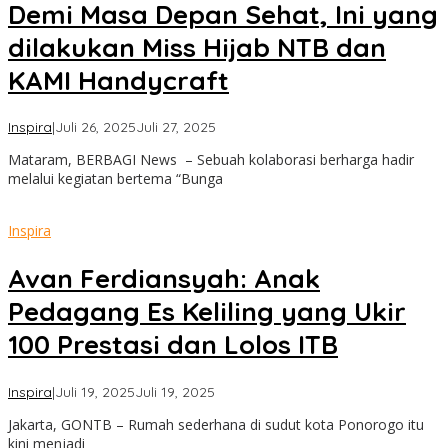
Demi Masa Depan Sehat, Ini yang
dilakukan Miss Hijab NTB dan
KAMI Handycraft
oleh
Inspira
|
Juli 26, 2025
Juli 27, 2025
Lalu
Mataram, BERBAGI News – Sebuah kolaborasi berharga hadir
Sahid
melalui kegiatan bertema “Bunga
Wiadi
Inspira
Avan Ferdiansyah: Anak
Pedagang Es Keliling yang Ukir
100 Prestasi dan Lolos ITB
oleh
Inspira
|
Juli 19, 2025
Juli 19, 2025
Lalu
Jakarta, GONTB – Rumah sederhana di sudut kota Ponorogo itu
Sahid
kini menjadi
Wiadi