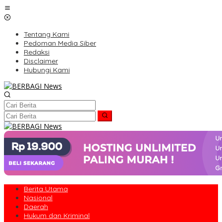
Lewati
ke
konten
Tentang Kami
Pedoman Media Siber
Redaksi
Disclaimer
Hubungi Kami
Berita Utama
Nasional
Daerah
Hukum dan Kriminal