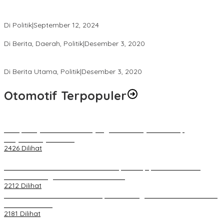
Perbedaan Kebijakan Sistem Pemilihan Umum yang Terjadi di
Amerika Serikat dan Indonesia
Di Politik
|
September 12, 2024
Polresta Mataram Siapkan 634 Personel Pengamanan Pilkada
Di Berita, Daerah, Politik
|
Desember 3, 2020
Tingkatkan Pengawasan di TPS, Panwascam Batukliang Gelar
Bimtek Untuk 173 Pengawas TPS
Di Berita Utama, Politik
|
Desember 3, 2020
Otomotif Terpopuler
Berapa Pajak Motor Listrik yang Perlu Dibayarkan? Intip
Penjelasannya Di Sini!
2426 Dilihat
PLN Pastikan Keandalan Listrik Tanpa Kedip pada Race 1 GT
World Challenge Asia 2025 Mandalika
2212 Dilihat
IOF Gelar Rakernas di Lombok, Guna Dongkrak Geliat Otomotif di
Masa Pendemi
2181 Dilihat