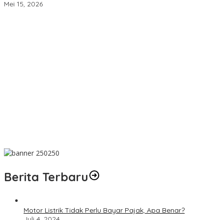
Mei 15, 2026
Dakwah Menyelamatkan Bumi: Membaca Disertasi Eko-Dakwah
Dr. Abdul Mun’im Ritonga
Peduli Lingkungan Tobelo! PLN UIK Dwipantara Tanam
Mangrove, Konservasi Mamoa Hingga Lepas Tukik
Aswan Nasution Kenang Sosok Almarhum Ketua Al Washliyah
NTB Prof. Dr. TGH. MS Udin, MA
Innalillahi! Ketua Al Washliyah NTB Prof. Dr. TGH. MS Udin, MA
Tutup Usia
Terbaik! PLN Maluku Manfaatkan FABA untuk Penataan Sirkuit
Selawaring Tidore
Berita Terbaru
Motor Listrik Tidak Perlu Bayar Pajak, Apa Benar?
Juli 4, 2024