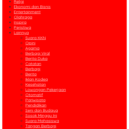
Religi
Ekonomi dan Bisnis
Entertainment
Olahraga
Inspira
Peristiwa
Lainnya
Suara KKN
Opini
Agama
Berbagi Viral
Berita Duka
Catatan
Berbagi
Berita
Iklan Kodeq
Kesehatan
Lowongan Pekerjaan
Otomatif
Pariwisata
Pendidikan
Seni dan Budaya
Sosok Minggu Ini
Suara Mahasiswa
Tangan Berbagi