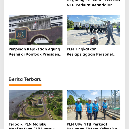
Memupus Optimisme
NTB Perkuat Keandalan
Bangsa
Listrik Tanpa Padam
melalui PDKB di Sumbawa
Pimpinan Kejaksaan Agung
PLN Tingkatkan
Resmi di Rombak Presiden
Kesiapsiagaan Personel
Prabowo, Berikut Namanya
Keamanan melalui
Pelatihan Penggunaan
APAR
Berita Terbaru
Terbaik! PLN Maluku
PLN UIW NTB Perkuat
Manfaatkan FABA untuk
Kesiapan Sistem Kelistrikan