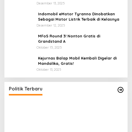
Desember 13, 2025
Indomobil eMotor Tyranno Dinobatkan
Sebagai Motor Listrik Terbaik di Kelasnya
Desember 12, 2025
MFoS Round 3! Nonton Gratis di
Grandstand A
Oktober 15, 2025
Kejurnas Balap Mobil Kembali Digelar di
Mandalika, Gratis!
Oktober 13, 2025
Perbedaan Kebijakan Sistem Pemilihan Umum
P
yang Terjadi di Amerika Serikat dan Indonesia
P
Di Politik
|
September 12, 2024
Di 
Politik Terbaru