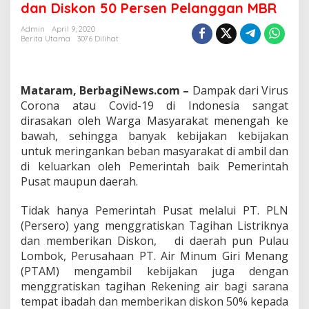
dan Diskon 50 Persen Pelanggan MBR
Tagihan
Air
Admin
April 9, 2020
Tempat
Berita Utama
3076 Dilihat
Ibadah
dan
Diskon
50
Mataram, BerbagiNews.com –
Dampak dari Virus
Persen
Corona atau Covid-19 di Indonesia sangat
Pelanggan
dirasakan oleh Warga Masyarakat menengah ke
MBR
bawah, sehingga banyak kebijakan kebijakan
untuk meringankan beban masyarakat di ambil dan
di keluarkan oleh Pemerintah baik Pemerintah
Pusat maupun daerah.
Tidak hanya Pemerintah Pusat melalui PT. PLN
(Persero) yang menggratiskan Tagihan Listriknya
dan memberikan Diskon, di daerah pun Pulau
Lombok, Perusahaan PT. Air Minum Giri Menang
(PTAM) mengambil kebijakan juga dengan
menggratiskan tagihan Rekening air bagi sarana
tempat ibadah dan memberikan diskon 50% kepada