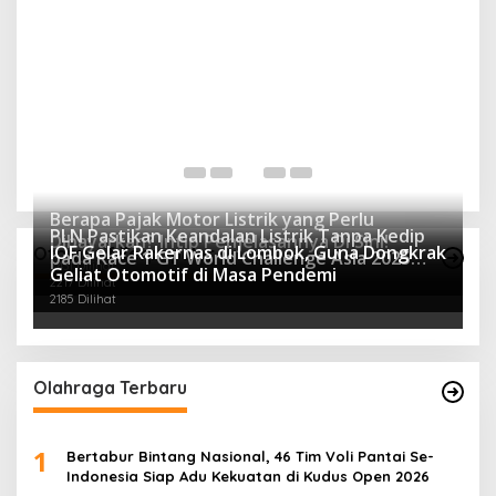
Berapa Pajak Motor Listrik yang Perlu
PLN Pastikan Keandalan Listrik Tanpa Kedip
Dibayarkan? Intip Penjelasannya Di Sini!
IOF Gelar Rakernas di Lombok, Guna Dongkrak
Otomotif Terpopuler
pada Race 1 GT World Challenge Asia 2025
2431 Dilihat
Geliat Otomotif di Masa Pendemi
Mandalika
2217 Dilihat
2185 Dilihat
Olahraga Terbaru
1
Bertabur Bintang Nasional, 46 Tim Voli Pantai Se-
Indonesia Siap Adu Kekuatan di Kudus Open 2026