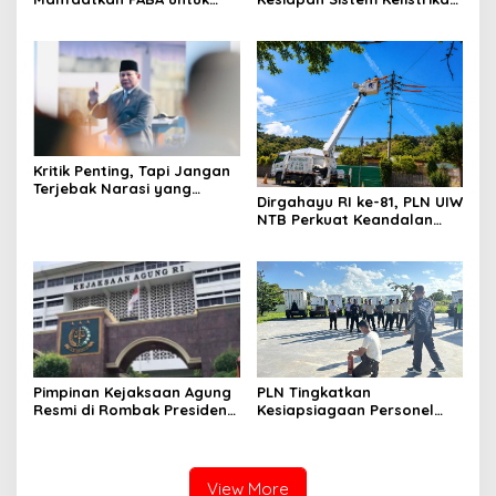
Penataan Sirkuit
Jelang Aktivitas
Selawaring Tidore
Masyarakat
Kritik Penting, Tapi Jangan
Terjebak Narasi yang
Dirgahayu RI ke-81, PLN UIW
Memupus Optimisme
NTB Perkuat Keandalan
Bangsa
Listrik Tanpa Padam
melalui PDKB di Sumbawa
Pimpinan Kejaksaan Agung
PLN Tingkatkan
Resmi di Rombak Presiden
Kesiapsiagaan Personel
Prabowo, Berikut Namanya
Keamanan melalui
Pelatihan Penggunaan
APAR
View More