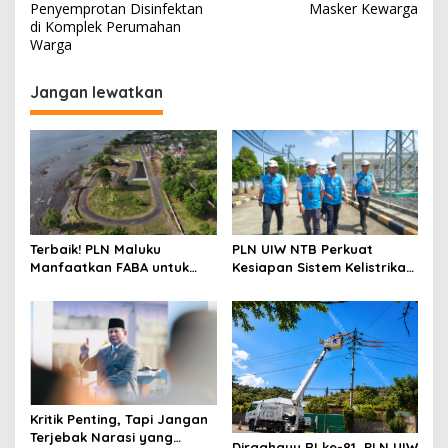
pos
Penyemprotan Disinfektan
Masker Kewarga
di Komplek Perumahan
Warga
Jangan lewatkan
Terbaik! PLN Maluku
PLN UIW NTB Perkuat
Manfaatkan FABA untuk
Kesiapan Sistem Kelistrikan
Penataan Sirkuit
Jelang Aktivitas
Selawaring Tidore
Masyarakat
Kritik Penting, Tapi Jangan
Terjebak Narasi yang
Dirgahayu RI ke-81, PLN UIW