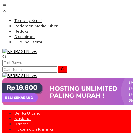
Lewati
ke
konten
Tentang Kami
Pedoman Media Siber
Redaksi
Disclaimer
Hubungi Kami
Berita Utama
Nasional
Daerah
Hukum dan Kriminal