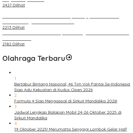
2427 Dilihat
PLN Pastikan Keandalan Listrik Tanpa Kedip pada Race 1 GT
World Challenge Asia 2025 Mandalika
2213 Dilihat
IOF Gelar Rakernas di Lombok, Guna Dongkrak Geliat Otomotif di
Masa Pendemi
2182 Dilihat
Olahraga Terbaru
1
Bertabur Bintang Nasional, 46 Tim Voli Pantai Se-Indonesia
Siap Adu Kekuatan di Kudus Open 2026
2
Formula 4 Siap Mengaspal di Sirkuit Mandalika 2026!
3
Jadwal Lengkap Balapan Mobil 24-26 Oktober 2025 di
Sirkuit Mandalika
4
19 Oktober 2025! Merumatta Senggigi Lombok Gelar Half