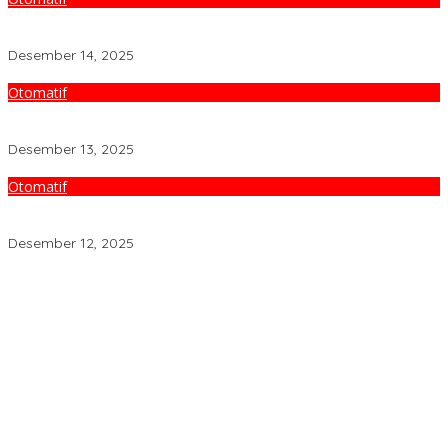
Jadwal lengkap Final Balap Mobil Mandalika hari Minggu 14
Desember 2025
Desember 14, 2025
Otomatif
Hasil Race 1 Kejurnas ITCR 1500 – Mandalika Festival of Speed
Final Round
Desember 13, 2025
Otomatif
Indomobil eMotor Tyranno Dinobatkan Sebagai Motor Listrik
Terbaik di Kelasnya
Desember 12, 2025
Dakwah Menyelamatkan Bumi: Membaca Disertasi Eko-Dakwah
Dr. Abdul Mun’im Ritonga
Peduli Lingkungan Tobelo! PLN UIK Dwipantara Tanam
Mangrove, Konservasi Mamoa Hingga Lepas Tukik
Aswan Nasution Kenang Sosok Almarhum Ketua Al Washliyah
NTB Prof. Dr. TGH. MS Udin, MA