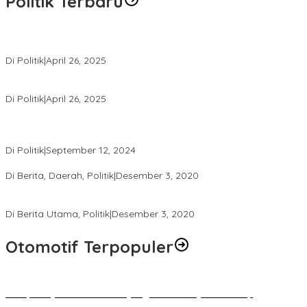
Politik Terbaru
Usai Pimpin DPW PAN NTB, Muazzim Akbar Pimpin DPW PAN Bali
Di Politik
|
April 26, 2025
LAZ Yakin Bisa Berikan yang Terbaik Buat Partai
Di Politik
|
April 26, 2025
Perbedaan Kebijakan Sistem Pemilihan Umum yang Terjadi di
Amerika Serikat dan Indonesia
Di Politik
|
September 12, 2024
Polresta Mataram Siapkan 634 Personel Pengamanan Pilkada
Di Berita, Daerah, Politik
|
Desember 3, 2020
Tingkatkan Pengawasan di TPS, Panwascam Batukliang Gelar
Bimtek Untuk 173 Pengawas TPS
Di Berita Utama, Politik
|
Desember 3, 2020
Otomotif Terpopuler
Berapa Pajak Motor Listrik yang Perlu Dibayarkan? Intip
Penjelasannya Di Sini!