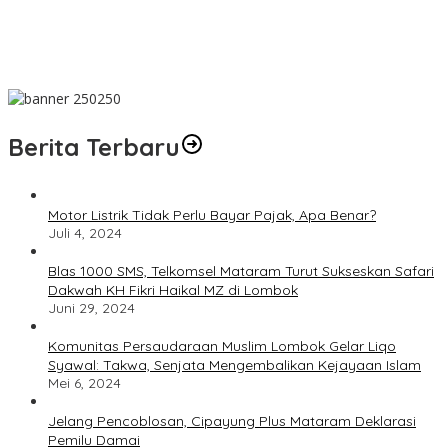
Innalillahi! Ketua Al Washliyah NTB Prof. Dr. TGH. MS Udin, MA
Tutup Usia
Terbaik! PLN Maluku Manfaatkan FABA untuk Penataan Sirkuit
Selawaring Tidore
Berita Terbaru
Motor Listrik Tidak Perlu Bayar Pajak, Apa Benar?
Juli 4, 2024
Blas 1000 SMS, Telkomsel Mataram Turut Sukseskan Safari
Dakwah KH Fikri Haikal MZ di Lombok
Juni 29, 2024
Komunitas Persaudaraan Muslim Lombok Gelar Liqo
Syawal: Takwa, Senjata Mengembalikan Kejayaan Islam
Mei 6, 2024
Jelang Pencoblosan, Cipayung Plus Mataram Deklarasi
Pemilu Damai