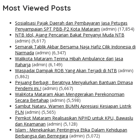
Most Viewed Posts
Sosialisasi Pajak Daerah dan Pembayaran Jasa Petugas
Penyampaian SPT PBB-P2 Kota Mataram
(admin)
(17,854)
NTB Idol, Ajang Pencarian Bakat Penyanyi Muda NTB
(admin)
(9,617)
Semarak Tablik Akbar Bersama Naja Hafiz Cilik Indonesia di
Narmada
(admin)
(6,347)
Walikota Mataram Terima Hibah Ambulance dari Jasa
Raharja
(admin)
(6,149)
Waspadai Dampak ROB Yang Akan Terjadi di NTB
(admin)
(5,862)
Pejuang Berbagi : Beratnya Menyalurkan Bantuan Dimasa
Pendemi ini..!
(admin)
(5,667)
WaliKota Mataram Akan Menggerakan Perekonomian
Secara Bertahap
(admin)
(5,598)
Sambut Nataru, Wamen BUMN Apresiasi Kesiapan Listrik
PLN
(admin)
(5,565)
Pemkot Mataram Realisasikan NPHD untuk KPU, Bawaslu
dan Keamanan
(admin)
(5,128)
Islam : Menekankan Pentingnya Etika Dalam Kehidupan
Berbangsa dan Bernegara
(admin)
(5,072)