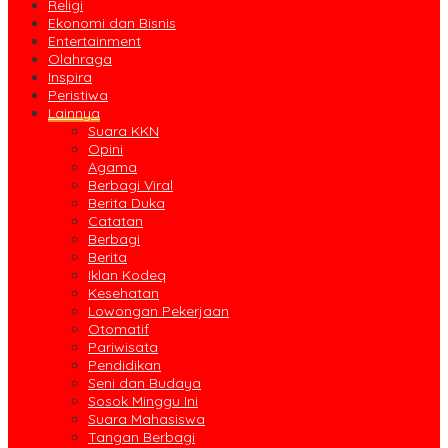
Religi
Ekonomi dan Bisnis
Entertainment
Olahraga
Inspira
Peristiwa
Lainnya
Suara KKN
Opini
Agama
Berbagi Viral
Berita Duka
Catatan
Berbagi
Berita
Iklan Kodeq
Kesehatan
Lowongan Pekerjaan
Otomatif
Pariwisata
Pendidikan
Seni dan Budaya
Sosok Minggu Ini
Suara Mahasiswa
Tangan Berbagi