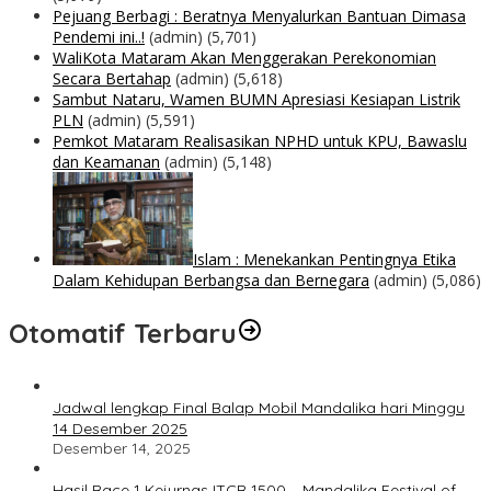
Pejuang Berbagi : Beratnya Menyalurkan Bantuan Dimasa
Pendemi ini..!
(admin)
(5,701)
WaliKota Mataram Akan Menggerakan Perekonomian
Secara Bertahap
(admin)
(5,618)
Sambut Nataru, Wamen BUMN Apresiasi Kesiapan Listrik
PLN
(admin)
(5,591)
Pemkot Mataram Realisasikan NPHD untuk KPU, Bawaslu
dan Keamanan
(admin)
(5,148)
Islam : Menekankan Pentingnya Etika
Dalam Kehidupan Berbangsa dan Bernegara
(admin)
(5,086)
Otomatif Terbaru
Jadwal lengkap Final Balap Mobil Mandalika hari Minggu
14 Desember 2025
Desember 14, 2025
Hasil Race 1 Kejurnas ITCR 1500 – Mandalika Festival of