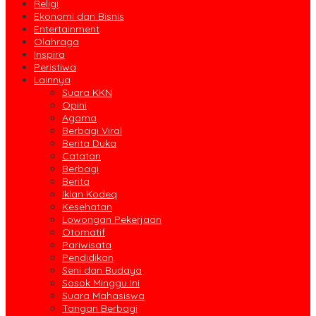
Religi
Ekonomi dan Bisnis
Entertainment
Olahraga
Inspira
Peristiwa
Lainnya
Suara KKN
Opini
Agama
Berbagi Viral
Berita Duka
Catatan
Berbagi
Berita
Iklan Kodeq
Kesehatan
Lowongan Pekerjaan
Otomatif
Pariwisata
Pendidikan
Seni dan Budaya
Sosok Minggu Ini
Suara Mahasiswa
Tangan Berbagi