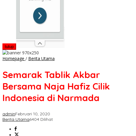
tutup
Semarak
Homepage
/
Berita Utama
Tablik
Akbar
Semarak Tablik Akbar
Bersama
Naja
Bersama Naja Hafiz Cilik
Hafiz
Cilik
Indonesia di Narmada
Indonesia
di
Narmada
admin
Februari 10, 2020
Berita Utama
6404 Dilihat