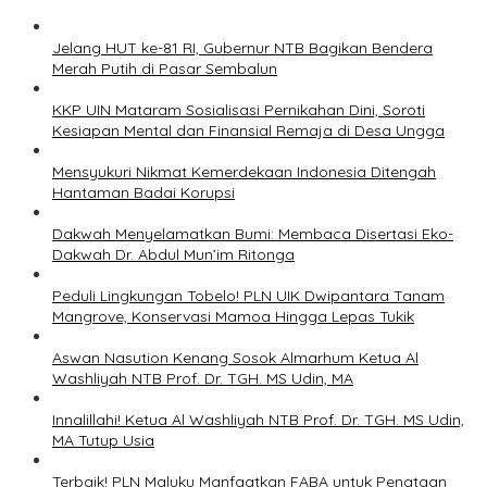
Jelang HUT ke-81 RI, Gubernur NTB Bagikan Bendera
Merah Putih di Pasar Sembalun
KKP UIN Mataram Sosialisasi Pernikahan Dini, Soroti
Kesiapan Mental dan Finansial Remaja di Desa Ungga
Mensyukuri Nikmat Kemerdekaan Indonesia Ditengah
Hantaman Badai Korupsi
Dakwah Menyelamatkan Bumi: Membaca Disertasi Eko-
Dakwah Dr. Abdul Mun’im Ritonga
Peduli Lingkungan Tobelo! PLN UIK Dwipantara Tanam
Mangrove, Konservasi Mamoa Hingga Lepas Tukik
Aswan Nasution Kenang Sosok Almarhum Ketua Al
Washliyah NTB Prof. Dr. TGH. MS Udin, MA
Innalillahi! Ketua Al Washliyah NTB Prof. Dr. TGH. MS Udin,
MA Tutup Usia
Terbaik! PLN Maluku Manfaatkan FABA untuk Penataan