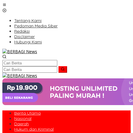
Lewati
ke
konten
Tentang Kami
Pedoman Media Siber
Redaksi
Disclaimer
Hubungi Kami
Berita Utama
Nasional
Daerah
Hukum dan Kriminal