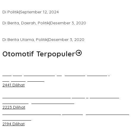
Perbedaan Kebijakan Sistem Pemilihan Umum yang Terjadi di
Amerika Serikat dan Indonesia
Di Politik
|
September 12, 2024
Polresta Mataram Siapkan 634 Personel Pengamanan Pilkada
Di Berita, Daerah, Politik
|
Desember 3, 2020
Tingkatkan Pengawasan di TPS, Panwascam Batukliang Gelar
Bimtek Untuk 173 Pengawas TPS
Di Berita Utama, Politik
|
Desember 3, 2020
Otomotif Terpopuler
Berapa Pajak Motor Listrik yang Perlu Dibayarkan? Intip
Penjelasannya Di Sini!
2441 Dilihat
PLN Pastikan Keandalan Listrik Tanpa Kedip pada Race 1 GT
World Challenge Asia 2025 Mandalika
2223 Dilihat
IOF Gelar Rakernas di Lombok, Guna Dongkrak Geliat Otomotif di
Masa Pendemi
2194 Dilihat