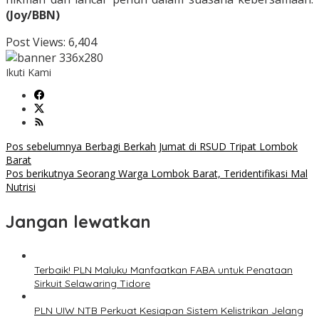
(Joy/BBN)
Post Views:
6,404
Ikuti Kami
Navigasi
Pos sebelumnya
Berbagi Berkah Jumat di RSUD Tripat Lombok
Barat
pos
Pos berikutnya
Seorang Warga Lombok Barat, Teridentifikasi Mal
Nutrisi
Jangan lewatkan
Terbaik! PLN Maluku Manfaatkan FABA untuk Penataan
Sirkuit Selawaring Tidore
PLN UIW NTB Perkuat Kesiapan Sistem Kelistrikan Jelang