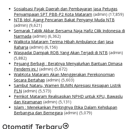
Sosialisasi Pajak Daerah dan Pembayaran Jasa Petugas
Penyampaian SPT PBB-P2 Kota Mataram
(admin)
(17,859)
NTB Idol, Ajang Pencarian Bakat Penyanyi Muda NTB
(admin)
(9,621)
Semarak Tablik Akbar Bersama Naja Hafiz Cilik Indonesia di
Narmada
(admin)
(6,362)
Walikota Mataram Terima Hibah Ambulance dari Jasa
Raharja
(admin)
(6,156)
Waspadai Dampak ROB Yang Akan Terjadi di NTB
(admin)
(5,882)
Pejuang Berbagi : Beratnya Menyalurkan Bantuan Dimasa
Pendemi ini..!
(admin)
(5,672)
WaliKota Mataram Akan Menggerakan Perekonomian
Secara Bertahap
(admin)
(5,603)
Sambut Nataru, Wamen BUMN Apresiasi Kesiapan Listrik
PLN
(admin)
(5,573)
Pemkot Mataram Realisasikan NPHD untuk KPU, Bawaslu
dan Keamanan
(admin)
(5,131)
Islam : Menekankan Pentingnya Etika Dalam Kehidupan
Berbangsa dan Bernegara
(admin)
(5,079)
Otomatif Terbaru