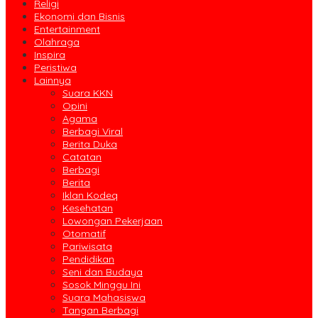
Religi
Ekonomi dan Bisnis
Entertainment
Olahraga
Inspira
Peristiwa
Lainnya
Suara KKN
Opini
Agama
Berbagi Viral
Berita Duka
Catatan
Berbagi
Berita
Iklan Kodeq
Kesehatan
Lowongan Pekerjaan
Otomatif
Pariwisata
Pendidikan
Seni dan Budaya
Sosok Minggu Ini
Suara Mahasiswa
Tangan Berbagi