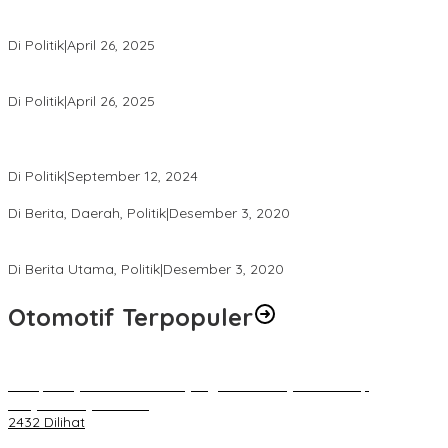
Usai Pimpin DPW PAN NTB, Muazzim Akbar Pimpin DPW PAN Bali
Di Politik
|
April 26, 2025
LAZ Yakin Bisa Berikan yang Terbaik Buat Partai
Di Politik
|
April 26, 2025
Perbedaan Kebijakan Sistem Pemilihan Umum yang Terjadi di
Amerika Serikat dan Indonesia
Di Politik
|
September 12, 2024
Polresta Mataram Siapkan 634 Personel Pengamanan Pilkada
Di Berita, Daerah, Politik
|
Desember 3, 2020
Tingkatkan Pengawasan di TPS, Panwascam Batukliang Gelar
Bimtek Untuk 173 Pengawas TPS
Di Berita Utama, Politik
|
Desember 3, 2020
Otomotif Terpopuler
Berapa Pajak Motor Listrik yang Perlu Dibayarkan? Intip
Penjelasannya Di Sini!
2432 Dilihat