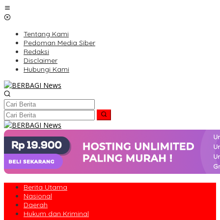
Lewati
ke
konten
Tentang Kami
Pedoman Media Siber
Redaksi
Disclaimer
Hubungi Kami
Berita Utama
Nasional
Daerah
Hukum dan Kriminal