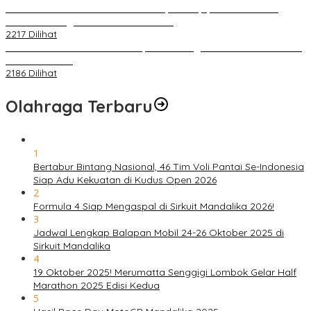
PLN Pastikan Keandalan Listrik Tanpa Kedip pada Race 1 GT
World Challenge Asia 2025 Mandalika
2217 Dilihat
IOF Gelar Rakernas di Lombok, Guna Dongkrak Geliat Otomotif di
Masa Pendemi
2186 Dilihat
Olahraga Terbaru
1
Bertabur Bintang Nasional, 46 Tim Voli Pantai Se-Indonesia
Siap Adu Kekuatan di Kudus Open 2026
2
Formula 4 Siap Mengaspal di Sirkuit Mandalika 2026!
3
Jadwal Lengkap Balapan Mobil 24-26 Oktober 2025 di
Sirkuit Mandalika
4
19 Oktober 2025! Merumatta Senggigi Lombok Gelar Half
Marathon 2025 Edisi Kedua
5