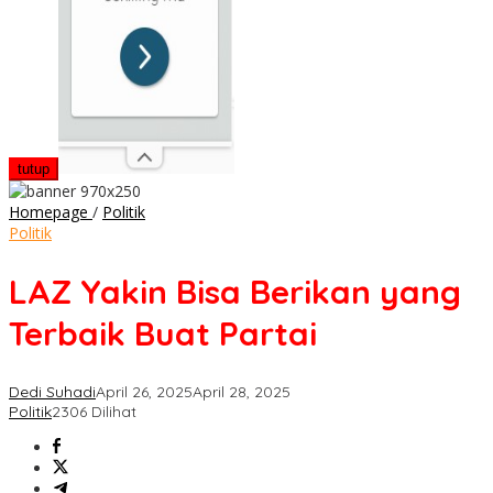
tutup
LAZ
Homepage
/
Politik
Yakin
Politik
Bisa
Berikan
LAZ Yakin Bisa Berikan yang
yang
Terbaik
Terbaik Buat Partai
Buat
Partai
Dedi Suhadi
April 26, 2025
April 28, 2025
Politik
2306 Dilihat