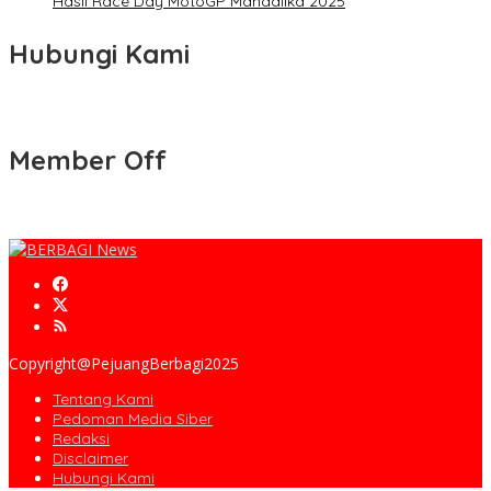
Hasil Race Day MotoGP Mandalika 2025
Hubungi Kami
Member Off
Copyright@PejuangBerbagi2025
Tentang Kami
Pedoman Media Siber
Redaksi
Disclaimer
Hubungi Kami