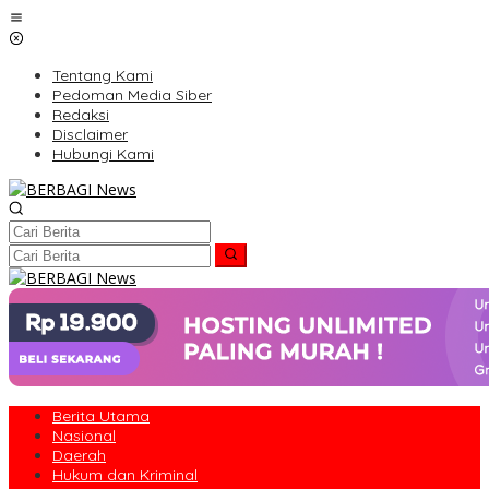
Lewati
ke
konten
Tentang Kami
Pedoman Media Siber
Redaksi
Disclaimer
Hubungi Kami
Berita Utama
Nasional
Daerah
Hukum dan Kriminal