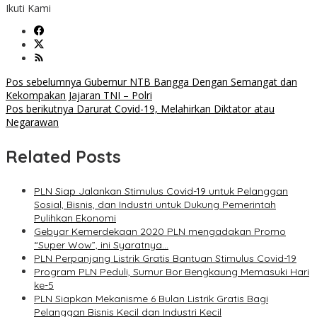
Ikuti Kami
Navigasi
Pos sebelumnya
Gubernur NTB Bangga Dengan Semangat dan
Kekompakan Jajaran TNI – Polri
pos
Pos berikutnya
Darurat Covid-19, Melahirkan Diktator atau
Negarawan
Related Posts
PLN Siap Jalankan Stimulus Covid-19 untuk Pelanggan
Sosial, Bisnis, dan Industri untuk Dukung Pemerintah
Pulihkan Ekonomi
Gebyar Kemerdekaan 2020 PLN mengadakan Promo
“Super Wow”, ini Syaratnya…
PLN Perpanjang Listrik Gratis Bantuan Stimulus Covid-19
Program PLN Peduli, Sumur Bor Bengkaung Memasuki Hari
ke-5
PLN Siapkan Mekanisme 6 Bulan Listrik Gratis Bagi
Pelanggan Bisnis Kecil dan Industri Kecil