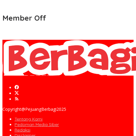
Member Off
Copyright@PejuangBerbagi2025
Tentang Kami
Pedoman Media Siber
Redaksi
Disclaimer