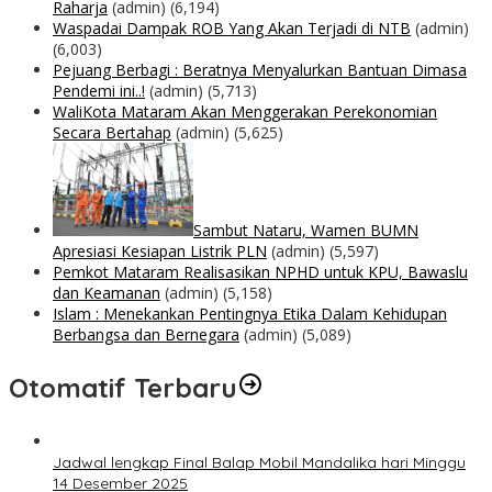
Raharja
(admin)
(6,194)
Waspadai Dampak ROB Yang Akan Terjadi di NTB
(admin)
(6,003)
Pejuang Berbagi : Beratnya Menyalurkan Bantuan Dimasa
Pendemi ini..!
(admin)
(5,713)
WaliKota Mataram Akan Menggerakan Perekonomian
Secara Bertahap
(admin)
(5,625)
Sambut Nataru, Wamen BUMN
Apresiasi Kesiapan Listrik PLN
(admin)
(5,597)
Pemkot Mataram Realisasikan NPHD untuk KPU, Bawaslu
dan Keamanan
(admin)
(5,158)
Islam : Menekankan Pentingnya Etika Dalam Kehidupan
Berbangsa dan Bernegara
(admin)
(5,089)
Otomatif Terbaru
Jadwal lengkap Final Balap Mobil Mandalika hari Minggu
14 Desember 2025