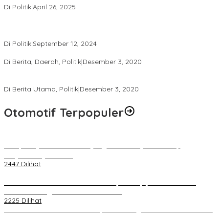
Di Politik
|
April 26, 2025
Perbedaan Kebijakan Sistem Pemilihan Umum yang Terjadi di
Amerika Serikat dan Indonesia
Di Politik
|
September 12, 2024
Polresta Mataram Siapkan 634 Personel Pengamanan Pilkada
Di Berita, Daerah, Politik
|
Desember 3, 2020
Tingkatkan Pengawasan di TPS, Panwascam Batukliang Gelar
Bimtek Untuk 173 Pengawas TPS
Di Berita Utama, Politik
|
Desember 3, 2020
Otomotif Terpopuler
Berapa Pajak Motor Listrik yang Perlu Dibayarkan? Intip
Penjelasannya Di Sini!
2447 Dilihat
PLN Pastikan Keandalan Listrik Tanpa Kedip pada Race 1 GT
World Challenge Asia 2025 Mandalika
2225 Dilihat
IOF Gelar Rakernas di Lombok, Guna Dongkrak Geliat Otomotif di
Masa Pendemi