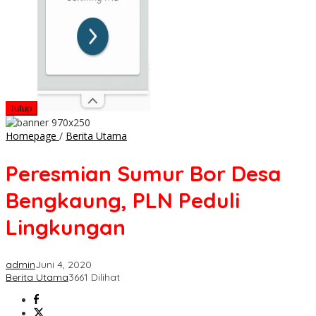
tutup
Peresmian
Homepage
/
Berita Utama
Sumur
Bor
Peresmian Sumur Bor Desa
Desa
Bengkaung,
Bengkaung, PLN Peduli
PLN
Peduli
Lingkungan
Lingkungan
admin
Juni 4, 2020
Berita Utama
3661 Dilihat