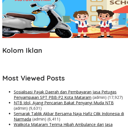
Kolom Iklan
Most Viewed Posts
Sosialisasi Pajak Daerah dan Pembayaran Jasa Petugas
Penyampaian SPT PBB-P2 Kota Mataram
(admin)
(17,927)
NTB Idol, Ajang Pencarian Bakat Penyanyi Muda NTB
(admin)
(9,631)
Semarak Tablik Akbar Bersama Naja Hafiz Cilik Indonesia di
Narmada
(admin)
(6,411)
Walikota Mataram Terima Hibah Ambulance dari Jasa