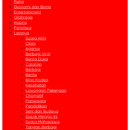
Religi
Ekonomi dan Bisnis
Entertainment
Olahraga
Inspira
Peristiwa
Lainnya
Suara KKN
Opini
Agama
Berbagi Viral
Berita Duka
Catatan
Berbagi
Berita
Iklan Kodeq
Kesehatan
Lowongan Pekerjaan
Otomatif
Pariwisata
Pendidikan
Seni dan Budaya
Sosok Minggu Ini
Suara Mahasiswa
Tangan Berbagi