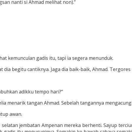
san nanti si Ahmad melihat non).”
hat kemunculan gadis itu, tapi ia segera menunduk.
at dia begitu cantiknya. Jaga dia baik-baik, Ahmad. Tergores
mbuhkan adikku tempo hari?”
rnelia menarik tangan Ahmad. Sebelah tangannya mengacungk
utup awan.
selatan jembatan Ampenan mereka berhenti. Sayup terciu
 gadis itu menuruninya. Semakin ke bawah cahaya semakin 