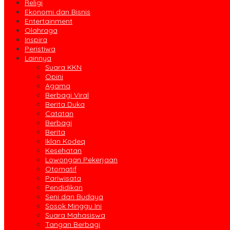
Religi
Ekonomi dan Bisnis
Entertainment
Olahraga
Inspira
Peristiwa
Lainnya
Suara KKN
Opini
Agama
Berbagi Viral
Berita Duka
Catatan
Berbagi
Berita
Iklan Kodeq
Kesehatan
Lowongan Pekerjaan
Otomatif
Pariwisata
Pendidikan
Seni dan Budaya
Sosok Minggu Ini
Suara Mahasiswa
Tangan Berbagi