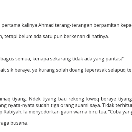
pertama kalinya Ahmad terang-terangan berpamitan kepada 
 tetapi belum ada satu pun berkenan di hatinya.
-bagus semua, kenapa sekarang tidak ada yang pantas?”
it sik beraye, ye kurang solah doang teperasak selapuq 
maq tiyang. Ndek tiyang bau rekeng loweq beraye tiyang
ang nyata-nyata sudah tiga orang suami saya. Tidak terhi
p Rabiyah. Ia menyodorkan gaun warna biru tua. “Coba yang
raga busana.