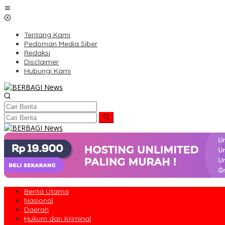
Lewati
ke
konten
Tentang Kami
Pedoman Media Siber
Redaksi
Disclaimer
Hubungi Kami
Berita Utama
Nasional
Daerah
Hukum dan Kriminal