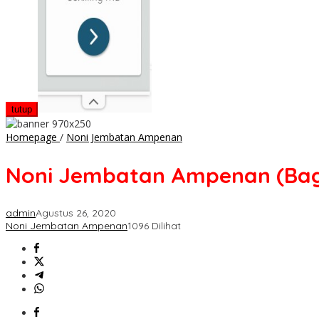
tutup
Noni
Homepage
/
Noni Jembatan Ampenan
Jembatan
Ampenan
Noni Jembatan Ampenan (Bag
(Bagian
Lima
Puluh)
admin
Agustus 26, 2020
Noni Jembatan Ampenan
1096 Dilihat