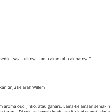
 sedikit saja kulitnya, kamu akan tahu akibatnya.”
an tinju ke arah Willem.
m aroma oud, jinko, atau gaharu. Lama-kelamaan semakin
terang. Di sekitar bawah jembatan itu kini seperti siang