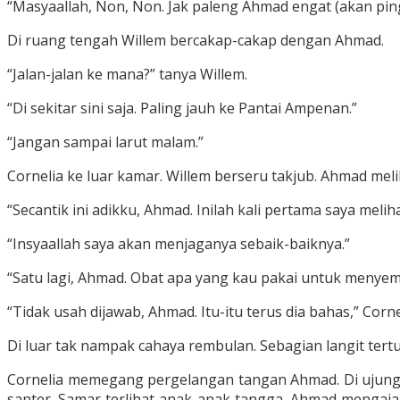
“Masyaallah, Non, Non. Jak paleng Ahmad engat (akan ping
Di ruang tengah Willem bercakap-cakap dengan Ahmad.
“Jalan-jalan ke mana?” tanya Willem.
“Di sekitar sini saja. Paling jauh ke Pantai Ampenan.”
“Jangan sampai larut malam.”
Cornelia ke luar kamar. Willem berseru takjub. Ahmad meli
“Secantik ini adikku, Ahmad. Inilah kali pertama saya melih
“Insyaallah saya akan menjaganya sebaik-baiknya.”
“Satu lagi, Ahmad. Obat apa yang kau pakai untuk menye
“Tidak usah dijawab, Ahmad. Itu-itu terus dia bahas,” Co
Di luar tak nampak cahaya rembulan. Sebagian langit tert
Cornelia memegang pergelangan tangan Ahmad. Di ujung 
santer. Samar terlihat anak-anak tangga. Ahmad mengajak