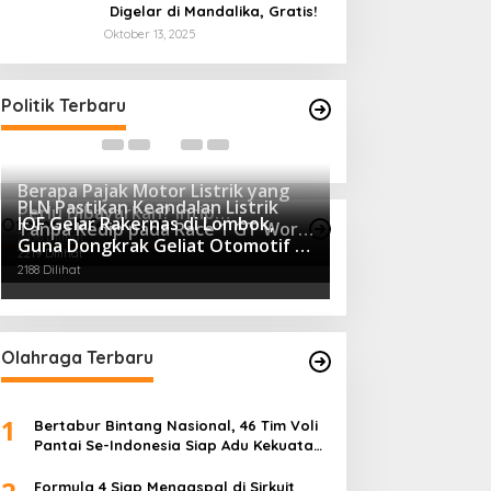
Digelar di Mandalika, Gratis!
Oktober 13, 2025
Polresta Mataram Siapkan 634
Tingkatkan
i
Personel Pengamanan Pilkada
Panwascam 
Bimtek Unt
Di Berita, Daerah, Politik
|
Desember 3, 2020
Di Berita Utama, 
Politik Terbaru
Berapa Pajak Motor Listrik yang
PLN Pastikan Keandalan Listrik
Perlu Dibayarkan? Intip
IOF Gelar Rakernas di Lombok,
Otomotif Terpopuler
Tanpa Kedip pada Race 1 GT World
Penjelasannya Di Sini!
2436 Dilihat
Guna Dongkrak Geliat Otomotif di
Challenge Asia 2025 Mandalika
2219 Dilihat
Masa Pendemi
2188 Dilihat
Olahraga Terbaru
1
Bertabur Bintang Nasional, 46 Tim Voli
Pantai Se-Indonesia Siap Adu Kekuatan
di Kudus Open 2026
Formula 4 Siap Mengaspal di Sirkuit