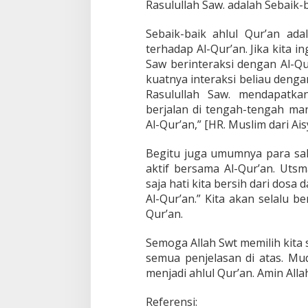
Rasulullah Saw. adalah Sebaik-b
Sebaik-baik ahlul Qur’an ada
terhadap Al-Qur’an. Jika kita
Saw berinteraksi dengan Al-Qu
kuatnya interaksi beliau deng
Rasulullah Saw. mendapatka
berjalan di tengah-tengah man
Al-Qur’an,” [HR. Muslim dari Ais
Begitu juga umumnya para sa
aktif bersama Al-Qur’an. Uts
saja hati kita bersih dari dosa
Al-Qur’an.” Kita akan selalu 
Qur’an.
Semoga Allah Swt memilih kita
semua penjelasan di atas. Mu
menjadi ahlul Qur’an. Amin Al
Referensi: