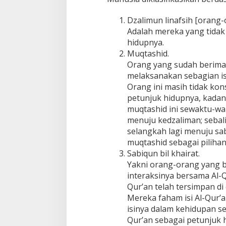
Dzalimun linafsih [orang-
Adalah mereka yang tidak
hidupnya.
Muqtashid.
Orang yang sudah berima
melaksanakan sebagian is
Orang ini masih tidak ko
petunjuk hidupnya, kadan
muqtashid ini sewaktu-wa
menuju kedzaliman; seba
selangkah lagi menuju sabi
muqtashid sebagai pilihan
Sabiqun bil khairat.
Yakni orang-orang yang b
interaksinya bersama Al-
Qur’an telah tersimpan di 
Mereka faham isi Al-Qur
isinya dalam kehidupan s
Qur’an sebagai petunjuk 