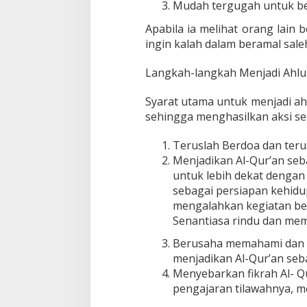
Mudah tergugah untuk be
Apabila ia melihat orang lain 
Usai Pimpin DPW PAN NTB,
LAZ Yakin B
ingin kalah dalam beramal sale
Muazzim Akbar Pimpin DPW PAN
Terbaik Bua
Bali
Di Politik
|
April 26, 2025
Di Politik
|
April
Langkah-langkah Menjadi Ahlu
Syarat utama untuk menjadi ah
sehingga menghasilkan aksi se
Teruslah Berdoa dan teru
Menjadikan Al-Qur’an se
untuk lebih dekat denga
sebagai persiapan kehidup
mengalahkan kegiatan bers
Senantiasa rindu dan me
Berusaha memahami dan m
menjadikan Al-Qur’an seb
Menyebarkan fikrah Al- 
pengajaran tilawahnya, 