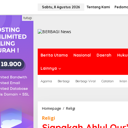
Lewati
ke
Sabtu, 8 Agustus 2026
Tentang Kami
Pedoma
konten
tutup
Berita Utama
Nasional
Daerah
Huku
Lainnya
Agama
Berbagi
Berbagi Viral
Catatan
Iklan
Siapakah
Homepage
/
Religi
Ahlul
Religi
Qur'an
itu?
Siapakah Ahlul Qur’