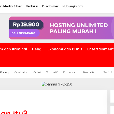
n Media Siber
Redaksi
Disclaimer
Hubungi Kami
m dan Kriminal
Religi
Ekonomi dan Bisnis
Entertainment
 Kodeq
Kesehatan
Opini
Otomatif
Pariwisata
Pendidikan
Seni d
an itu?