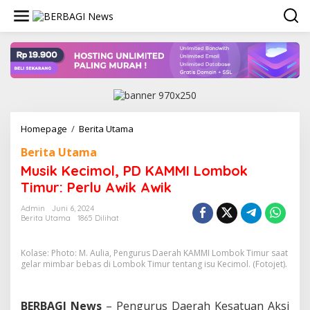
Lewati
ke
konten
Musik
Homepage
/
Berita Utama
Kecimol,
Berita Utama
PD
KAMMI
Musik Kecimol, PD KAMMI Lombok
Lombok
Timur: Perlu Awik Awik
Timur:
Perlu
Admin
Juni 6, 2024
Awik
Berita Utama
1865 Dilihat
Awik
Kolase: Photo: M. Aulia, Pengurus Daerah KAMMI Lombok Timur saat
gelar mimbar bebas di Lombok Timur tentang isu Kecimol. (Fotojet).
BERBAGI News
– Pengurus Daerah Kesatuan Aksi