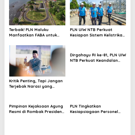
Terbaik! PLN Maluku
PLN UIW NTB Perkuat
Manfaatkan FABA untuk
Kesiapan Sistem Kelistrikan
Penataan Sirkuit
Jelang Aktivitas
Selawaring Tidore
Masyarakat
Dirgahayu RI ke-81, PLN UIW
NTB Perkuat Keandalan
Listrik Tanpa Padam
melalui PDKB di Sumbawa
Kritik Penting, Tapi Jangan
Terjebak Narasi yang
Memupus Optimisme
Bangsa
Pimpinan Kejaksaan Agung
PLN Tingkatkan
Resmi di Rombak Presiden
Kesiapsiagaan Personel
Prabowo, Berikut Namanya
Keamanan melalui
Pelatihan Penggunaan
APAR