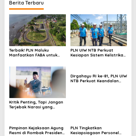
Berita Terbaru
Terbaik! PLN Maluku
PLN UIW NTB Perkuat
Manfaatkan FABA untuk
Kesiapan Sistem Kelistrikan
Penataan Sirkuit
Jelang Aktivitas
Selawaring Tidore
Masyarakat
Dirgahayu RI ke-81, PLN UIW
NTB Perkuat Keandalan
Listrik Tanpa Padam
melalui PDKB di Sumbawa
Kritik Penting, Tapi Jangan
Terjebak Narasi yang
Memupus Optimisme
Bangsa
Pimpinan Kejaksaan Agung
PLN Tingkatkan
Resmi di Rombak Presiden
Kesiapsiagaan Personel