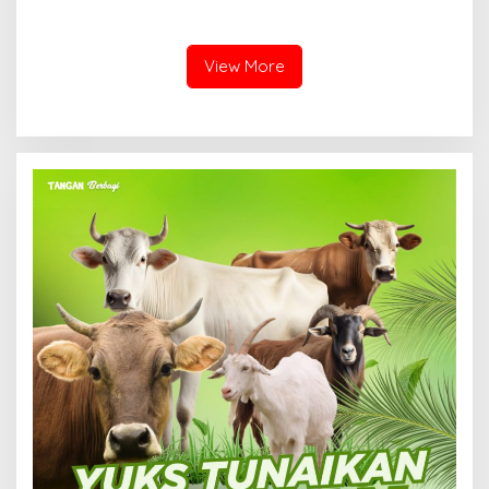
Prabowo, Berikut Namanya
Keamanan melalui
Pelatihan Penggunaan
APAR
View More