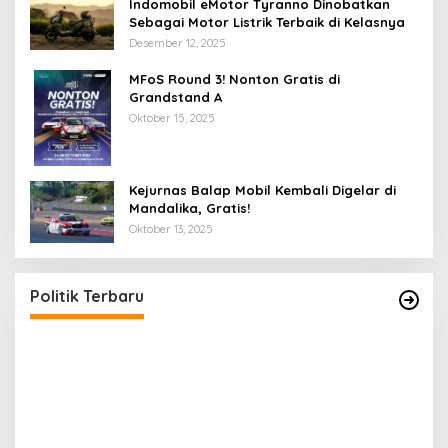
Indomobil eMotor Tyranno Dinobatkan
Sebagai Motor Listrik Terbaik di Kelasnya
Desember 12, 2025
MFoS Round 3! Nonton Gratis di
Grandstand A
Oktober 15, 2025
Kejurnas Balap Mobil Kembali Digelar di
Mandalika, Gratis!
Oktober 13, 2025
Polresta Mataram Siapkan 634 Personel
T
Pengamanan Pilkada
B
T
Di Berita, Daerah, Politik
|
Desember 3, 2020
Di
Politik Terbaru