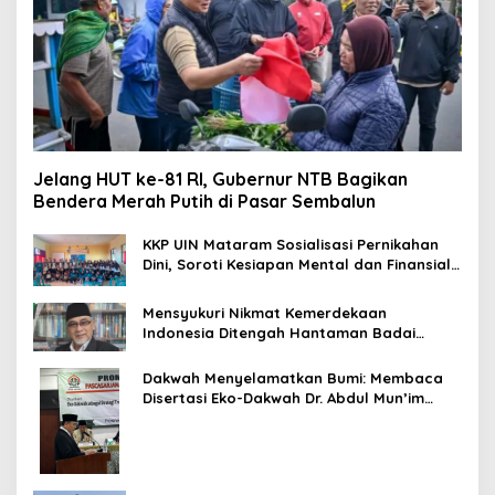
Jelang HUT ke-81 RI, Gubernur NTB Bagikan
Bendera Merah Putih di Pasar Sembalun
KKP UIN Mataram Sosialisasi Pernikahan
Dini, Soroti Kesiapan Mental dan Finansial
Remaja di Desa Ungga
Mensyukuri Nikmat Kemerdekaan
Indonesia Ditengah Hantaman Badai
Korupsi
Dakwah Menyelamatkan Bumi: Membaca
Disertasi Eko-Dakwah Dr. Abdul Mun’im
Ritonga