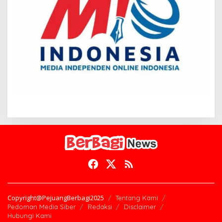
Copyright@PejuangBerbagi2025
Tentang Kami
Pedoman Media Siber
Redaksi
Disclaimer
Hubungi Kami