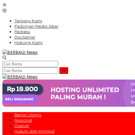
Lewati
ke
konten
Tentang Kami
Pedoman Media Siber
Redaksi
Disclaimer
Hubungi Kami
Berita Utama
Nasional
Daerah
Hukum dan Kriminal