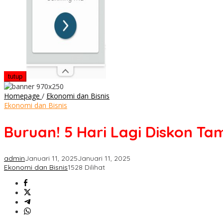
tutup
Buruan!
Homepage
/
Ekonomi dan Bisnis
5
Ekonomi dan Bisnis
Hari
Lagi
Buruan! 5 Hari Lagi Diskon Ta
Diskon
Tambah
Daya
admin
Januari 11, 2025
Januari 11, 2025
Listrik
Ekonomi dan Bisnis
1528 Dilihat
50%
Berlaku