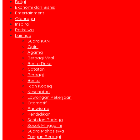
Religi
Ekonomi dan Bisnis
Entertainment
Olahraga
Inspira
Peristiwa
Lainnya
Suara KKN
Opini
Agama
Berbagi Viral
Berita Duka
Catatan
Berbagi
Berita
Iklan Kodeq
Kesehatan
Lowongan Pekerjaan
Otomatif
Pariwisata
Pendidikan
Seni dan Budaya
Sosok Minggu Ini
Suara Mahasiswa
Tangan Berbagi