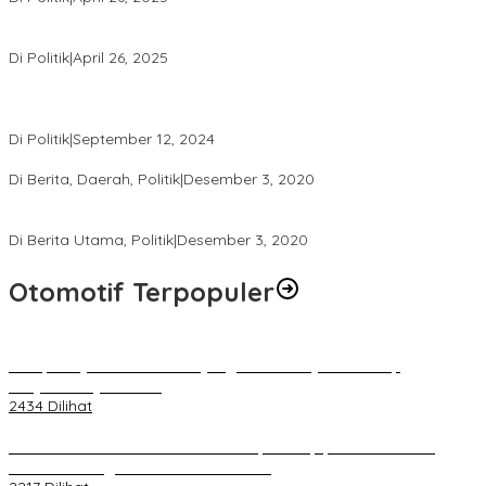
LAZ Yakin Bisa Berikan yang Terbaik Buat Partai
Di Politik
|
April 26, 2025
Perbedaan Kebijakan Sistem Pemilihan Umum yang Terjadi di
Amerika Serikat dan Indonesia
Di Politik
|
September 12, 2024
Polresta Mataram Siapkan 634 Personel Pengamanan Pilkada
Di Berita, Daerah, Politik
|
Desember 3, 2020
Tingkatkan Pengawasan di TPS, Panwascam Batukliang Gelar
Bimtek Untuk 173 Pengawas TPS
Di Berita Utama, Politik
|
Desember 3, 2020
Otomotif Terpopuler
Berapa Pajak Motor Listrik yang Perlu Dibayarkan? Intip
Penjelasannya Di Sini!
2434 Dilihat
PLN Pastikan Keandalan Listrik Tanpa Kedip pada Race 1 GT
World Challenge Asia 2025 Mandalika