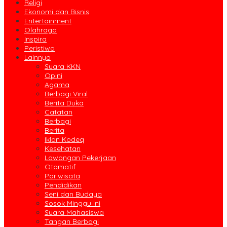
Religi
Ekonomi dan Bisnis
Entertainment
Olahraga
Inspira
Peristiwa
Lainnya
Suara KKN
Opini
Agama
Berbagi Viral
Berita Duka
Catatan
Berbagi
Berita
Iklan Kodeq
Kesehatan
Lowongan Pekerjaan
Otomatif
Pariwisata
Pendidikan
Seni dan Budaya
Sosok Minggu Ini
Suara Mahasiswa
Tangan Berbagi