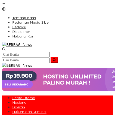
Lewati
ke
konten
Tentang Kami
Pedoman Media Siber
Redaksi
Disclaimer
Hubungi Kami
Berita Utama
Nasional
Daerah
Hukum dan Kriminal