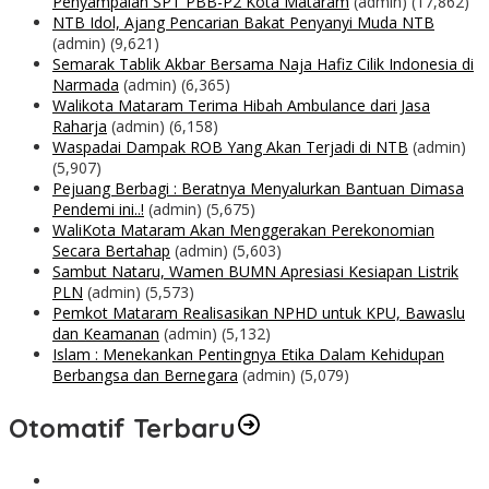
Penyampaian SPT PBB-P2 Kota Mataram
(admin)
(17,862)
NTB Idol, Ajang Pencarian Bakat Penyanyi Muda NTB
(admin)
(9,621)
Semarak Tablik Akbar Bersama Naja Hafiz Cilik Indonesia di
Narmada
(admin)
(6,365)
Walikota Mataram Terima Hibah Ambulance dari Jasa
Raharja
(admin)
(6,158)
Waspadai Dampak ROB Yang Akan Terjadi di NTB
(admin)
(5,907)
Pejuang Berbagi : Beratnya Menyalurkan Bantuan Dimasa
Pendemi ini..!
(admin)
(5,675)
WaliKota Mataram Akan Menggerakan Perekonomian
Secara Bertahap
(admin)
(5,603)
Sambut Nataru, Wamen BUMN Apresiasi Kesiapan Listrik
PLN
(admin)
(5,573)
Pemkot Mataram Realisasikan NPHD untuk KPU, Bawaslu
dan Keamanan
(admin)
(5,132)
Islam : Menekankan Pentingnya Etika Dalam Kehidupan
Berbangsa dan Bernegara
(admin)
(5,079)
Otomatif Terbaru