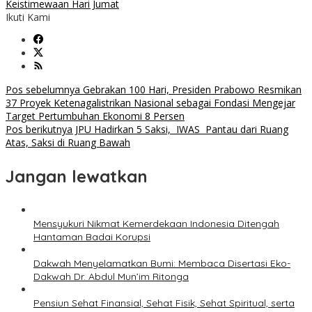
Keistimewaan Hari Jumat
Ikuti Kami
Navigasi
Pos sebelumnya
Gebrakan 100 Hari, Presiden Prabowo Resmikan
37 Proyek Ketenagalistrikan Nasional sebagai Fondasi Mengejar
pos
Target Pertumbuhan Ekonomi 8 Persen
Pos berikutnya
JPU Hadirkan 5 Saksi, IWAS Pantau dari Ruang
Atas, Saksi di Ruang Bawah
Jangan lewatkan
Mensyukuri Nikmat Kemerdekaan Indonesia Ditengah
Hantaman Badai Korupsi
Dakwah Menyelamatkan Bumi: Membaca Disertasi Eko-
Dakwah Dr. Abdul Mun’im Ritonga
Pensiun Sehat Finansial, Sehat Fisik, Sehat Spiritual, serta