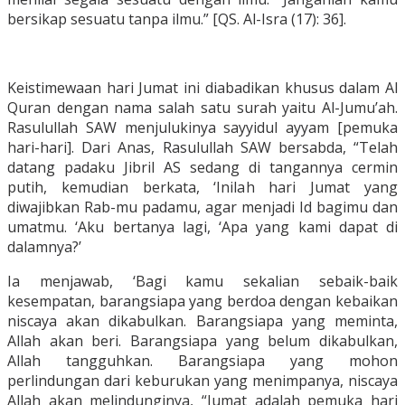
bersikap sesuatu tanpa ilmu.” [QS. Al-Isra (17): 36].
Keistimewaan hari Jumat ini diabadikan khusus dalam Al
Quran dengan nama salah satu surah yaitu Al-Jumu’ah.
Rasulullah SAW menjulukinya sayyidul ayyam [pemuka
hari-hari]. Dari Anas, Rasulullah SAW bersabda, “Telah
datang padaku Jibril AS sedang di tangannya cermin
putih, kemudian berkata, ‘Inilah hari Jumat yang
diwajibkan Rab-mu padamu, agar menjadi Id bagimu dan
umatmu. ‘Aku bertanya lagi, ‘Apa yang kami dapat di
dalamnya?’
Ia menjawab, ‘Bagi kamu sekalian sebaik-baik
kesempatan, barangsiapa yang berdoa dengan kebaikan
niscaya akan dikabulkan. Barangsiapa yang meminta,
Allah akan beri. Barangsiapa yang belum dikabulkan,
Allah tangguhkan. Barangsiapa yang mohon
perlindungan dari keburukan yang menimpanya, niscaya
Allah akan melindunginya, “Jumat adalah pemuka hari