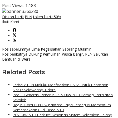
Post Views:
1,183
Diskon listrik
PLN
token listrik 50%
Ikuti Kami
Navigasi
Pos sebelumnya
Lima Kegelisahan Seorang Mukmin
Pos berikutnya
Dukung Pemulihan Pasca Banjir, PLN Salurkan
pos
Bantuan di Wera
Related Posts
Terbaik! PLN Maluku Manfaatkan FABA untuk Penataan
Sirkuit Selawaring Tidore
Peduli Generasi Penerus! PLN UIW NTB Berbagi Peralatan
Sekolah
Begini Cara PLN Dwipantara Jaga Terang di Momentum
Kemerdekaan RI di Bima NTB
PLN UIW NTB Perkuat Kesiapan Sistem Kelistrikan Jelang