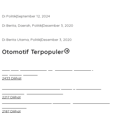
Perbedaan Kebijakan Sistem Pemilihan Umum yang Terjadi di
Amerika Serikat dan Indonesia
Di Politik
|
September 12, 2024
Polresta Mataram Siapkan 634 Personel Pengamanan Pilkada
Di Berita, Daerah, Politik
|
Desember 3, 2020
Tingkatkan Pengawasan di TPS, Panwascam Batukliang Gelar
Bimtek Untuk 173 Pengawas TPS
Di Berita Utama, Politik
|
Desember 3, 2020
Otomotif Terpopuler
Berapa Pajak Motor Listrik yang Perlu Dibayarkan? Intip
Penjelasannya Di Sini!
2433 Dilihat
PLN Pastikan Keandalan Listrik Tanpa Kedip pada Race 1 GT
World Challenge Asia 2025 Mandalika
2217 Dilihat
IOF Gelar Rakernas di Lombok, Guna Dongkrak Geliat Otomotif di
Masa Pendemi
2187 Dilihat