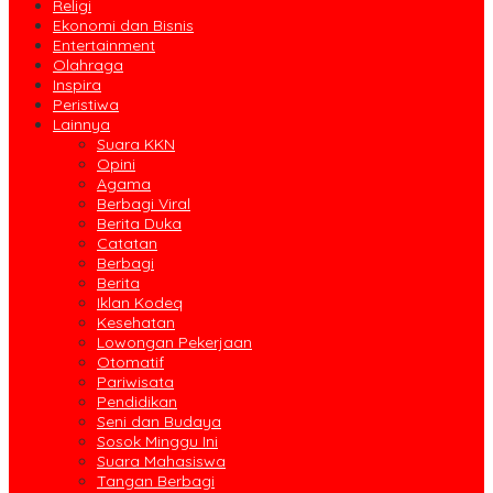
Religi
Ekonomi dan Bisnis
Entertainment
Olahraga
Inspira
Peristiwa
Lainnya
Suara KKN
Opini
Agama
Berbagi Viral
Berita Duka
Catatan
Berbagi
Berita
Iklan Kodeq
Kesehatan
Lowongan Pekerjaan
Otomatif
Pariwisata
Pendidikan
Seni dan Budaya
Sosok Minggu Ini
Suara Mahasiswa
Tangan Berbagi