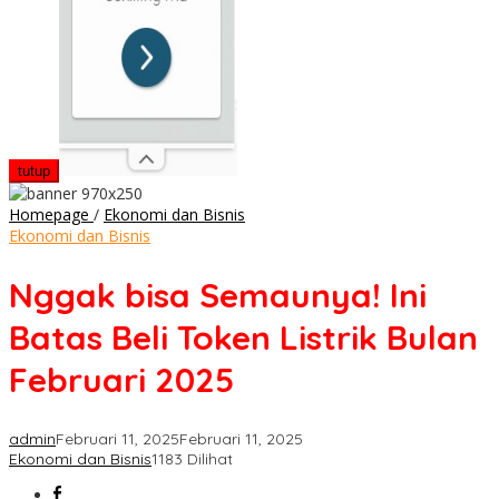
tutup
Nggak
Homepage
/
Ekonomi dan Bisnis
bisa
Ekonomi dan Bisnis
Semaunya!
Ini
Nggak bisa Semaunya! Ini
Batas
Beli
Batas Beli Token Listrik Bulan
Token
Listrik
Februari 2025
Bulan
Februari
2025
admin
Februari 11, 2025
Februari 11, 2025
Ekonomi dan Bisnis
1183 Dilihat