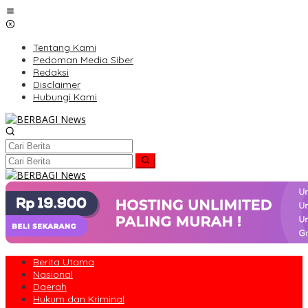
Lewati
ke
konten
Tentang Kami
Pedoman Media Siber
Redaksi
Disclaimer
Hubungi Kami
Berita Utama
Nasional
Daerah
Hukum dan Kriminal