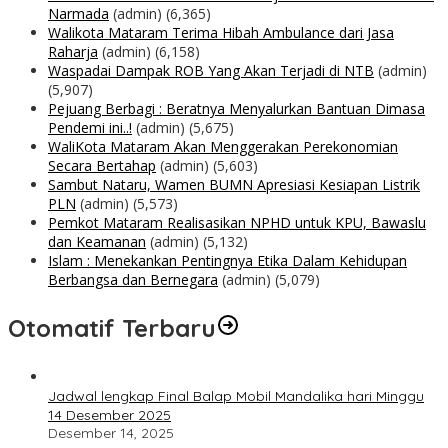
Narmada
(admin)
(6,365)
Walikota Mataram Terima Hibah Ambulance dari Jasa
Raharja
(admin)
(6,158)
Waspadai Dampak ROB Yang Akan Terjadi di NTB
(admin)
(5,907)
Pejuang Berbagi : Beratnya Menyalurkan Bantuan Dimasa
Pendemi ini..!
(admin)
(5,675)
WaliKota Mataram Akan Menggerakan Perekonomian
Secara Bertahap
(admin)
(5,603)
Sambut Nataru, Wamen BUMN Apresiasi Kesiapan Listrik
PLN
(admin)
(5,573)
Pemkot Mataram Realisasikan NPHD untuk KPU, Bawaslu
dan Keamanan
(admin)
(5,132)
Islam : Menekankan Pentingnya Etika Dalam Kehidupan
Berbangsa dan Bernegara
(admin)
(5,079)
Otomatif Terbaru
Jadwal lengkap Final Balap Mobil Mandalika hari Minggu
14 Desember 2025
Desember 14, 2025