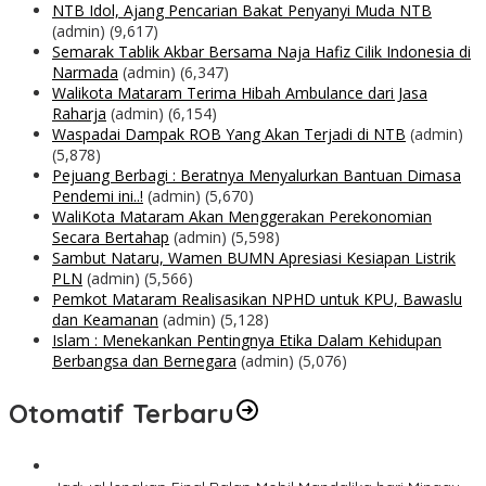
NTB Idol, Ajang Pencarian Bakat Penyanyi Muda NTB
(admin)
(9,617)
Semarak Tablik Akbar Bersama Naja Hafiz Cilik Indonesia di
Narmada
(admin)
(6,347)
Walikota Mataram Terima Hibah Ambulance dari Jasa
Raharja
(admin)
(6,154)
Waspadai Dampak ROB Yang Akan Terjadi di NTB
(admin)
(5,878)
Pejuang Berbagi : Beratnya Menyalurkan Bantuan Dimasa
Pendemi ini..!
(admin)
(5,670)
WaliKota Mataram Akan Menggerakan Perekonomian
Secara Bertahap
(admin)
(5,598)
Sambut Nataru, Wamen BUMN Apresiasi Kesiapan Listrik
PLN
(admin)
(5,566)
Pemkot Mataram Realisasikan NPHD untuk KPU, Bawaslu
dan Keamanan
(admin)
(5,128)
Islam : Menekankan Pentingnya Etika Dalam Kehidupan
Berbangsa dan Bernegara
(admin)
(5,076)
Otomatif Terbaru