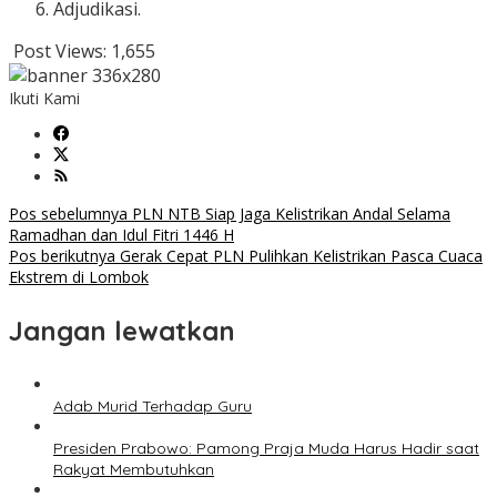
Adjudikasi.
Post Views:
1,655
Ikuti Kami
Navigasi
Pos sebelumnya
PLN NTB Siap Jaga Kelistrikan Andal Selama
Ramadhan dan Idul Fitri 1446 H
pos
Pos berikutnya
Gerak Cepat PLN Pulihkan Kelistrikan Pasca Cuaca
Ekstrem di Lombok
Jangan lewatkan
Adab Murid Terhadap Guru
Presiden Prabowo: Pamong Praja Muda Harus Hadir saat
Rakyat Membutuhkan