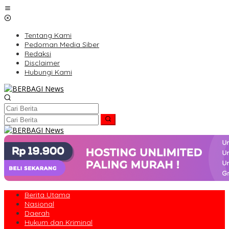
Lewati
ke
konten
Tentang Kami
Pedoman Media Siber
Redaksi
Disclaimer
Hubungi Kami
Berita Utama
Nasional
Daerah
Hukum dan Kriminal