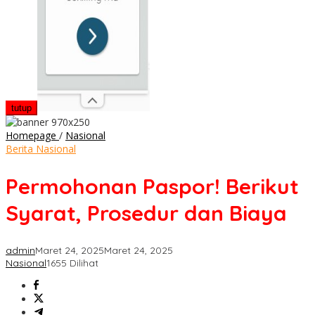
tutup
Permohonan
Homepage
/
Nasional
Paspor!
Berita Nasional
Berikut
Syarat,
Permohonan Paspor! Berikut
Prosedur
dan
Syarat, Prosedur dan Biaya
Biaya
admin
Maret 24, 2025
Maret 24, 2025
Nasional
1655 Dilihat