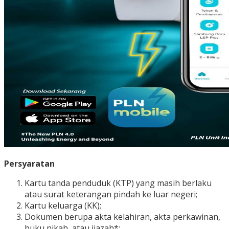
Persyaratan
Kartu tanda penduduk (KTP) yang masih berlaku
atau surat keterangan pindah ke luar negeri;
Kartu keluarga (KK);
Dokumen berupa akta kelahiran, akta perkawinan,
buku nikah, atau ijazah*;