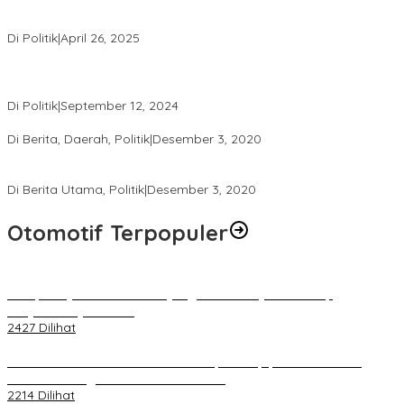
LAZ Yakin Bisa Berikan yang Terbaik Buat Partai
Di Politik
|
April 26, 2025
Perbedaan Kebijakan Sistem Pemilihan Umum yang Terjadi di
Amerika Serikat dan Indonesia
Di Politik
|
September 12, 2024
Polresta Mataram Siapkan 634 Personel Pengamanan Pilkada
Di Berita, Daerah, Politik
|
Desember 3, 2020
Tingkatkan Pengawasan di TPS, Panwascam Batukliang Gelar
Bimtek Untuk 173 Pengawas TPS
Di Berita Utama, Politik
|
Desember 3, 2020
Otomotif Terpopuler
Berapa Pajak Motor Listrik yang Perlu Dibayarkan? Intip
Penjelasannya Di Sini!
2427 Dilihat
PLN Pastikan Keandalan Listrik Tanpa Kedip pada Race 1 GT
World Challenge Asia 2025 Mandalika
2214 Dilihat