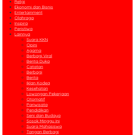
Religi
Ekonomi dan Bisnis
Entertainment
Olahraga
Inspira
Peristiwa
Lainnya
Suara KKN
Opini
Agama
Berbagi Viral
Berita Duka
Catatan
Berbagi
Berita
Iklan Kodeq
Kesehatan
Lowongan Pekerjaan
Otomatif
Pariwisata
Pendidikan
Seni dan Budaya
Sosok Minggu Ini
Suara Mahasiswa
Tangan Berbagi