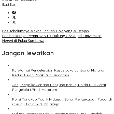
Ikuti Kami
Navigasi
Pos sebelumnya
Makna Sebuah Do’a yang Mustajab
Pos berikutnya
Pemprov NTB Dukung UNSA Jadi Universitas
pos
Negeri di Pulau Sumbawa
Jangan lewatkan
RJ Warnai Penyelesaian Kasus Laka Lantas di Mataram,
Kedua Belah Pihak Pilih Berdamai
Janji Kerja ke Jepang Berujung Kasus, Polda NTB Jerat
Pengelola LPK di Mataram
Polisi Tangkap Taufik Hidayat, Buron Penyekapan Pacar di
Cileunyi Diciduk di Majalaya
Diduga Pengedar Sabu, Warga Karang Bagu Diciduk