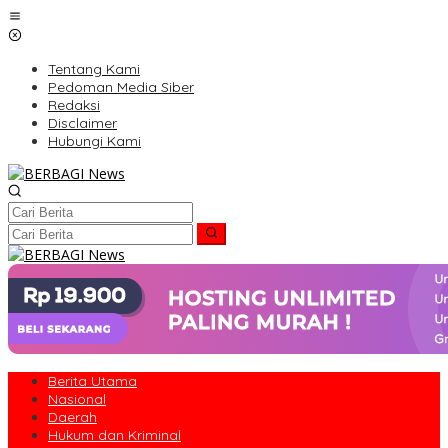
Lewati
ke
konten
Tentang Kami
Pedoman Media Siber
Redaksi
Disclaimer
Hubungi Kami
Berita Utama
Nasional
Daerah
Hukum dan Kriminal