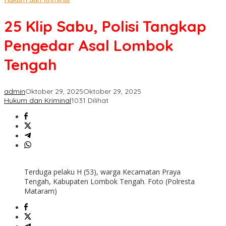
Sabu,
Polisi
25 Klip Sabu, Polisi Tangkap
Tangkap
Pengedar
Pengedar Asal Lombok
Asal
Lombok
Tengah
Tengah
admin
Oktober 29, 2025
Oktober 29, 2025
Hukum dan Kriminal
1031 Dilihat
Terduga pelaku H (53), warga Kecamatan Praya
Tengah, Kabupaten Lombok Tengah. Foto (Polresta
Mataram)