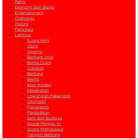
Religi
Ekonomi dan Bisnis
Entertainment
Olahraga
Inspira
Peristiwa
Lainnya
Suara KKN
Opini
Agama
Berbagi Viral
Berita Duka
Catatan
Berbagi
Berita
Iklan Kodeq
Kesehatan
Lowongan Pekerjaan
Otomatif
Pariwisata
Pendidikan
Seni dan Budaya
Sosok Minggu Ini
Suara Mahasiswa
Tangan Berbagi