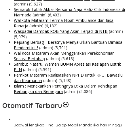
(admin)
(9,627)
Semarak Tablik Akbar Bersama Naja Hafiz Cilik Indonesia di
Narmada
(admin)
(6,403)
Walikota Mataram Terima Hibah Ambulance dari Jasa
Raharja
(admin)
(6,182)
Waspadai Dampak ROB Yang Akan Terjadi di NTB
(admin)
(5,979)
Pejuang Berbagi : Beratnya Menyalurkan Bantuan Dimasa
Pendemi ini..!
(admin)
(5,701)
WaliKota Mataram Akan Menggerakan Perekonomian
Secara Bertahap
(admin)
(5,618)
Sambut Nataru, Wamen BUMN Apresiasi Kesiapan Listrik
PLN
(admin)
(5,591)
Pemkot Mataram Realisasikan NPHD untuk KPU, Bawaslu
dan Keamanan
(admin)
(5,148)
Islam : Menekankan Pentingnya Etika Dalam Kehidupan
Berbangsa dan Bernegara
(admin)
(5,086)
Otomatif Terbaru
Jadwal lengkap Final Balap Mobil Mandalika hari Minggu