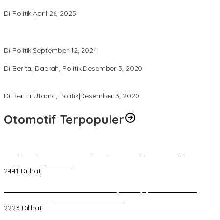
LAZ Yakin Bisa Berikan yang Terbaik Buat Partai
Di Politik
|
April 26, 2025
Perbedaan Kebijakan Sistem Pemilihan Umum yang Terjadi di
Amerika Serikat dan Indonesia
Di Politik
|
September 12, 2024
Polresta Mataram Siapkan 634 Personel Pengamanan Pilkada
Di Berita, Daerah, Politik
|
Desember 3, 2020
Tingkatkan Pengawasan di TPS, Panwascam Batukliang Gelar
Bimtek Untuk 173 Pengawas TPS
Di Berita Utama, Politik
|
Desember 3, 2020
Otomotif Terpopuler
Berapa Pajak Motor Listrik yang Perlu Dibayarkan? Intip
Penjelasannya Di Sini!
2441 Dilihat
PLN Pastikan Keandalan Listrik Tanpa Kedip pada Race 1 GT
World Challenge Asia 2025 Mandalika
2223 Dilihat
IOF Gelar Rakernas di Lombok, Guna Dongkrak Geliat Otomotif di