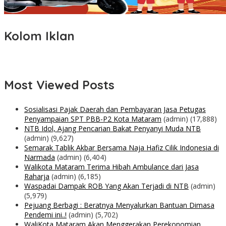
Kolom Iklan
Most Viewed Posts
Sosialisasi Pajak Daerah dan Pembayaran Jasa Petugas
Penyampaian SPT PBB-P2 Kota Mataram
(admin)
(17,888)
NTB Idol, Ajang Pencarian Bakat Penyanyi Muda NTB
(admin)
(9,627)
Semarak Tablik Akbar Bersama Naja Hafiz Cilik Indonesia di
Narmada
(admin)
(6,404)
Walikota Mataram Terima Hibah Ambulance dari Jasa
Raharja
(admin)
(6,185)
Waspadai Dampak ROB Yang Akan Terjadi di NTB
(admin)
(5,979)
Pejuang Berbagi : Beratnya Menyalurkan Bantuan Dimasa
Pendemi ini..!
(admin)
(5,702)
WaliKota Mataram Akan Menggerakan Perekonomian