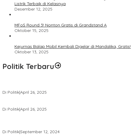
Listrik Terbaik di Kelasnya
Desember 12, 2025
MFoS Round 3! Nonton Gratis di Grandstand A
Oktober 15, 2025
Kejurnas Balap Mobil Kembali Digelar di Mandalika, Gratis!
Oktober 13, 2025
Politik Terbaru
Usai Pimpin DPW PAN NTB, Muazzim Akbar Pimpin DPW PAN Bali
Di Politik
|
April 26, 2025
LAZ Yakin Bisa Berikan yang Terbaik Buat Partai
Di Politik
|
April 26, 2025
Perbedaan Kebijakan Sistem Pemilihan Umum yang Terjadi di
Amerika Serikat dan Indonesia
Di Politik
|
September 12, 2024