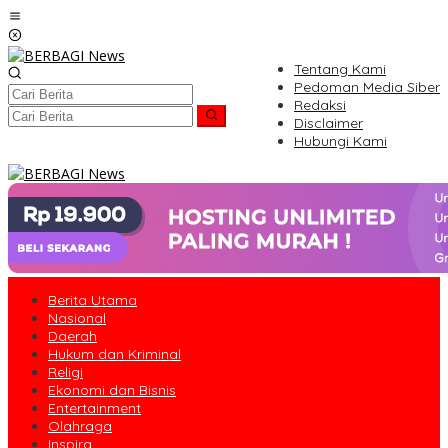
Lewati
ke
konten
Tentang Kami
Pedoman Media Siber
Redaksi
Disclaimer
Hubungi Kami
Berita Utama
Nasional
Daerah
Hukum dan Kriminal
Religi
Ekonomi dan Bisnis
Entertainment
Olahraga
Inspira