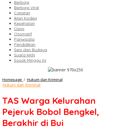
Berbagi
Berbagi Viral
Catatan
Iklan Kodeq
Kesehatan
Opini
Otomatif
Pariwisata
Pendidikan
Seni dan Budaya
Suara KKN
Sosok Minggu Ini
TAS
Homepage
/
Hukum dan Kriminal
Warga
Hukum dan Kriminal
Kelurahan
Pejeruk
TAS Warga Kelurahan
Bobol
Bengkel,
Pejeruk Bobol Bengkel,
Berakhir
di
Berakhir di Bui
Bui