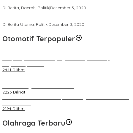
Polresta Mataram Siapkan 634 Personel Pengamanan Pilkada
Di Berita, Daerah, Politik
|
Desember 3, 2020
Tingkatkan Pengawasan di TPS, Panwascam Batukliang Gelar
Bimtek Untuk 173 Pengawas TPS
Di Berita Utama, Politik
|
Desember 3, 2020
Otomotif Terpopuler
Berapa Pajak Motor Listrik yang Perlu Dibayarkan? Intip
Penjelasannya Di Sini!
2441 Dilihat
PLN Pastikan Keandalan Listrik Tanpa Kedip pada Race 1 GT
World Challenge Asia 2025 Mandalika
2223 Dilihat
IOF Gelar Rakernas di Lombok, Guna Dongkrak Geliat Otomotif di
Masa Pendemi
2194 Dilihat
Olahraga Terbaru