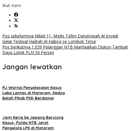
Ikuti Kami
Navigasi
Pos sebelumnya
Milad 11, Majlis Ta’lim Darunnajah Al Irsyadi
Gelar Festival Hadrah Al-Habsyi se Lombok Timur
pos
Pos berikutnya
1.039 Pelanggan NTB Manfaatkan Diskon Tambah
Daya Listrik PLN 50 Persen
Jangan lewatkan
RJ Warnai Penyelesaian Kasus
Laka Lantas di Mataram, Kedua
Belah Pihak Pilih Berdamai
Janji Kerja ke Jepang Berujung
Kasus, Polda NTB Jerat
Pengelola LPK di Mataram