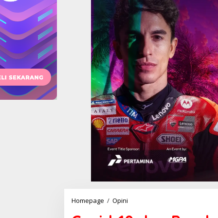
Covid-
Homepage
/
Opini
19
dan