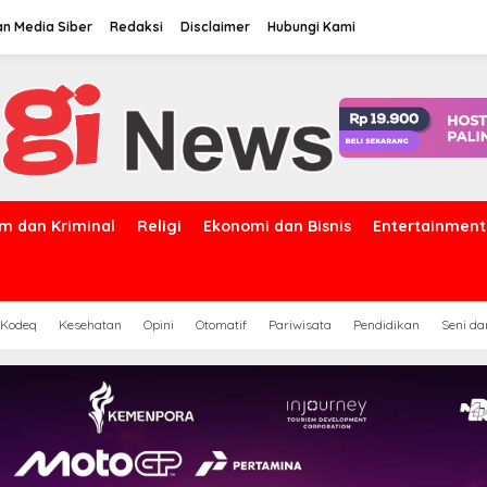
n Media Siber
Redaksi
Disclaimer
Hubungi Kami
m dan Kriminal
Religi
Ekonomi dan Bisnis
Entertainment
 Kodeq
Kesehatan
Opini
Otomatif
Pariwisata
Pendidikan
Seni d