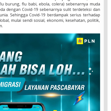
(flu burung, flu babi, ebola, colera) sebenarnya muda
beda dengan Covid-19 sebenarnya sulit terdeteksi dan
nia. Sehingga Covid-19 berdampak serius terhadap
bal, mulai sendi sosial, ekonomi, kesehatan, politik,
n.