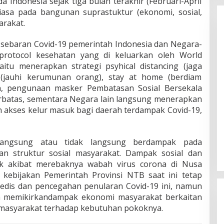
 Indonesia sejak tiga bulan terakhir (Februari-April
biasa pada bangunan suprastuktur (ekonomi, sosial,
arakat.
ebaran Covid-19 pemerintah Indonesia dan Negara-
protocol kesehatan yang di keluarkan oleh World
aitu menerapkan strategi psyhical distancing (jaga
ing (jauhi kerumunan orang), stay at home (berdiam
an, pengunaan masker Pembatasan Sosial Bersekala
erbatas, sementara Negara lain langsung menerapkan
n akses kelur masuk bagi daerah terdampak Covid-19,
 langsung atau tidak langsung berdampak pada
an struktur sosial masyarakat. Dampak sosial dan
ak akibat merebaknya wabah virus corona di Nusa
kebijakan Pemerintah Provinsi NTB saat ini tetap
dis dan pencegahan penularan Covid-19 ini, namun
a memikirkandampak ekonomi masyarakat berkaitan
masyarakat terhadap kebutuhan pokoknya.