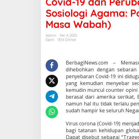
Covid-19 dan Perub
Perubahan
Sosiologi Agama: P
Sosial
(Kajian
Masa Wabah)
Sosiologi
Agama:
Potret
Admin
Mei 4, 2020
Ritual
Opini
1354 Dilihat
Keagamaan
di
Masa
Wabah)
BerbagiNews.com – Memasuk
dihebohkan dengan sebaran 
penyebaran Covid-19 ini didug
yang kemudian menyebar sec
kemudin muncul counter opini 
berasal dari amerika serikat
namun hal itu tidak terlalu pen
sudah hampir ke seluruh Negara
Virus corona (Covid-19) menja
bagi tatanan kehidupan globa
Dapat disebut sebagai “Trage