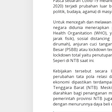
Pasca sebaran Covid-19 melanda
2020) terjadi prubahan luar 
politik, budaya, agama) di masy
Untuk mencegah dan melawan s
negara didunia menerapkan 
Health Organitation (WHO), y
jarak fisik), sosial distanc
dirumah), anjuran cuci tang
Besar (PSBB) atau lockdown t
lockdown total yaitu penutupa
Seperi di NTB saat ini.
Kebijakan tersebut secara
perubahan tata pola relasi d
ekonomi dipastikan terdamp
Tenggara Barat (NTB). Meski 
diarahkan bagi penanganan me
pemerintah provinsi NTB jug
dengan menurunnya daya beli 