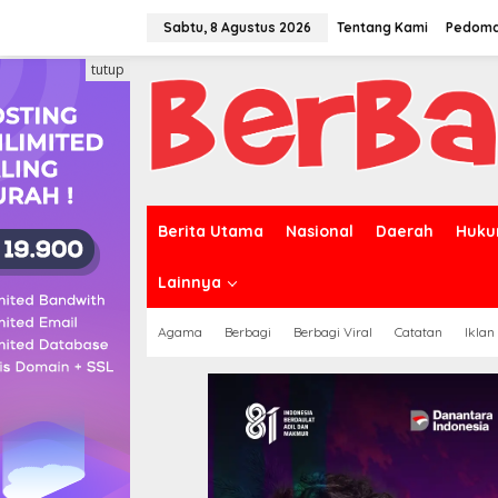
Lewati
ke
Sabtu, 8 Agustus 2026
Tentang Kami
Pedoma
konten
tutup
Berita Utama
Nasional
Daerah
Huku
Lainnya
Agama
Berbagi
Berbagi Viral
Catatan
Iklan