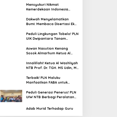
Finansial Remaja di Desa
Mensyukuri Nikmat
Ungga
Kemerdekaan Indonesia
Ditengah Hantaman Badai
Korupsi
Dakwah Menyelamatkan
Bumi: Membaca Disertasi Eko-
Dakwah Dr. Abdul Mun’im
Ritonga
Peduli Lingkungan Tobelo! PLN
UIK Dwipantara Tanam
Mangrove, Konservasi
Mamoa Hingga Lepas Tukik
Aswan Nasution Kenang
Sosok Almarhum Ketua Al
Washliyah NTB Prof. Dr. TGH.
MS Udin, MA
Innalillahi! Ketua Al Washliyah
NTB Prof. Dr. TGH. MS Udin, MA
Tutup Usia
Terbaik! PLN Maluku
Manfaatkan FABA untuk
Penataan Sirkuit Selawaring
Tidore
Peduli Generasi Penerus! PLN
UIW NTB Berbagi Peralatan
Sekolah
Adab Murid Terhadap Guru