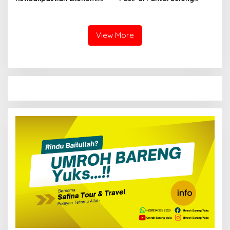
Keberanian Atau Kehati-
Belanak: Antara
Hatian?
Kepentingan Ekonomi dan
Kelestarian Alam
View More