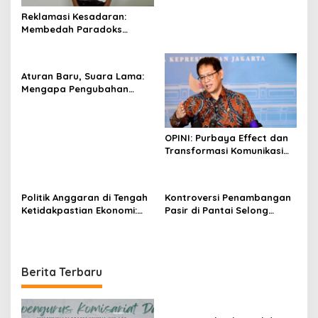
Reklamasi Kesadaran:
Membedah Paradoks
Keadilan dan Manifestasi
Nilai Profetik di Indonesia
Aturan Baru, Suara Lama:
Mengapa Pengubahan
Hukum Masih Sulit Dipahami
Publik
OPINI: Purbaya Effect dan
Transformasi Komunikasi
Politik di Era Digital
Politik Anggaran di Tengah
Kontroversi Penambangan
Ketidakpastian Ekonomi:
Pasir di Pantai Selong
Keberanian Atau Kehati-
Belanak: Antara
Hatian?
Kepentingan Ekonomi dan
Kelestarian Alam
Berita Terbaru