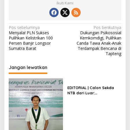
Ikuti Kami
Navigasi
Pos sebelumnya
Pos berikutnya
Menyala! PLN Sukses
Dukungan Psikososial
pos
Pulihkan Kelistrikan 100
Kemkomdigi, Pulihkan
Persen Banjir Longsor
Canda Tawa Anak-Anak
Sumatra Barat
Terdampak Bencana di
Tapteng
Jangan lewatkan
EDITORIAL | Calon Sekda
NTB dari Luar:
Merendahkan ASN Daerah?