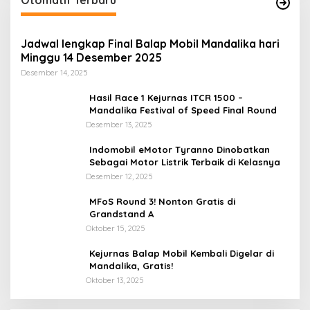
Otomatif Terbaru
Jadwal lengkap Final Balap Mobil Mandalika hari
Minggu 14 Desember 2025
Desember 14, 2025
Hasil Race 1 Kejurnas ITCR 1500 –
Mandalika Festival of Speed Final Round
Desember 13, 2025
Indomobil eMotor Tyranno Dinobatkan
Sebagai Motor Listrik Terbaik di Kelasnya
Desember 12, 2025
MFoS Round 3! Nonton Gratis di
Grandstand A
Oktober 15, 2025
Kejurnas Balap Mobil Kembali Digelar di
Mandalika, Gratis!
Oktober 13, 2025
Perbedaan Kebijakan Sistem Pemilihan Umum
P
yang Terjadi di Amerika Serikat dan Indonesia
P