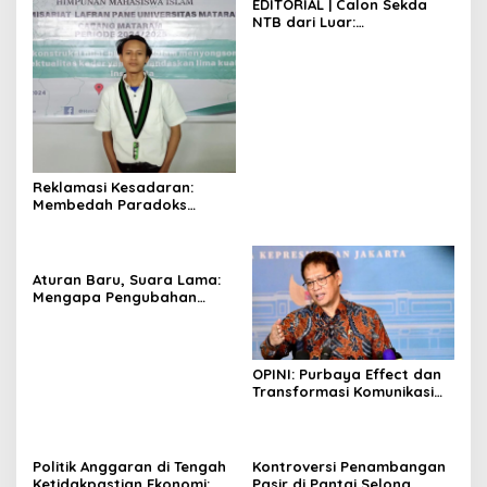
EDITORIAL | Calon Sekda
NTB dari Luar:
Merendahkan ASN Daerah?
Reklamasi Kesadaran:
Membedah Paradoks
Keadilan dan Manifestasi
Nilai Profetik di Indonesia
Aturan Baru, Suara Lama:
Mengapa Pengubahan
Hukum Masih Sulit Dipahami
Publik
OPINI: Purbaya Effect dan
Transformasi Komunikasi
Politik di Era Digital
Politik Anggaran di Tengah
Kontroversi Penambangan
Ketidakpastian Ekonomi:
Pasir di Pantai Selong