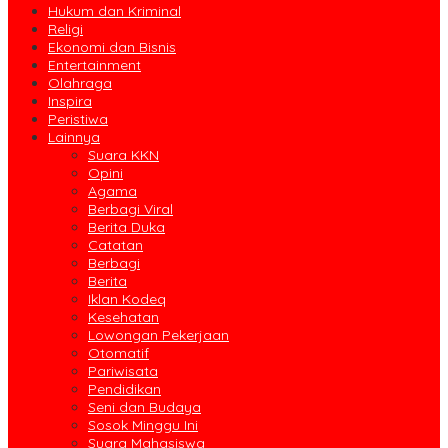
Hukum dan Kriminal
Religi
Ekonomi dan Bisnis
Entertainment
Olahraga
Inspira
Peristiwa
Lainnya
Suara KKN
Opini
Agama
Berbagi Viral
Berita Duka
Catatan
Berbagi
Berita
Iklan Kodeq
Kesehatan
Lowongan Pekerjaan
Otomatif
Pariwisata
Pendidikan
Seni dan Budaya
Sosok Minggu Ini
Suara Mahasiswa