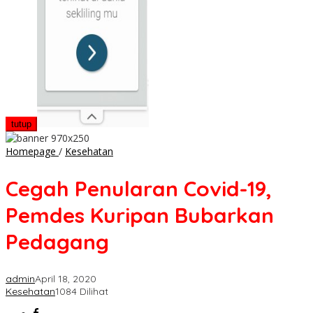
tutup
Cegah
Homepage
/
Kesehatan
Penularan
Covid-
Cegah Penularan Covid-19,
19,
Pemdes
Pemdes Kuripan Bubarkan
Kuripan
Bubarkan
Pedagang
Pedagang
admin
April 18, 2020
Kesehatan
1084 Dilihat