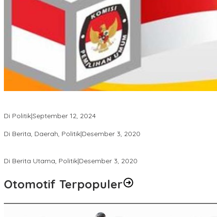
Perbedaan Kebijakan Sistem Pemilihan Umum yang Terjadi di
Amerika Serikat dan Indonesia
Di Politik
|
September 12, 2024
Polresta Mataram Siapkan 634 Personel Pengamanan Pilkada
Di Berita, Daerah, Politik
|
Desember 3, 2020
Tingkatkan Pengawasan di TPS, Panwascam Batukliang Gelar
Bimtek Untuk 173 Pengawas TPS
Di Berita Utama, Politik
|
Desember 3, 2020
Otomotif Terpopuler