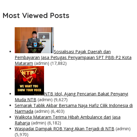
Most Viewed Posts
Sosialisasi Pajak Daerah dan
Pembayaran Jasa Petugas Penyampaian SPT PBB-P2 Kota
Mataram
(admin)
(17,882)
NTB Idol, Ajang Pencarian Bakat Penyanyi
Muda NTB
(admin)
(9,627)
Semarak Tablik Akbar Bersama Naja Hafiz Cilik Indonesia di
Narmada
(admin)
(6,403)
Walikota Mataram Terima Hibah Ambulance dari Jasa
Raharja
(admin)
(6,182)
Waspadai Dampak ROB Yang Akan Terjadi di NTB
(admin)
(5,970)