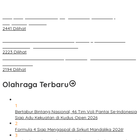
Berapa Pajak Motor Listrik yang Perlu Dibayarkan? Intip
Penjelasannya Di Sini!
2441 Dilihat
PLN Pastikan Keandalan Listrik Tanpa Kedip pada Race 1 GT
World Challenge Asia 2025 Mandalika
2223 Dilihat
IOF Gelar Rakernas di Lombok, Guna Dongkrak Geliat Otomotif di
Masa Pendemi
2194 Dilihat
Olahraga Terbaru
1
Bertabur Bintang Nasional, 46 Tim Voli Pantai Se-Indonesia
Siap Adu Kekuatan di Kudus Open 2026
2
Formula 4 Siap Mengaspal di Sirkuit Mandalika 2026!
3