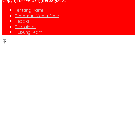
Copyright@PejuangBerbagi2025
Tentang Kami
Pedoman Media Siber
Redaksi
Disclaimer
Hubungi Kami