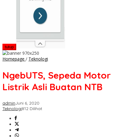
tutup
NgebUTS,
Homepage
/
Teknologi
Sepeda
Motor
NgebUTS, Sepeda Motor
Listrik
Asli
Listrik Asli Buatan NTB
Buatan
NTB
admin
Juni 6, 2020
Teknologi
812 Dilihat