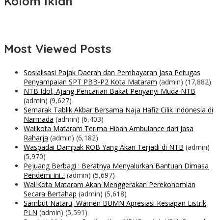
Kolom Iklan
Most Viewed Posts
Sosialisasi Pajak Daerah dan Pembayaran Jasa Petugas
Penyampaian SPT PBB-P2 Kota Mataram
(admin)
(17,882)
NTB Idol, Ajang Pencarian Bakat Penyanyi Muda NTB
(admin)
(9,627)
Semarak Tablik Akbar Bersama Naja Hafiz Cilik Indonesia di
Narmada
(admin)
(6,403)
Walikota Mataram Terima Hibah Ambulance dari Jasa
Raharja
(admin)
(6,182)
Waspadai Dampak ROB Yang Akan Terjadi di NTB
(admin)
(5,970)
Pejuang Berbagi : Beratnya Menyalurkan Bantuan Dimasa
Pendemi ini..!
(admin)
(5,697)
WaliKota Mataram Akan Menggerakan Perekonomian
Secara Bertahap
(admin)
(5,618)
Sambut Nataru, Wamen BUMN Apresiasi Kesiapan Listrik
PLN
(admin)
(5,591)