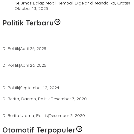
Kejurnas Balap Mobil Kembali Digelar di Mandalika, Gratis!
Oktober 13, 2025
Politik Terbaru
Usai Pimpin DPW PAN NTB, Muazzim Akbar Pimpin DPW PAN Bali
Di Politik
|
April 26, 2025
LAZ Yakin Bisa Berikan yang Terbaik Buat Partai
Di Politik
|
April 26, 2025
Perbedaan Kebijakan Sistem Pemilihan Umum yang Terjadi di
Amerika Serikat dan Indonesia
Di Politik
|
September 12, 2024
Polresta Mataram Siapkan 634 Personel Pengamanan Pilkada
Di Berita, Daerah, Politik
|
Desember 3, 2020
Tingkatkan Pengawasan di TPS, Panwascam Batukliang Gelar
Bimtek Untuk 173 Pengawas TPS
Di Berita Utama, Politik
|
Desember 3, 2020
Otomotif Terpopuler