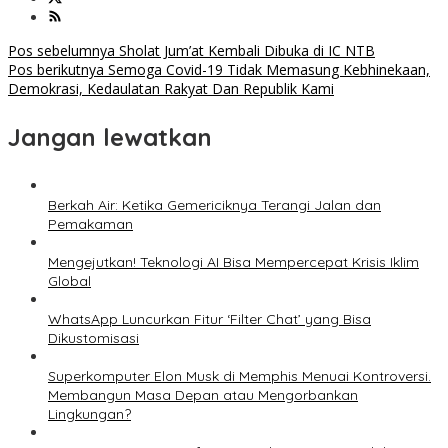
Navigasi
Pos sebelumnya
Sholat Jum’at Kembali Dibuka di IC NTB
Pos berikutnya
Semoga Covid-19 Tidak Memasung Kebhinekaan,
pos
Demokrasi, Kedaulatan Rakyat Dan Republik Kami
Jangan lewatkan
Berkah Air: Ketika Gemericiknya Terangi Jalan dan
Pemakaman
Mengejutkan! Teknologi AI Bisa Mempercepat Krisis Iklim
Global
WhatsApp Luncurkan Fitur ‘Filter Chat’ yang Bisa
Dikustomisasi
Superkomputer Elon Musk di Memphis Menuai Kontroversi.
Membangun Masa Depan atau Mengorbankan
Lingkungan?