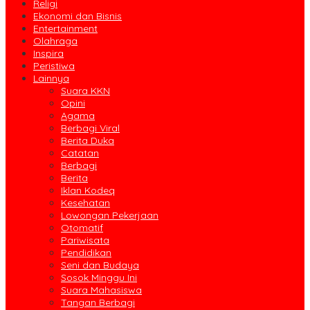
Religi
Ekonomi dan Bisnis
Entertainment
Olahraga
Inspira
Peristiwa
Lainnya
Suara KKN
Opini
Agama
Berbagi Viral
Berita Duka
Catatan
Berbagi
Berita
Iklan Kodeq
Kesehatan
Lowongan Pekerjaan
Otomatif
Pariwisata
Pendidikan
Seni dan Budaya
Sosok Minggu Ini
Suara Mahasiswa
Tangan Berbagi