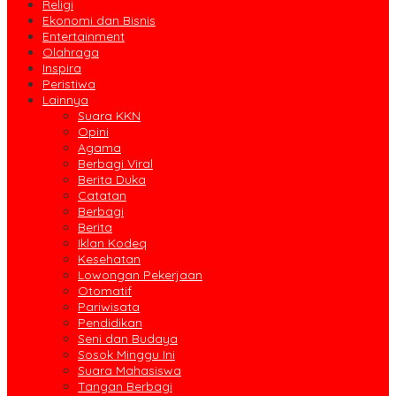
Religi
Ekonomi dan Bisnis
Entertainment
Olahraga
Inspira
Peristiwa
Lainnya
Suara KKN
Opini
Agama
Berbagi Viral
Berita Duka
Catatan
Berbagi
Berita
Iklan Kodeq
Kesehatan
Lowongan Pekerjaan
Otomatif
Pariwisata
Pendidikan
Seni dan Budaya
Sosok Minggu Ini
Suara Mahasiswa
Tangan Berbagi