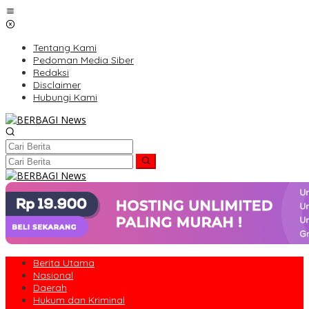
Lewati
ke
konten
Tentang Kami
Pedoman Media Siber
Redaksi
Disclaimer
Hubungi Kami
Berita Utama
Nasional
Daerah
Hukum dan Kriminal