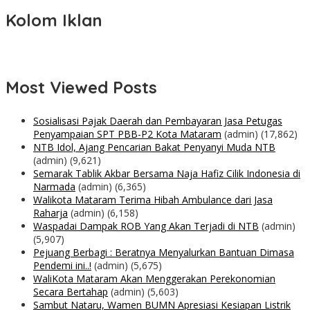
Kolom Iklan
Most Viewed Posts
Sosialisasi Pajak Daerah dan Pembayaran Jasa Petugas
Penyampaian SPT PBB-P2 Kota Mataram
(admin)
(17,862)
NTB Idol, Ajang Pencarian Bakat Penyanyi Muda NTB
(admin)
(9,621)
Semarak Tablik Akbar Bersama Naja Hafiz Cilik Indonesia di
Narmada
(admin)
(6,365)
Walikota Mataram Terima Hibah Ambulance dari Jasa
Raharja
(admin)
(6,158)
Waspadai Dampak ROB Yang Akan Terjadi di NTB
(admin)
(5,907)
Pejuang Berbagi : Beratnya Menyalurkan Bantuan Dimasa
Pendemi ini..!
(admin)
(5,675)
WaliKota Mataram Akan Menggerakan Perekonomian
Secara Bertahap
(admin)
(5,603)
Sambut Nataru, Wamen BUMN Apresiasi Kesiapan Listrik