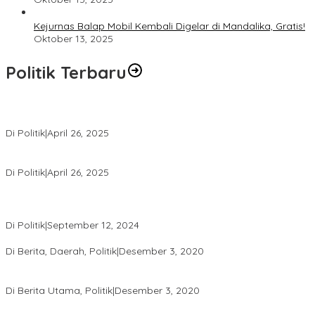
Kejurnas Balap Mobil Kembali Digelar di Mandalika, Gratis!
Oktober 13, 2025
Politik Terbaru
Usai Pimpin DPW PAN NTB, Muazzim Akbar Pimpin DPW PAN Bali
Di Politik
|
April 26, 2025
LAZ Yakin Bisa Berikan yang Terbaik Buat Partai
Di Politik
|
April 26, 2025
Perbedaan Kebijakan Sistem Pemilihan Umum yang Terjadi di
Amerika Serikat dan Indonesia
Di Politik
|
September 12, 2024
Polresta Mataram Siapkan 634 Personel Pengamanan Pilkada
Di Berita, Daerah, Politik
|
Desember 3, 2020
Tingkatkan Pengawasan di TPS, Panwascam Batukliang Gelar
Bimtek Untuk 173 Pengawas TPS
Di Berita Utama, Politik
|
Desember 3, 2020