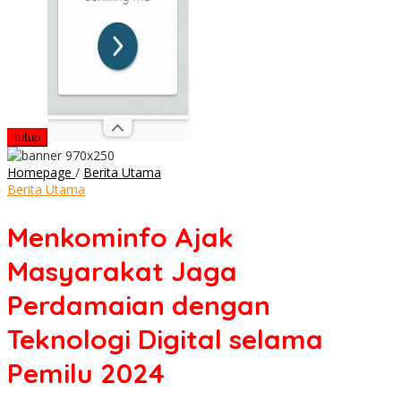
tutup
Menkominfo
Homepage
/
Berita Utama
Ajak
Berita Utama
Masyarakat
Jaga
Menkominfo Ajak
Perdamaian
dengan
Masyarakat Jaga
Teknologi
Digital
Perdamaian dengan
selama
Pemilu
Teknologi Digital selama
2024
Pemilu 2024