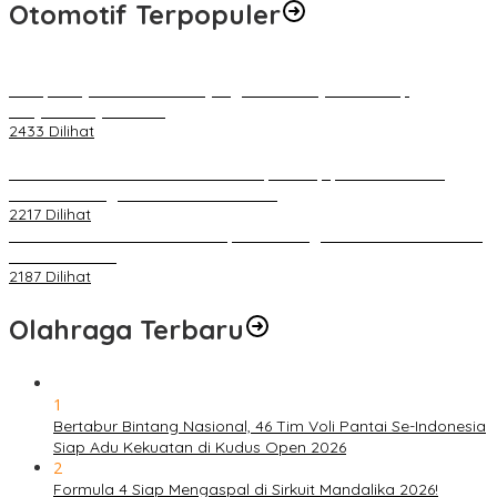
Otomotif Terpopuler
Berapa Pajak Motor Listrik yang Perlu Dibayarkan? Intip
Penjelasannya Di Sini!
2433 Dilihat
PLN Pastikan Keandalan Listrik Tanpa Kedip pada Race 1 GT
World Challenge Asia 2025 Mandalika
2217 Dilihat
IOF Gelar Rakernas di Lombok, Guna Dongkrak Geliat Otomotif di
Masa Pendemi
2187 Dilihat
Olahraga Terbaru
1
Bertabur Bintang Nasional, 46 Tim Voli Pantai Se-Indonesia
Siap Adu Kekuatan di Kudus Open 2026
2
Formula 4 Siap Mengaspal di Sirkuit Mandalika 2026!