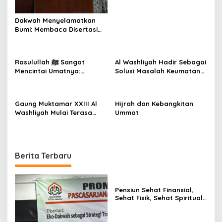
Dakwah Menyelamatkan
Bumi: Membaca Disertasi
Eko-Dakwah Dr. Abdul
Mun’im Ritonga
Rasulullah ﷺ Sangat
Al Washliyah Hadir Sebagai
Mencintai Umatnya:
Solusi Masalah Keumatan
Sudahkah Kita Membalas
dan Kebangsaan
Cinta Beliau?
Gaung Muktamar XXIII Al
Hijrah dan Kebangkitan
Washliyah Mulai Terasa
Ummat
Berdetak
Berita Terbaru
Pensiun Sehat Finansial,
Sehat Fisik, Sehat Spiritual,
serta Penuh Berkah