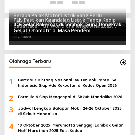
Berapa Pajak Motor Listrik yang Perlu
PLN Pastikan Keandalan Listrik Tanpa Kedip
Dibayarkan? Intip Penjelasannya Di Sini!
IOF Gelar Rakernas di Lombok, Guna Dongkrak
Otomotif Terpopuler
pada Race 1 GT World Challenge Asia 2025
2433 Dilihat
Geliat Otomotif di Masa Pendemi
Mandalika
2217 Dilihat
2186 Dilihat
Olahraga Terbaru
1
Bertabur Bintang Nasional, 46 Tim Voli Pantai Se-
Indonesia Siap Adu Kekuatan di Kudus Open 2026
2
Formula 4 Siap Mengaspal di Sirkuit Mandalika 2026!
3
Jadwal Lengkap Balapan Mobil 24-26 Oktober 2025
di Sirkuit Mandalika
4
19 Oktober 2025! Merumatta Senggigi Lombok Gelar
Half Marathon 2025 Edisi Kedua