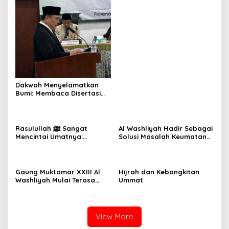
Dakwah Menyelamatkan
Bumi: Membaca Disertasi
Eko-Dakwah Dr. Abdul
Mun’im Ritonga
Rasulullah ﷺ Sangat
Al Washliyah Hadir Sebagai
Mencintai Umatnya:
Solusi Masalah Keumatan
Sudahkah Kita Membalas
dan Kebangsaan
Cinta Beliau?
Gaung Muktamar XXIII Al
Hijrah dan Kebangkitan
Washliyah Mulai Terasa
Ummat
Berdetak
View More