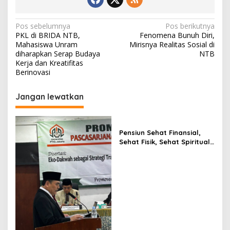
Navigasi
Pos sebelumnya
Pos berikutnya
PKL di BRIDA NTB,
Fenomena Bunuh Diri,
pos
Mahasiswa Unram
Mirisnya Realitas Sosial di
diharapkan Serap Budaya
NTB
Kerja dan Kreatifitas
Berinovasi
Jangan lewatkan
Pensiun Sehat Finansial,
Sehat Fisik, Sehat Spiritual,
serta Penuh Berkah