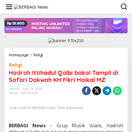
Lewati
ke
konten
Hadroh
Homepage
/
Religi
Ittihadul
Religi
Qalbi
bakal
Hadroh Ittihadul Qalbi bakal Tampil di
Tampil
Safari Dakwah KH Fikri Haikal MZ
di
Safari
Admin
Juni 26, 2024
Dakwah
Religi
1470 Dilihat
KH
Fikri
Haikal
Grup Hadroh Ittihadul Qalbi. Foto (Istimewa).
MZ
BERBAGI News
– Grup Musik Islam, Hadroh
Ittihadul Qalbi bakal turut menyemarakkan gelaran