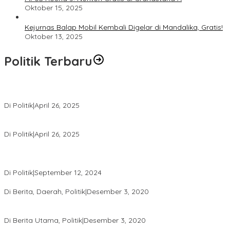
Oktober 15, 2025
Kejurnas Balap Mobil Kembali Digelar di Mandalika, Gratis!
Oktober 13, 2025
Politik Terbaru
Usai Pimpin DPW PAN NTB, Muazzim Akbar Pimpin DPW PAN Bali
Di Politik
|
April 26, 2025
LAZ Yakin Bisa Berikan yang Terbaik Buat Partai
Di Politik
|
April 26, 2025
Perbedaan Kebijakan Sistem Pemilihan Umum yang Terjadi di
Amerika Serikat dan Indonesia
Di Politik
|
September 12, 2024
Polresta Mataram Siapkan 634 Personel Pengamanan Pilkada
Di Berita, Daerah, Politik
|
Desember 3, 2020
Tingkatkan Pengawasan di TPS, Panwascam Batukliang Gelar
Bimtek Untuk 173 Pengawas TPS
Di Berita Utama, Politik
|
Desember 3, 2020