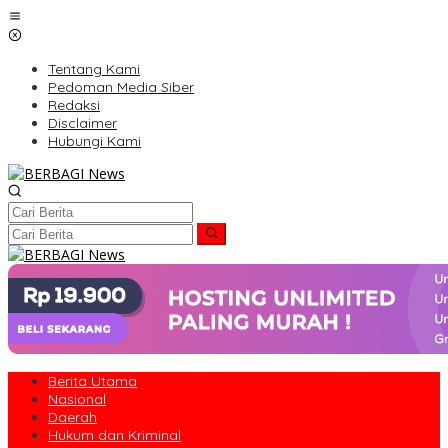
Lewati
ke
konten
Tentang Kami
Pedoman Media Siber
Redaksi
Disclaimer
Hubungi Kami
Berita Utama
Nasional
Daerah
Hukum dan Kriminal