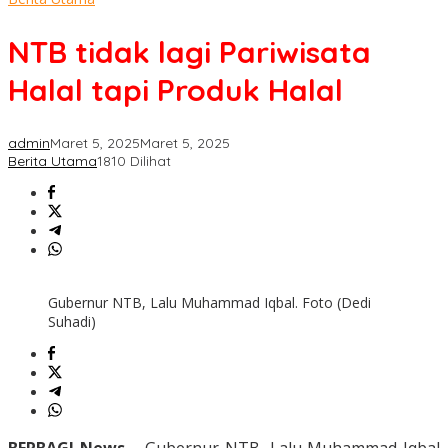
lagi
Pariwisata
NTB tidak lagi Pariwisata
Halal
tapi
Halal tapi Produk Halal
Produk
Halal
admin
Maret 5, 2025
Maret 5, 2025
Berita Utama
1810 Dilihat
Gubernur NTB, Lalu Muhammad Iqbal. Foto (Dedi
Suhadi)