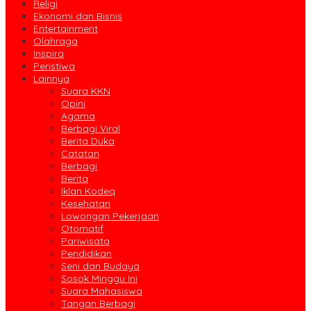
Religi
Ekonomi dan Bisnis
Entertainment
Olahraga
Inspira
Peristiwa
Lainnya
Suara KKN
Opini
Agama
Berbagi Viral
Berita Duka
Catatan
Berbagi
Berita
Iklan Kodeq
Kesehatan
Lowongan Pekerjaan
Otomatif
Pariwisata
Pendidikan
Seni dan Budaya
Sosok Minggu Ini
Suara Mahasiswa
Tangan Berbagi