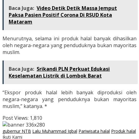
Baca Juga:
Video Detik Detik Massa Jemput
Paksa Pasien Positif Corona Di RSUD Kota
Mataram
Menurutnya, selama ini produk halal banyak dihasilkan
oleh negara-negara yang penduduknya bukan mayoritas
muslim.
Baca Juga:
Srikandi PLN Perkuat Edukasi
Keselamatan Listrik di Lombok Barat
“Ekspor produk halal lebih banyak diproduksi oleh
negara-negara yang penduduknya bukan mayoritas
muslim,” katanya. *
Post Views:
1,810
gubernur NTB
Lalu Muhammad Iqbal
Pariwisata halal
Produk halal
Ikuti Kami