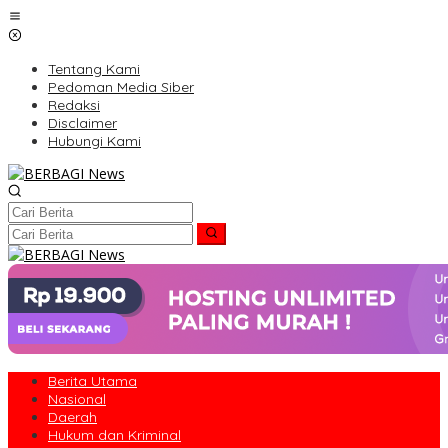
Lewati
ke
konten
Tentang Kami
Pedoman Media Siber
Redaksi
Disclaimer
Hubungi Kami
Berita Utama
Nasional
Daerah
Hukum dan Kriminal