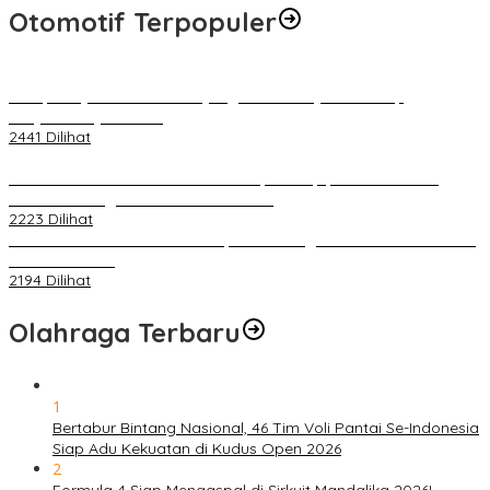
Otomotif Terpopuler
Berapa Pajak Motor Listrik yang Perlu Dibayarkan? Intip
Penjelasannya Di Sini!
2441 Dilihat
PLN Pastikan Keandalan Listrik Tanpa Kedip pada Race 1 GT
World Challenge Asia 2025 Mandalika
2223 Dilihat
IOF Gelar Rakernas di Lombok, Guna Dongkrak Geliat Otomotif di
Masa Pendemi
2194 Dilihat
Olahraga Terbaru
1
Bertabur Bintang Nasional, 46 Tim Voli Pantai Se-Indonesia
Siap Adu Kekuatan di Kudus Open 2026
2