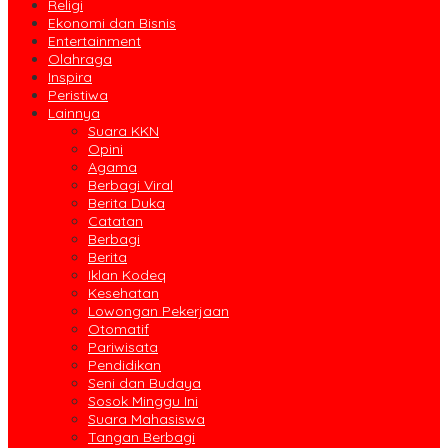
Religi
Ekonomi dan Bisnis
Entertainment
Olahraga
Inspira
Peristiwa
Lainnya
Suara KKN
Opini
Agama
Berbagi Viral
Berita Duka
Catatan
Berbagi
Berita
Iklan Kodeq
Kesehatan
Lowongan Pekerjaan
Otomatif
Pariwisata
Pendidikan
Seni dan Budaya
Sosok Minggu Ini
Suara Mahasiswa
Tangan Berbagi