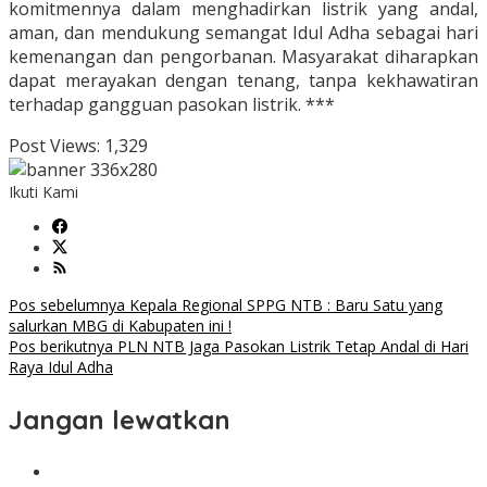
komitmennya dalam menghadirkan listrik yang andal,
aman, dan mendukung semangat Idul Adha sebagai hari
kemenangan dan pengorbanan. Masyarakat diharapkan
dapat merayakan dengan tenang, tanpa kekhawatiran
terhadap gangguan pasokan listrik. ***
Post Views:
1,329
Ikuti Kami
Navigasi
Pos sebelumnya
Kepala Regional SPPG NTB : Baru Satu yang
salurkan MBG di Kabupaten ini !
pos
Pos berikutnya
PLN NTB Jaga Pasokan Listrik Tetap Andal di Hari
Raya Idul Adha
Jangan lewatkan