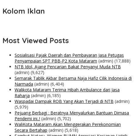
Kolom Iklan
Most Viewed Posts
Sosialisasi Pajak Daerah dan Pembayaran Jasa Petugas
Penyampaian SPT PBB-P2 Kota Mataram
(admin)
(17,888)
NTB Idol, Ajang Pencarian Bakat Penyanyi Muda NTB
(admin)
(9,627)
Semarak Tablik Akbar Bersama Naja Hafiz Cilik Indonesia di
Narmada
(admin)
(6,404)
Walikota Mataram Terima Hibah Ambulance dari Jasa
Raharja
(admin)
(6,185)
Waspadai Dampak ROB Yang Akan Terjadi di NTB
(admin)
(5,979)
Pejuang Berbagi : Beratnya Menyalurkan Bantuan Dimasa
Pendemi ini..!
(admin)
(5,702)
WaliKota Mataram Akan Menggerakan Perekonomian
Secara Bertahap
(admin)
(5,618)
Sambut Nataru, Wamen BUMN Apresiasi Kesiapan Listrik