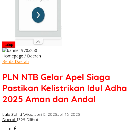
tutup
PLN
Homepage
/
Daerah
NTB
Berita Daerah
Gelar
Apel
PLN NTB Gelar Apel Siaga
Siaga
Pastikan
Pastikan Kelistrikan Idul Adha
Kelistrikan
Idul
2025 Aman dan Andal
Adha
2025
Aman
Lalu Sahid Wiadi
Juni 5, 2025
Juli 16, 2025
dan
Daerah
1329 Dilihat
Andal