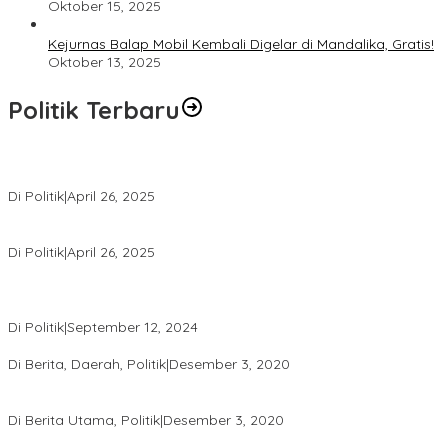
Oktober 15, 2025
Kejurnas Balap Mobil Kembali Digelar di Mandalika, Gratis!
Oktober 13, 2025
Politik Terbaru
Usai Pimpin DPW PAN NTB, Muazzim Akbar Pimpin DPW PAN Bali
Di Politik
|
April 26, 2025
LAZ Yakin Bisa Berikan yang Terbaik Buat Partai
Di Politik
|
April 26, 2025
Perbedaan Kebijakan Sistem Pemilihan Umum yang Terjadi di
Amerika Serikat dan Indonesia
Di Politik
|
September 12, 2024
Polresta Mataram Siapkan 634 Personel Pengamanan Pilkada
Di Berita, Daerah, Politik
|
Desember 3, 2020
Tingkatkan Pengawasan di TPS, Panwascam Batukliang Gelar
Bimtek Untuk 173 Pengawas TPS
Di Berita Utama, Politik
|
Desember 3, 2020