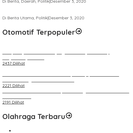
Di Berita, Daerah, Politik
|
Desember 3, 2020
Tingkatkan Pengawasan di TPS, Panwascam Batukliang Gelar
Bimtek Untuk 173 Pengawas TPS
Di Berita Utama, Politik
|
Desember 3, 2020
Otomotif Terpopuler
Berapa Pajak Motor Listrik yang Perlu Dibayarkan? Intip
Penjelasannya Di Sini!
2437 Dilihat
PLN Pastikan Keandalan Listrik Tanpa Kedip pada Race 1 GT
World Challenge Asia 2025 Mandalika
2221 Dilihat
IOF Gelar Rakernas di Lombok, Guna Dongkrak Geliat Otomotif di
Masa Pendemi
2191 Dilihat
Olahraga Terbaru