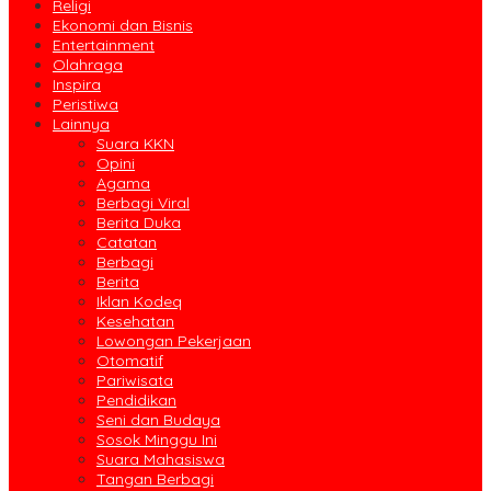
Religi
Ekonomi dan Bisnis
Entertainment
Olahraga
Inspira
Peristiwa
Lainnya
Suara KKN
Opini
Agama
Berbagi Viral
Berita Duka
Catatan
Berbagi
Berita
Iklan Kodeq
Kesehatan
Lowongan Pekerjaan
Otomatif
Pariwisata
Pendidikan
Seni dan Budaya
Sosok Minggu Ini
Suara Mahasiswa
Tangan Berbagi