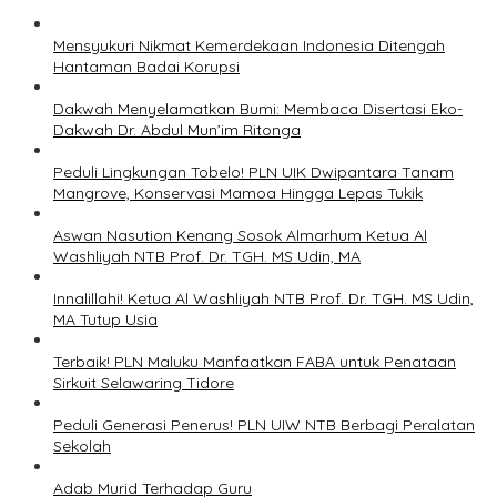
Mensyukuri Nikmat Kemerdekaan Indonesia Ditengah
Hantaman Badai Korupsi
Dakwah Menyelamatkan Bumi: Membaca Disertasi Eko-
Dakwah Dr. Abdul Mun’im Ritonga
Peduli Lingkungan Tobelo! PLN UIK Dwipantara Tanam
Mangrove, Konservasi Mamoa Hingga Lepas Tukik
Aswan Nasution Kenang Sosok Almarhum Ketua Al
Washliyah NTB Prof. Dr. TGH. MS Udin, MA
Innalillahi! Ketua Al Washliyah NTB Prof. Dr. TGH. MS Udin,
MA Tutup Usia
Terbaik! PLN Maluku Manfaatkan FABA untuk Penataan
Sirkuit Selawaring Tidore
Peduli Generasi Penerus! PLN UIW NTB Berbagi Peralatan
Sekolah
Adab Murid Terhadap Guru