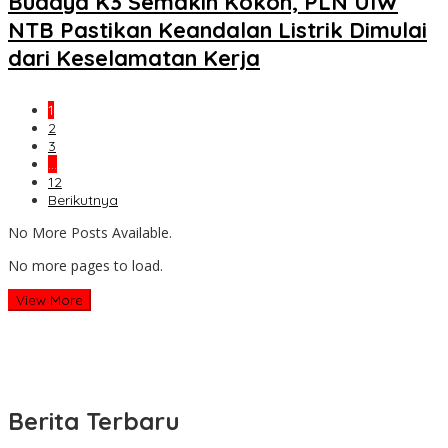
Budaya K3 Semakin Kokoh, PLN UIW
NTB Pastikan Keandalan Listrik Dimulai
dari Keselamatan Kerja
1
2
3
…
12
Berikutnya
No More Posts Available.
No more pages to load.
View More
Berita Terbaru