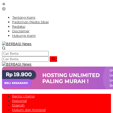
Lewati
ke
konten
Tentang Kami
Pedoman Media Siber
Redaksi
Disclaimer
Hubungi Kami
Berita Utama
Nasional
Daerah
Hukum dan Kriminal