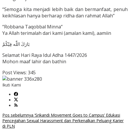
“Semoga kita menjadi lebih baik dan bermanfaat, penuh
keikhlasan hanya berharap ridha dan rahmat Allah”
“Robbana Taqobbal Minna”
Ya Allah terimalah dari kami (amalan kami), aamiin
‎بَارَكَ اللّٰه فِيْكُمْ
Selamat Hari Raya Idul Adha 1447/2026
Mohon maaf lahir dan bathin
Post Views:
345
Ikuti Kami
Navigasi
Pos sebelumnya
‘Srikandi Movement Goes to Campus’ Edukasi
Pencegahan Sexual Harassment dan Perkenalkan Peluang Karier
pos
di PLN