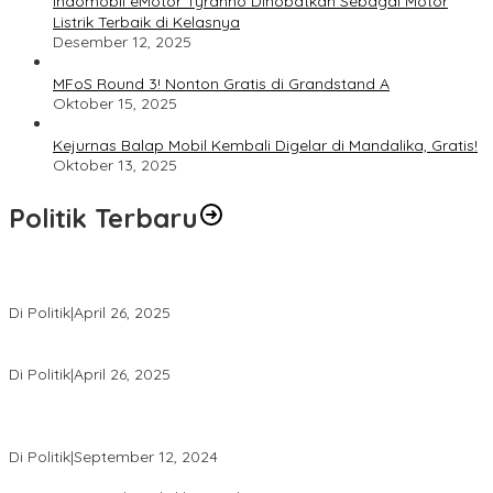
Indomobil eMotor Tyranno Dinobatkan Sebagai Motor
Listrik Terbaik di Kelasnya
Desember 12, 2025
MFoS Round 3! Nonton Gratis di Grandstand A
Oktober 15, 2025
Kejurnas Balap Mobil Kembali Digelar di Mandalika, Gratis!
Oktober 13, 2025
Politik Terbaru
Usai Pimpin DPW PAN NTB, Muazzim Akbar Pimpin DPW PAN Bali
Di Politik
|
April 26, 2025
LAZ Yakin Bisa Berikan yang Terbaik Buat Partai
Di Politik
|
April 26, 2025
Perbedaan Kebijakan Sistem Pemilihan Umum yang Terjadi di
Amerika Serikat dan Indonesia
Di Politik
|
September 12, 2024
Polresta Mataram Siapkan 634 Personel Pengamanan Pilkada