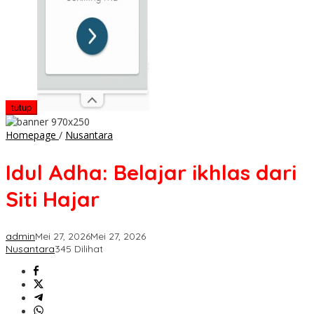
tutup
Idul
Homepage
/
Nusantara
Adha:
Belajar
Idul Adha: Belajar ikhlas dari
ikhlas
dari
Siti Hajar
Siti
Hajar
admin
Mei 27, 2026
Mei 27, 2026
Nusantara
345 Dilihat