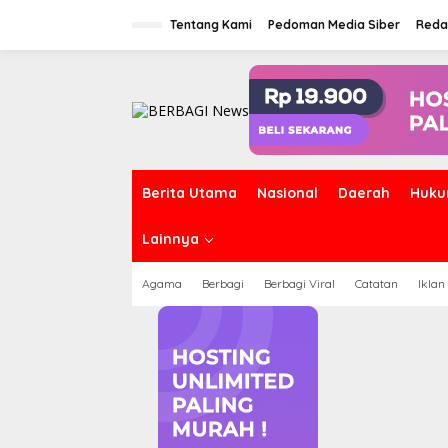
Lewati
ke
Tentang Kami
Pedoman Media Siber
Reda
konten
Berita Utama
Nasional
Daerah
Huku
Lainnya
Agama
Berbagi
Berbagi Viral
Catatan
Iklan