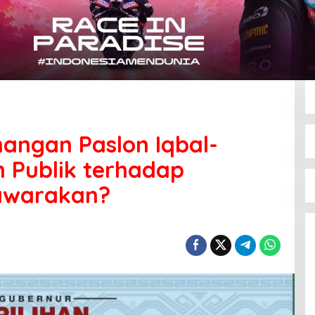
angan Paslon Iqbal-
 Publik terhadap
awarakan?