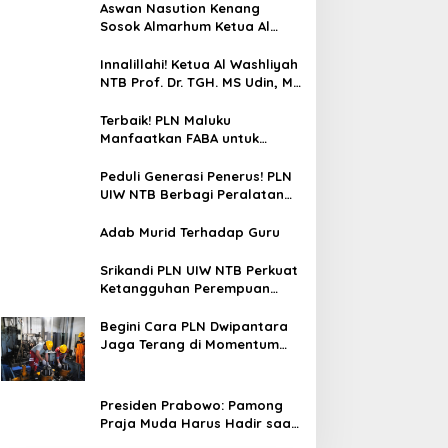
Mamoa Hingga Lepas Tukik
Aswan Nasution Kenang
Sosok Almarhum Ketua Al
Washliyah NTB Prof. Dr. TGH.
MS Udin, MA
Innalillahi! Ketua Al Washliyah
NTB Prof. Dr. TGH. MS Udin, MA
Tutup Usia
Terbaik! PLN Maluku
Manfaatkan FABA untuk
Penataan Sirkuit Selawaring
Tidore
Peduli Generasi Penerus! PLN
UIW NTB Berbagi Peralatan
Sekolah
Adab Murid Terhadap Guru
Srikandi PLN UIW NTB Perkuat
Ketangguhan Perempuan
Hadapi Bencana
Begini Cara PLN Dwipantara
Jaga Terang di Momentum
Kemerdekaan RI di Bima NTB
Presiden Prabowo: Pamong
Praja Muda Harus Hadir saat
Rakyat Membutuhkan