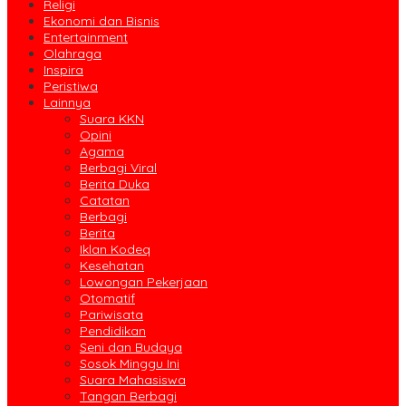
Religi
Ekonomi dan Bisnis
Entertainment
Olahraga
Inspira
Peristiwa
Lainnya
Suara KKN
Opini
Agama
Berbagi Viral
Berita Duka
Catatan
Berbagi
Berita
Iklan Kodeq
Kesehatan
Lowongan Pekerjaan
Otomatif
Pariwisata
Pendidikan
Seni dan Budaya
Sosok Minggu Ini
Suara Mahasiswa
Tangan Berbagi