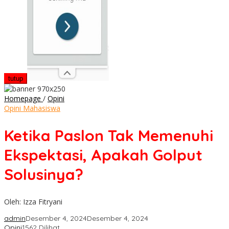
tutup
Ketika
Homepage
/
Opini
Paslon
Opini Mahasiswa
Tak
Memenuhi
Ketika Paslon Tak Memenuhi
Ekspektasi,
Apakah
Ekspektasi, Apakah Golput
Golput
Solusinya?
Solusinya?
Oleh: Izza Fitryani
admin
Desember 4, 2024
Desember 4, 2024
Opini
1562 Dilihat