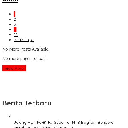
1
2
3
…
18
Berikutnya
No More Posts Available.
No more pages to load.
View More
Berita Terbaru
Jelang HUT ke-81 RI, Gubernur NTB Bagikan Bendera
Merah Putih di Pasar Sembalun