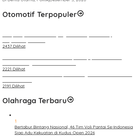
Otomotif Terpopuler
Berapa Pajak Motor Listrik yang Perlu Dibayarkan? Intip
Penjelasannya Di Sini!
2437 Dilihat
PLN Pastikan Keandalan Listrik Tanpa Kedip pada Race 1 GT
World Challenge Asia 2025 Mandalika
2221 Dilihat
IOF Gelar Rakernas di Lombok, Guna Dongkrak Geliat Otomotif di
Masa Pendemi
2191 Dilihat
Olahraga Terbaru
1
Bertabur Bintang Nasional, 46 Tim Voli Pantai Se-Indonesia
Siap Adu Kekuatan di Kudus Open 2026