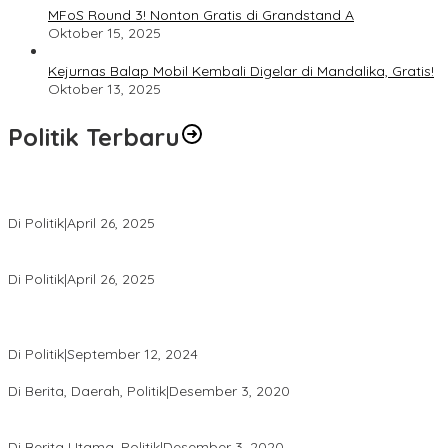
MFoS Round 3! Nonton Gratis di Grandstand A
Oktober 15, 2025
Kejurnas Balap Mobil Kembali Digelar di Mandalika, Gratis!
Oktober 13, 2025
Politik Terbaru
Usai Pimpin DPW PAN NTB, Muazzim Akbar Pimpin DPW PAN Bali
Di Politik
|
April 26, 2025
LAZ Yakin Bisa Berikan yang Terbaik Buat Partai
Di Politik
|
April 26, 2025
Perbedaan Kebijakan Sistem Pemilihan Umum yang Terjadi di
Amerika Serikat dan Indonesia
Di Politik
|
September 12, 2024
Polresta Mataram Siapkan 634 Personel Pengamanan Pilkada
Di Berita, Daerah, Politik
|
Desember 3, 2020
Tingkatkan Pengawasan di TPS, Panwascam Batukliang Gelar
Bimtek Untuk 173 Pengawas TPS
Di Berita Utama, Politik
|
Desember 3, 2020