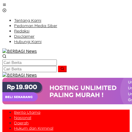
Lewati
ke
konten
Tentang Kami
Pedoman Media Siber
Redaksi
Disclaimer
Hubungi Kami
Berita Utama
Nasional
Daerah
Hukum dan Kriminal