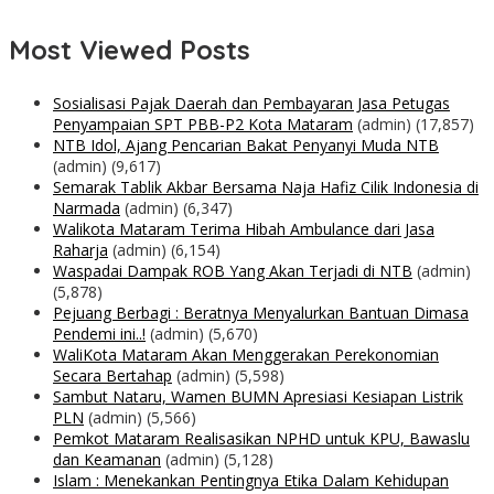
Most Viewed Posts
Sosialisasi Pajak Daerah dan Pembayaran Jasa Petugas
Penyampaian SPT PBB-P2 Kota Mataram
(admin)
(17,857)
NTB Idol, Ajang Pencarian Bakat Penyanyi Muda NTB
(admin)
(9,617)
Semarak Tablik Akbar Bersama Naja Hafiz Cilik Indonesia di
Narmada
(admin)
(6,347)
Walikota Mataram Terima Hibah Ambulance dari Jasa
Raharja
(admin)
(6,154)
Waspadai Dampak ROB Yang Akan Terjadi di NTB
(admin)
(5,878)
Pejuang Berbagi : Beratnya Menyalurkan Bantuan Dimasa
Pendemi ini..!
(admin)
(5,670)
WaliKota Mataram Akan Menggerakan Perekonomian
Secara Bertahap
(admin)
(5,598)
Sambut Nataru, Wamen BUMN Apresiasi Kesiapan Listrik
PLN
(admin)
(5,566)
Pemkot Mataram Realisasikan NPHD untuk KPU, Bawaslu
dan Keamanan
(admin)
(5,128)
Islam : Menekankan Pentingnya Etika Dalam Kehidupan