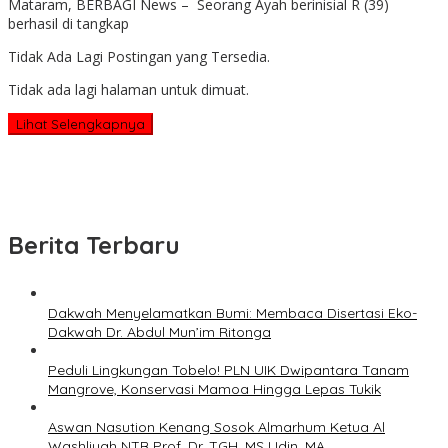
Mataram, BERBAGI News – Seorang Ayah berinisial R (39)
berhasil di tangkap
Tidak Ada Lagi Postingan yang Tersedia.
Tidak ada lagi halaman untuk dimuat.
Lihat Selengkapnya
Berita Terbaru
Dakwah Menyelamatkan Bumi: Membaca Disertasi Eko-
Dakwah Dr. Abdul Mun’im Ritonga
Peduli Lingkungan Tobelo! PLN UIK Dwipantara Tanam
Mangrove, Konservasi Mamoa Hingga Lepas Tukik
Aswan Nasution Kenang Sosok Almarhum Ketua Al
Washliyah NTB Prof. Dr. TGH. MS Udin, MA