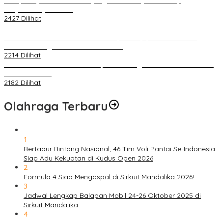
Penjelasannya Di Sini!
2427 Dilihat
PLN Pastikan Keandalan Listrik Tanpa Kedip pada Race 1 GT
World Challenge Asia 2025 Mandalika
2214 Dilihat
IOF Gelar Rakernas di Lombok, Guna Dongkrak Geliat Otomotif di
Masa Pendemi
2182 Dilihat
Olahraga Terbaru
1
Bertabur Bintang Nasional, 46 Tim Voli Pantai Se-Indonesia
Siap Adu Kekuatan di Kudus Open 2026
2
Formula 4 Siap Mengaspal di Sirkuit Mandalika 2026!
3
Jadwal Lengkap Balapan Mobil 24-26 Oktober 2025 di
Sirkuit Mandalika
4