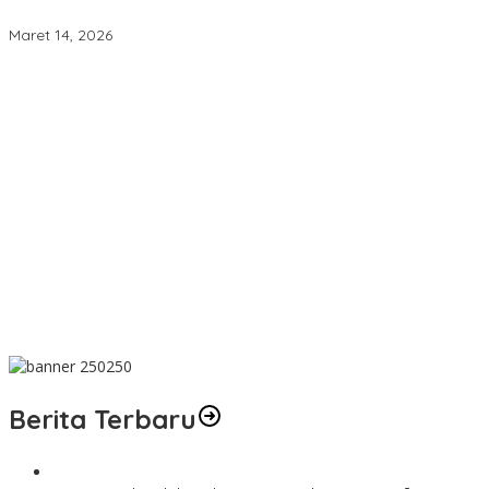
Jalan
Maret 14, 2026
Dakwah Menyelamatkan Bumi: Membaca Disertasi Eko-Dakwah
Dr. Abdul Mun’im Ritonga
Peduli Lingkungan Tobelo! PLN UIK Dwipantara Tanam
Mangrove, Konservasi Mamoa Hingga Lepas Tukik
Aswan Nasution Kenang Sosok Almarhum Ketua Al Washliyah
NTB Prof. Dr. TGH. MS Udin, MA
Innalillahi! Ketua Al Washliyah NTB Prof. Dr. TGH. MS Udin, MA
Tutup Usia
Terbaik! PLN Maluku Manfaatkan FABA untuk Penataan Sirkuit
Selawaring Tidore
Berita Terbaru