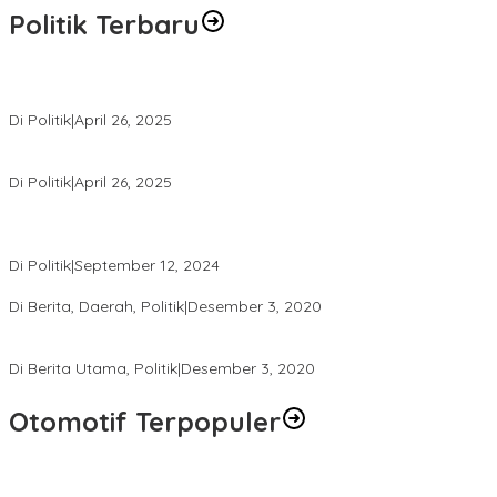
Politik Terbaru
Usai Pimpin DPW PAN NTB, Muazzim Akbar Pimpin DPW PAN Bali
Di Politik
|
April 26, 2025
LAZ Yakin Bisa Berikan yang Terbaik Buat Partai
Di Politik
|
April 26, 2025
Perbedaan Kebijakan Sistem Pemilihan Umum yang Terjadi di
Amerika Serikat dan Indonesia
Di Politik
|
September 12, 2024
Polresta Mataram Siapkan 634 Personel Pengamanan Pilkada
Di Berita, Daerah, Politik
|
Desember 3, 2020
Tingkatkan Pengawasan di TPS, Panwascam Batukliang Gelar
Bimtek Untuk 173 Pengawas TPS
Di Berita Utama, Politik
|
Desember 3, 2020
Otomotif Terpopuler
Berapa Pajak Motor Listrik yang Perlu Dibayarkan? Intip