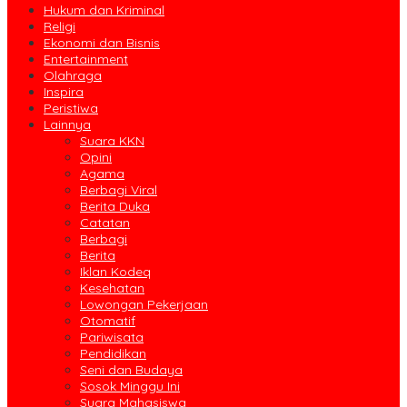
Hukum dan Kriminal
Religi
Ekonomi dan Bisnis
Entertainment
Olahraga
Inspira
Peristiwa
Lainnya
Suara KKN
Opini
Agama
Berbagi Viral
Berita Duka
Catatan
Berbagi
Berita
Iklan Kodeq
Kesehatan
Lowongan Pekerjaan
Otomatif
Pariwisata
Pendidikan
Seni dan Budaya
Sosok Minggu Ini
Suara Mahasiswa