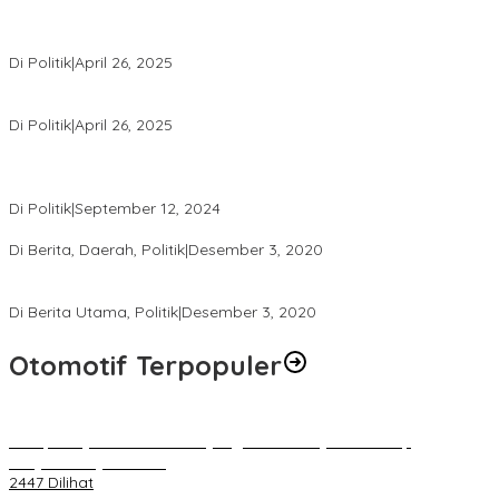
Usai Pimpin DPW PAN NTB, Muazzim Akbar Pimpin DPW PAN Bali
Di Politik
|
April 26, 2025
LAZ Yakin Bisa Berikan yang Terbaik Buat Partai
Di Politik
|
April 26, 2025
Perbedaan Kebijakan Sistem Pemilihan Umum yang Terjadi di
Amerika Serikat dan Indonesia
Di Politik
|
September 12, 2024
Polresta Mataram Siapkan 634 Personel Pengamanan Pilkada
Di Berita, Daerah, Politik
|
Desember 3, 2020
Tingkatkan Pengawasan di TPS, Panwascam Batukliang Gelar
Bimtek Untuk 173 Pengawas TPS
Di Berita Utama, Politik
|
Desember 3, 2020
Otomotif Terpopuler
Berapa Pajak Motor Listrik yang Perlu Dibayarkan? Intip
Penjelasannya Di Sini!
2447 Dilihat