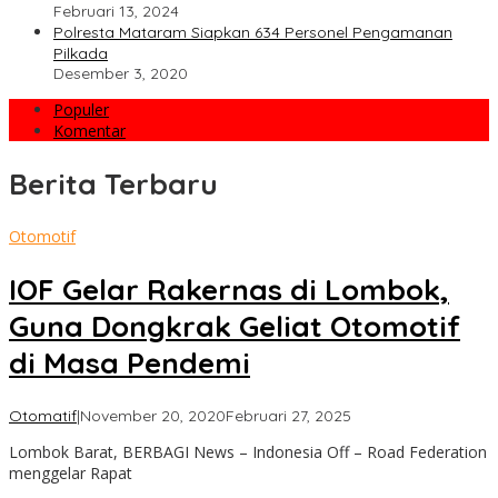
Februari 13, 2024
Polresta Mataram Siapkan 634 Personel Pengamanan
Pilkada
Desember 3, 2020
Populer
Komentar
Berita Terbaru
BERBAGI
Otomotif
News
IOF Gelar Rakernas di Lombok,
Guna Dongkrak Geliat Otomotif
di Masa Pendemi
oleh
Otomatif
|
November 20, 2020
Februari 27, 2025
admin
Lombok Barat, BERBAGI News – Indonesia Off – Road Federation
menggelar Rapat