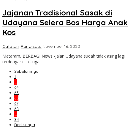
Jajanan Tradisional Sasak di
Udayana Selera Bos Harga Anak
Kos
oleh
Catatan
,
Pariwisata
|
November 16, 2020
admin
Mataram, BERBAGI News -Jalan Udayana sudah tidak asing lagi
terdengar di telinga
Sebelumnya
1
…
64
65
66
67
68
…
84
Berikutnya