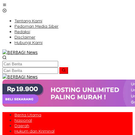
Lewati
ke
konten
Tentang Kami
Pedoman Media Siber
Redaksi
Disclaimer
Hubungi Kami
Berita Utama
Nasional
Daerah
Hukum dan Kriminal