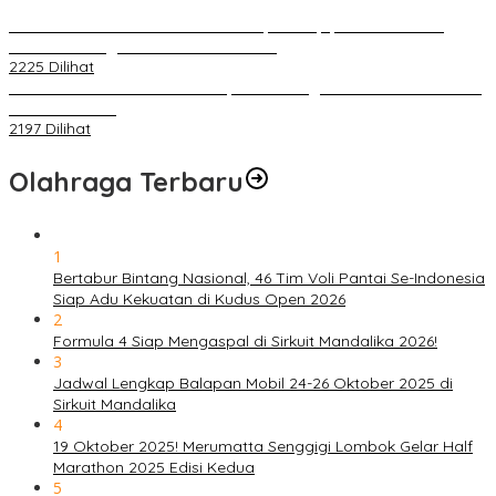
PLN Pastikan Keandalan Listrik Tanpa Kedip pada Race 1 GT
World Challenge Asia 2025 Mandalika
2225 Dilihat
IOF Gelar Rakernas di Lombok, Guna Dongkrak Geliat Otomotif di
Masa Pendemi
2197 Dilihat
Olahraga Terbaru
1
Bertabur Bintang Nasional, 46 Tim Voli Pantai Se-Indonesia
Siap Adu Kekuatan di Kudus Open 2026
2
Formula 4 Siap Mengaspal di Sirkuit Mandalika 2026!
3
Jadwal Lengkap Balapan Mobil 24-26 Oktober 2025 di
Sirkuit Mandalika
4
19 Oktober 2025! Merumatta Senggigi Lombok Gelar Half
Marathon 2025 Edisi Kedua
5