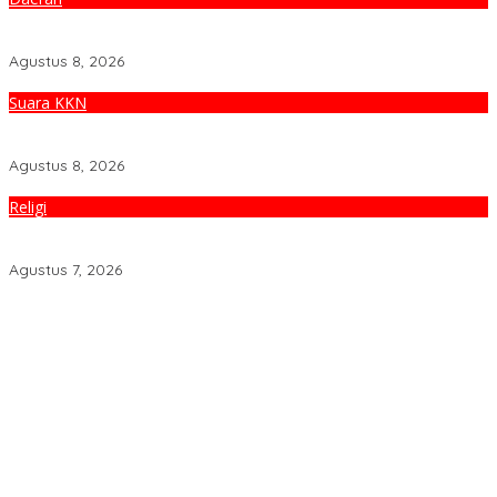
Jelang HUT ke-81 RI, Gubernur NTB Bagikan Bendera Merah Putih
di Pasar Sembalun
Agustus 8, 2026
Suara KKN
KKP UIN Mataram Sosialisasi Pernikahan Dini, Soroti Kesiapan
Mental dan Finansial Remaja di Desa Ungga
Agustus 8, 2026
Religi
Mensyukuri Nikmat Kemerdekaan Indonesia Ditengah Hantaman
Badai Korupsi
Agustus 7, 2026
Jelang HUT ke-81 RI, Gubernur NTB Bagikan Bendera Merah Putih
di Pasar Sembalun
KKP UIN Mataram Sosialisasi Pernikahan Dini, Soroti Kesiapan
Mental dan Finansial Remaja di Desa Ungga
Mensyukuri Nikmat Kemerdekaan Indonesia Ditengah Hantaman
Badai Korupsi