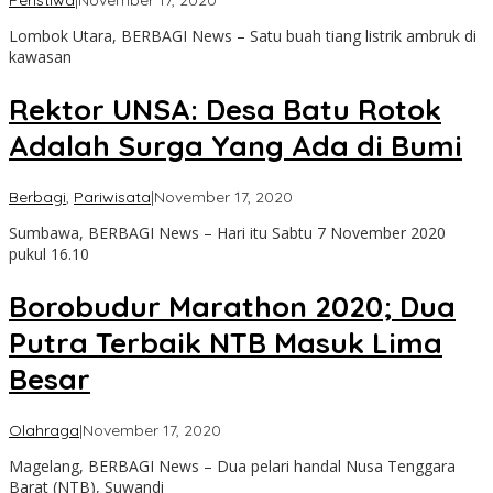
Peristiwa
|
November 17, 2020
admin
Lombok Utara, BERBAGI News – Satu buah tiang listrik ambruk di
kawasan
Rektor UNSA: Desa Batu Rotok
Adalah Surga Yang Ada di Bumi
oleh
Berbagi
,
Pariwisata
|
November 17, 2020
admin
Sumbawa, BERBAGI News – Hari itu Sabtu 7 November 2020
pukul 16.10
Borobudur Marathon 2020; Dua
Putra Terbaik NTB Masuk Lima
Besar
oleh
Olahraga
|
November 17, 2020
admin
Magelang, BERBAGI News – Dua pelari handal Nusa Tenggara
Barat (NTB), Suwandi