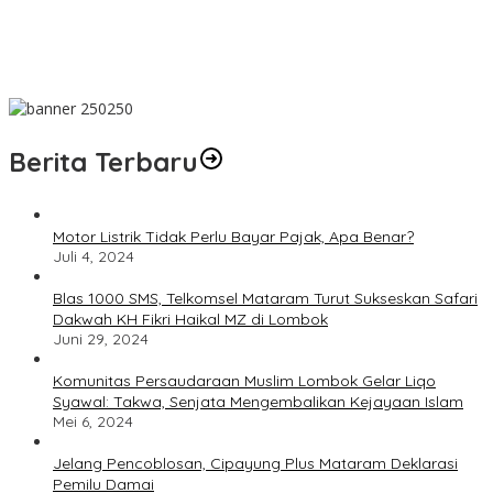
Dakwah Menyelamatkan Bumi: Membaca Disertasi Eko-Dakwah
Dr. Abdul Mun’im Ritonga
Peduli Lingkungan Tobelo! PLN UIK Dwipantara Tanam
Mangrove, Konservasi Mamoa Hingga Lepas Tukik
Berita Terbaru
Motor Listrik Tidak Perlu Bayar Pajak, Apa Benar?
Juli 4, 2024
Blas 1000 SMS, Telkomsel Mataram Turut Sukseskan Safari
Dakwah KH Fikri Haikal MZ di Lombok
Juni 29, 2024
Komunitas Persaudaraan Muslim Lombok Gelar Liqo
Syawal: Takwa, Senjata Mengembalikan Kejayaan Islam
Mei 6, 2024
Jelang Pencoblosan, Cipayung Plus Mataram Deklarasi
Pemilu Damai