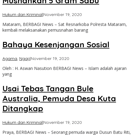
Musnahkan 5 Gram Sabu
oleh
Hukum dan Kriminal
|
November 19, 2020
admin
Mataram, BERBAGI News – Sat Resnarkoba Polresta Mataram,
kembali melaksanakan pemusnahan barang
Bahaya Kesenjangan Sosial
oleh
Agama
,
Ngaji
|
November 19, 2020
admin
Oleh : H. Aswan Nasution BERBAGI News – Islam adalah ajaran
yang
Usai Tebas Tangan Bule
Australia, Pemuda Desa Kuta
Ditangkap
oleh
Hukum dan Kriminal
|
November 19, 2020
admin
Praya, BERBAGI News – Seorang pemuda warga Dusun Batu Riti,