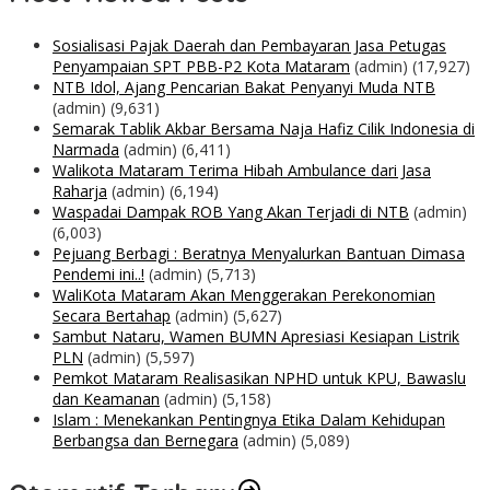
Sosialisasi Pajak Daerah dan Pembayaran Jasa Petugas
Penyampaian SPT PBB-P2 Kota Mataram
(admin)
(17,927)
NTB Idol, Ajang Pencarian Bakat Penyanyi Muda NTB
(admin)
(9,631)
Semarak Tablik Akbar Bersama Naja Hafiz Cilik Indonesia di
Narmada
(admin)
(6,411)
Walikota Mataram Terima Hibah Ambulance dari Jasa
Raharja
(admin)
(6,194)
Waspadai Dampak ROB Yang Akan Terjadi di NTB
(admin)
(6,003)
Pejuang Berbagi : Beratnya Menyalurkan Bantuan Dimasa
Pendemi ini..!
(admin)
(5,713)
WaliKota Mataram Akan Menggerakan Perekonomian
Secara Bertahap
(admin)
(5,627)
Sambut Nataru, Wamen BUMN Apresiasi Kesiapan Listrik
PLN
(admin)
(5,597)
Pemkot Mataram Realisasikan NPHD untuk KPU, Bawaslu
dan Keamanan
(admin)
(5,158)
Islam : Menekankan Pentingnya Etika Dalam Kehidupan
Berbangsa dan Bernegara
(admin)
(5,089)