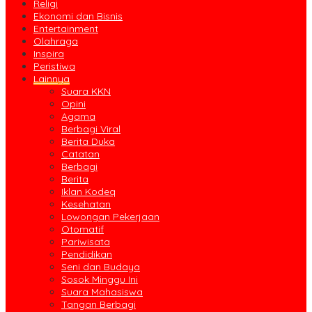
Religi
Ekonomi dan Bisnis
Entertainment
Olahraga
Inspira
Peristiwa
Lainnya
Suara KKN
Opini
Agama
Berbagi Viral
Berita Duka
Catatan
Berbagi
Berita
Iklan Kodeq
Kesehatan
Lowongan Pekerjaan
Otomatif
Pariwisata
Pendidikan
Seni dan Budaya
Sosok Minggu Ini
Suara Mahasiswa
Tangan Berbagi