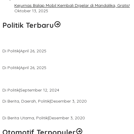
Kejurnas Balap Mobil Kembali Digelar di Mandalika, Gratis!
Oktober 13, 2025
Politik Terbaru
Usai Pimpin DPW PAN NTB, Muazzim Akbar Pimpin DPW PAN Bali
Di Politik
|
April 26, 2025
LAZ Yakin Bisa Berikan yang Terbaik Buat Partai
Di Politik
|
April 26, 2025
Perbedaan Kebijakan Sistem Pemilihan Umum yang Terjadi di
Amerika Serikat dan Indonesia
Di Politik
|
September 12, 2024
Polresta Mataram Siapkan 634 Personel Pengamanan Pilkada
Di Berita, Daerah, Politik
|
Desember 3, 2020
Tingkatkan Pengawasan di TPS, Panwascam Batukliang Gelar
Bimtek Untuk 173 Pengawas TPS
Di Berita Utama, Politik
|
Desember 3, 2020
Otomotif Terpopuler