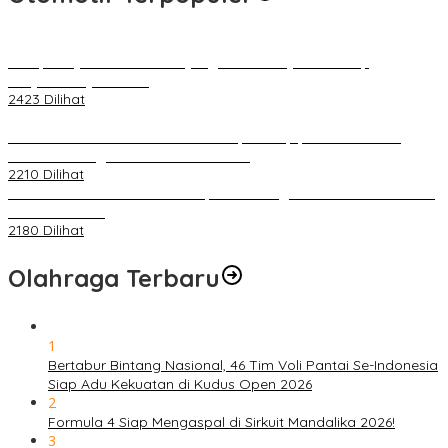
Berapa Pajak Motor Listrik yang Perlu Dibayarkan? Intip
Penjelasannya Di Sini!
2423 Dilihat
PLN Pastikan Keandalan Listrik Tanpa Kedip pada Race 1 GT
World Challenge Asia 2025 Mandalika
2210 Dilihat
IOF Gelar Rakernas di Lombok, Guna Dongkrak Geliat Otomotif di
Masa Pendemi
2180 Dilihat
Olahraga Terbaru
1
Bertabur Bintang Nasional, 46 Tim Voli Pantai Se-Indonesia
Siap Adu Kekuatan di Kudus Open 2026
2
Formula 4 Siap Mengaspal di Sirkuit Mandalika 2026!
3