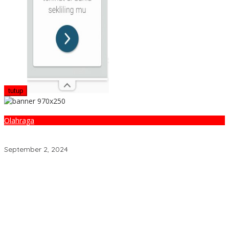
tutup
Olahraga
Raih 6 Medali Emas, Indonesia Sukses Jadi Juara Umum ASBC
2024
September 2, 2024
Dakwah Menyelamatkan Bumi: Membaca Disertasi Eko-Dakwah
Dr. Abdul Mun’im Ritonga
Peduli Lingkungan Tobelo! PLN UIK Dwipantara Tanam
Mangrove, Konservasi Mamoa Hingga Lepas Tukik
Aswan Nasution Kenang Sosok Almarhum Ketua Al Washliyah