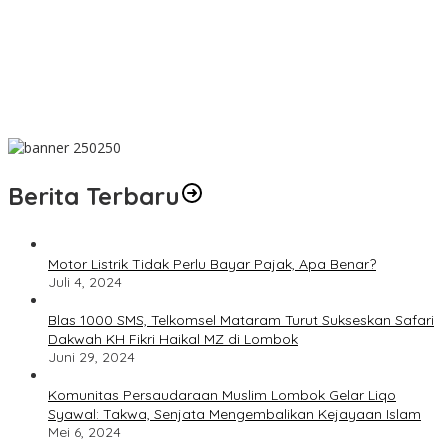
NTB Prof. Dr. TGH. MS Udin, MA
Innalillahi! Ketua Al Washliyah NTB Prof. Dr. TGH. MS Udin, MA
Tutup Usia
Terbaik! PLN Maluku Manfaatkan FABA untuk Penataan Sirkuit
Selawaring Tidore
Berita Terbaru
Motor Listrik Tidak Perlu Bayar Pajak, Apa Benar?
Juli 4, 2024
Blas 1000 SMS, Telkomsel Mataram Turut Sukseskan Safari
Dakwah KH Fikri Haikal MZ di Lombok
Juni 29, 2024
Komunitas Persaudaraan Muslim Lombok Gelar Liqo
Syawal: Takwa, Senjata Mengembalikan Kejayaan Islam
Mei 6, 2024