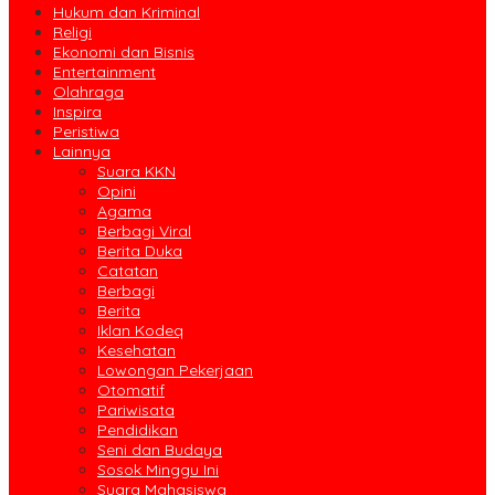
Hukum dan Kriminal
Religi
Ekonomi dan Bisnis
Entertainment
Olahraga
Inspira
Peristiwa
Lainnya
Suara KKN
Opini
Agama
Berbagi Viral
Berita Duka
Catatan
Berbagi
Berita
Iklan Kodeq
Kesehatan
Lowongan Pekerjaan
Otomatif
Pariwisata
Pendidikan
Seni dan Budaya
Sosok Minggu Ini
Suara Mahasiswa